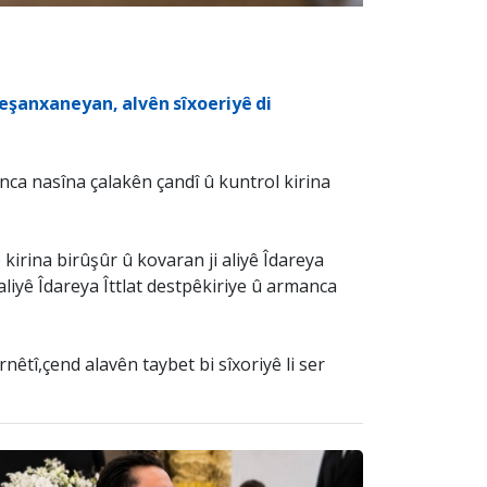
eşanxaneyan, alvên sîxoeriyê di
ca nasîna çalakên çandî û kuntrol kirina
irina birûşûr û kovaran ji aliyê Îdareya
aliyê Îdareya Îttlat destpêkiriye û armanca
êtî,çend alavên taybet bi sîxoriyê li ser