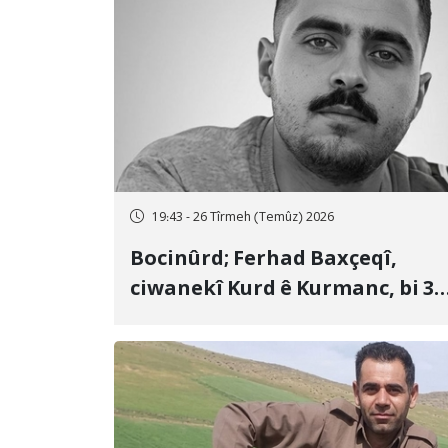
19:43 - 26 Tîrmeh (Temûz) 2026
Bocinûrd; Ferhad Baxçeqî,
ciwanekî Kurd ê Kurmanc, bi 3
sal girtîgeh û 74 qamçîyan hat
cezakirin