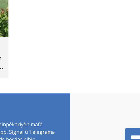
ê
 binpêkariyên mafê
sApp, Signal û Telegrama