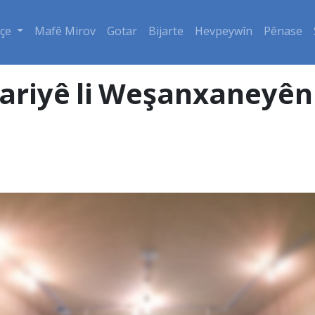
çe
Mafê Mirov
Gotar
Bijarte
Hevpeywîn
Pênase
riyê li Weşanxaneyên 