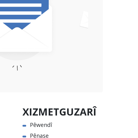
XIZMETGUZARÎ
Pêwendî
Pênase