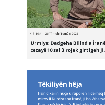
19:41 - 26 Tîrmeh (Temûz) 2026
Urmiye; Dadgeha Bilind a Îran
cezayê 10 sal û rojek girtîgeh ji
bo Yûnis Nebîzade piştrast kir
Têkiliyên hêja
Hûn dikarin nûçe û raporên li derheq
mirov li Kurdistana Îranê, ji bo What