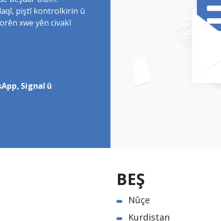
de beşdar bibin.
î, piştî kontrolkirin û
torên xwe yên civakî
App, Signal û
BEŞ
Nûçe
Kurdistan