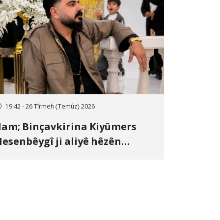
19:42 - 26 Tîrmeh (Temûz) 2026
lam; Binçavkirina Kiyûmers
esenbêygî ji aliyê hêzên
wlehiyê ve û veguhestina wî bo
ihekî nediyar