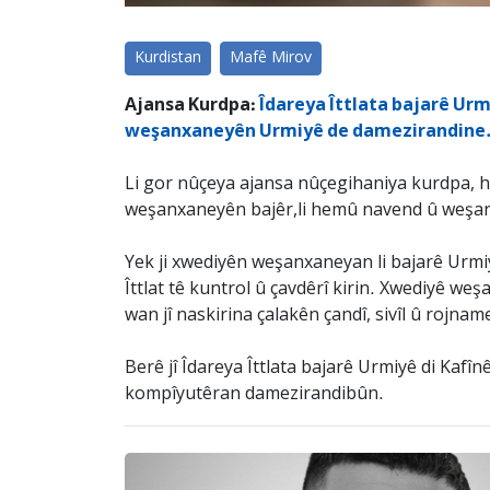
Kurdistan
Mafê Mirov
Ajansa Kurdpa:
Îdareya Îttlata bajarê Ur
weşanxaneyên Urmiyê de damezirandine
Li gor nûçeya ajansa nûçegihaniya kurdpa, h
weşanxaneyên bajêr,li hemû navend û weşan
Yek ji xwediyên weşanxaneyan li bajarê Urmiy
Îttlat tê kuntrol û çavdêrî kirin. Xwediyê we
wan jî naskirina çalakên çandî, sivîl û rojna
Berê jî Îdareya Îttlata bajarê Urmiyê di Kafî
kompîyutêran damezirandibûn.