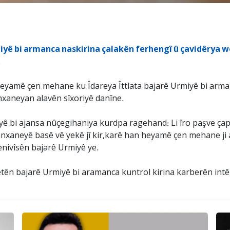
miyê bi armanca naskirina çalakên ferhengî û çavidêrya w
.
eyamê çen mehane ku Îdareya Îttlata bajarê Urmiyê bi arman
xaneyan alavên sîxoriyê danîne.
ê bi ajansa nûçegihaniya kurdpa ragehand: Li îro paşve çap k
şanxaneyê basê vê yekê jî kir,karê han heyamê çen mehane ji 
menivîsên bajarê Urmiyê ye.
nêtên bajarê Urmiyê bi aramanca kuntrol kirina karberên intêrn