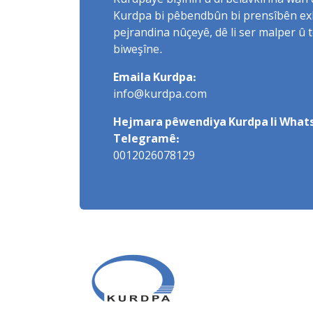
Kurdpayê bişînin û di belavkirina wan 
Kurdpa bi pêbendbûn bi prensîbên exlaq
pejrandina nûçeyê, dê li ser malper û 
biweşîne.
Emaila Kurdpa:
info@kurdpa.com
Hejmara pêwendiya Kurdpa li Whats
Telegramê:
0012026078129