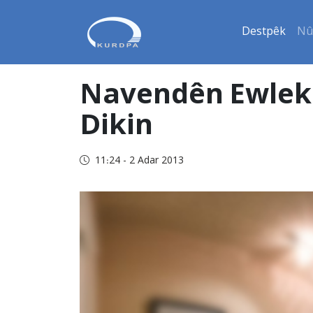
Destpêk
Nû
Navendên Ewleka
Dikin
11:24 - 2 Adar 2013