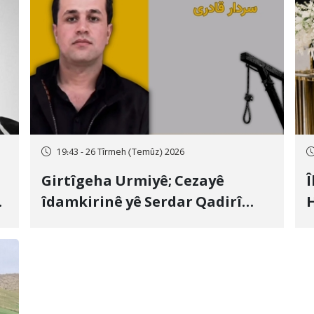
19:43 - 26 Tîrmeh (Temûz) 2026
Girtîgeha Urmiyê; Cezayê
Î
îdamkirinê yê Serdar Qadirî
H
Hate bicîhkirin
e
c