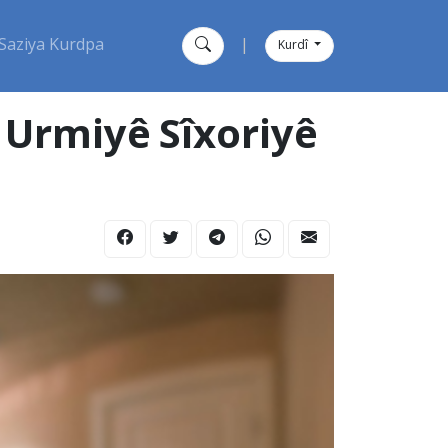
Saziya Kurdpa
|
Kurdî
Urmiyê Sîxoriyê