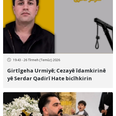
19:43 - 26 Tîrmeh (Temûz) 2026
Girtîgeha Urmiyê; Cezayê îdamkirinê
yê Serdar Qadirî Hate bicîhkirin