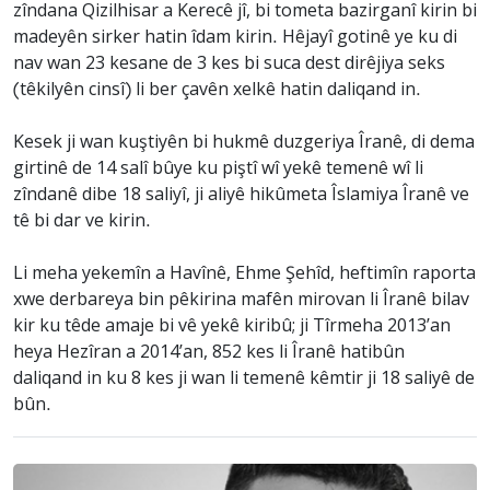
zîndana Qizilhisar a Kerecê jî, bi tometa bazirganî kirin bi
madeyên sirker hatin îdam kirin. Hêjayî gotinê ye ku di
nav wan 23 kesane de 3 kes bi suca dest dirêjiya seks
(têkilyên cinsî) li ber çavên xelkê hatin daliqand in.
Kesek ji wan kuştiyên bi hukmê duzgeriya Îranê, di dema
girtinê de 14 salî bûye ku piştî wî yekê temenê wî li
zîndanê dibe 18 saliyî, ji aliyê hikûmeta Îslamiya Îranê ve
tê bi dar ve kirin.
Li meha yekemîn a Havînê, Ehme Şehîd, heftimîn raporta
xwe derbareya bin pêkirina mafên mirovan li Îranê bilav
kir ku têde amaje bi vê yekê kiribû; ji Tîrmeha 2013’an
heya Hezîran a 2014’an, 852 kes li Îranê hatibûn
daliqand in ku 8 kes ji wan li temenê kêmtir ji 18 saliyê de
bûn.