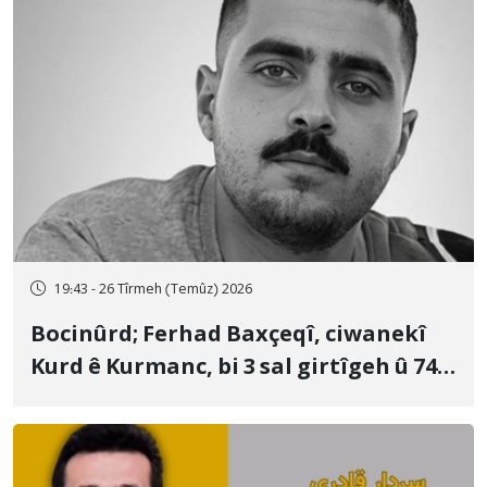
19:43 - 26 Tîrmeh (Temûz) 2026
Bocinûrd; Ferhad Baxçeqî, ciwanekî
Kurd ê Kurmanc, bi 3 sal girtîgeh û 74
qamçîyan hat cezakirin