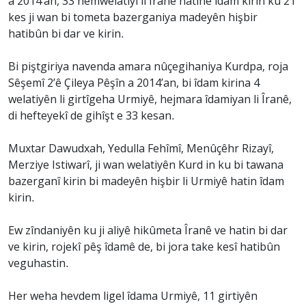
a 2014’an, 33 hemwelatiyî li Îranê hatine îdam kirin ku 21
kes ji wan bi tometa bazerganiya madeyên hişbir
hatibûn bi dar ve kirin.
Bi piştgiriya navenda amara nûçegihaniya Kurdpa, roja
Sêşemî 2’ê Çileya Pêşîn a 2014’an, bi îdam kirina 4
welatiyên li girtîgeha Urmiyê, hejmara îdamiyan li Îranê,
di hefteyekî de gihîşt e 33 kesan.
Muxtar Dawudxah, Yedulla Fehîmî, Menûçêhr Rizayî,
Merziye Istiwarî, ji wan welatiyên Kurd in ku bi tawana
bazerganî kirin bi madeyên hişbir li Urmiyê hatin îdam
kirin.
Ew zîndaniyên ku ji aliyê hikûmeta Îranê ve hatin bi dar
ve kirin, rojekî pêş îdamê de, bi jora take kesî hatibûn
veguhastin.
Her weha hevdem ligel îdama Urmiyê, 11 girtiyên