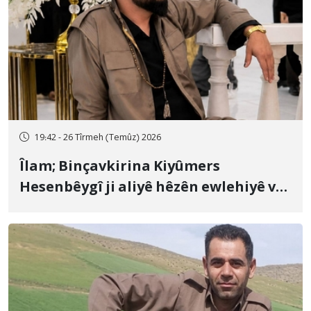
19:42 - 26 Tîrmeh (Temûz) 2026
Îlam; Binçavkirina Kiyûmers
Hesenbêygî ji aliyê hêzên ewlehiyê ve
û veguhestina wî bo cihekî nediyar