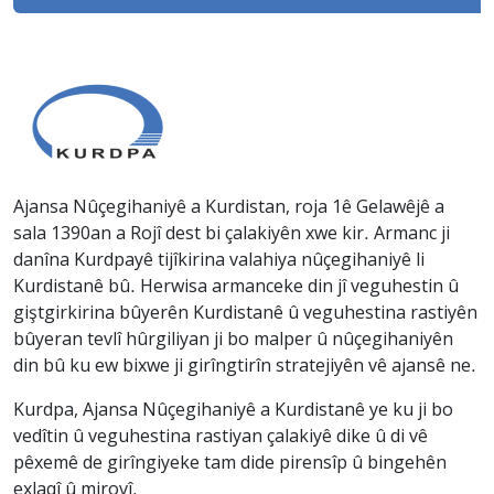
Ajansa Nûçegihaniyê a Kurdistan, roja 1ê Gelawêjê a
sala 1390an a Rojî dest bi çalakiyên xwe kir. Armanc ji
danîna Kurdpayê tijîkirina valahiya nûçegihaniyê li
Kurdistanê bû. Herwisa armanceke din jî veguhestin û
giştgirkirina bûyerên Kurdistanê û veguhestina rastiyên
bûyeran tevlî hûrgiliyan ji bo malper û nûçegihaniyên
din bû ku ew bixwe ji girîngtirîn stratejiyên vê ajansê ne.
Kurdpa, Ajansa Nûçegihaniyê a Kurdistanê ye ku ji bo
vedîtin û veguhestina rastiyan çalakiyê dike û di vê
pêxemê de girîngiyeke tam dide pirensîp û bingehên
exlaqî û mirovî.