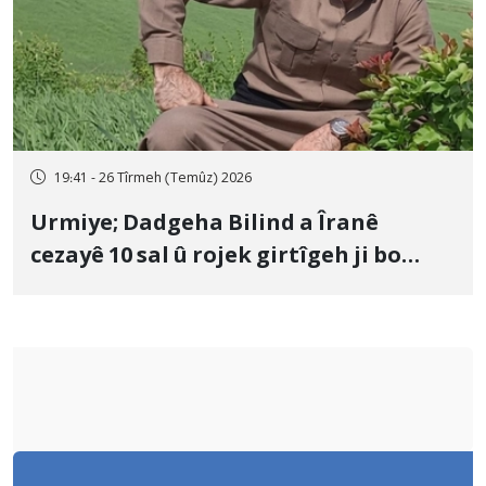
19:41 - 26 Tîrmeh (Temûz) 2026
Urmiye; Dadgeha Bilind a Îranê
cezayê 10 sal û rojek girtîgeh ji bo
Yûnis Nebîzade piştrast kir