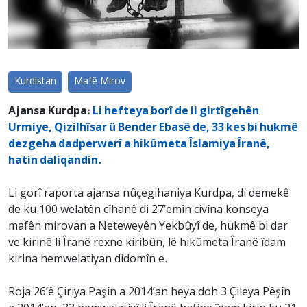
Kurdistan
Mafê Mirov
Ajansa Kurdpa:
Li hefteya borî de li girtîgehên
Urmiye, Qizilhîsar û Bender Ebasê de, 33 kes bi hukmê
dezgeha dadperwerî a hikûmeta Îslamiya Îranê,
hatin daliqandin.
Li gorî raporta ajansa nûçegihaniya Kurdpa, di demekê
de ku 100 welatên cîhanê di 27’emîn civîna konseya
mafên mirovan a Neteweyên Yekbûyî de, hukmê bi dar
ve kirinê li Îranê rexne kiribûn, lê hikûmeta Îranê îdam
kirina hemwelatiyan didomîn e.
Roja 26’ê Çiriya Paşîn a 2014’an heya doh 3 Çileya Pêşîn