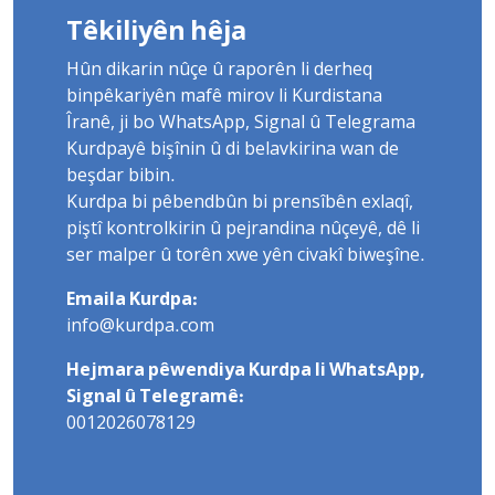
Têkiliyên hêja
Hûn dikarin nûçe û raporên li derheq
binpêkariyên mafê mirov li Kurdistana
Îranê, ji bo WhatsApp, Signal û Telegrama
Kurdpayê bişînin û di belavkirina wan de
beşdar bibin.
Kurdpa bi pêbendbûn bi prensîbên exlaqî,
piştî kontrolkirin û pejrandina nûçeyê, dê li
ser malper û torên xwe yên civakî biweşîne.
Emaila Kurdpa:
info@kurdpa.com
Hejmara pêwendiya Kurdpa li WhatsApp,
Signal û Telegramê:
0012026078129