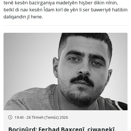
tenê kesên bazirganiya madetyên hişber dikin nînin,
belkî di nav kesên Îdam kirî de yên li ser baweriyê hatibin
daliqandin jî hene.
19:43 - 26 Tîrmeh (Temûz) 2026
Bocinûrd; Ferhad Baxçeqî, ciwanekî