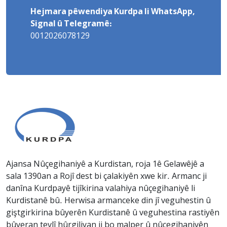
Hejmara pêwendiya Kurdpa li WhatsApp,
Signal û Telegramê:
0012026078129
Ajansa Nûçegihaniyê a Kurdistan, roja 1ê Gelawêjê a
sala 1390an a Rojî dest bi çalakiyên xwe kir. Armanc ji
danîna Kurdpayê tijîkirina valahiya nûçegihaniyê li
Kurdistanê bû. Herwisa armanceke din jî veguhestin û
giştgirkirina bûyerên Kurdistanê û veguhestina rastiyên
bûyeran tevlî hûrgiliyan ji bo malper û nûçegihaniyên