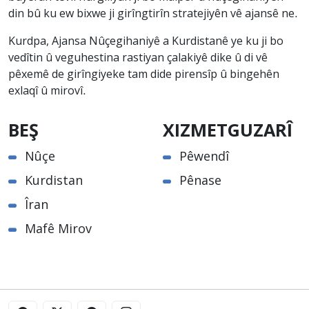
din bû ku ew bixwe ji girîngtirîn stratejiyên vê ajansê ne.
Kurdpa, Ajansa Nûçegihaniyê a Kurdistanê ye ku ji bo
vedîtin û veguhestina rastiyan çalakiyê dike û di vê
pêxemê de girîngiyeke tam dide pirensîp û bingehên
exlaqî û mirovî.
BEŞ
XIZMETGUZARÎ
Nûçe
Pêwendî
Kurdistan
Pênase
Îran
Mafê Mirov