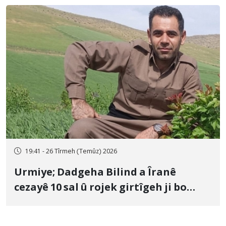
19:41 - 26 Tîrmeh (Temûz) 2026
Urmiye; Dadgeha Bilind a Îranê
cezayê 10 sal û rojek girtîgeh ji bo
Yûnis Nebîzade piştrast kir