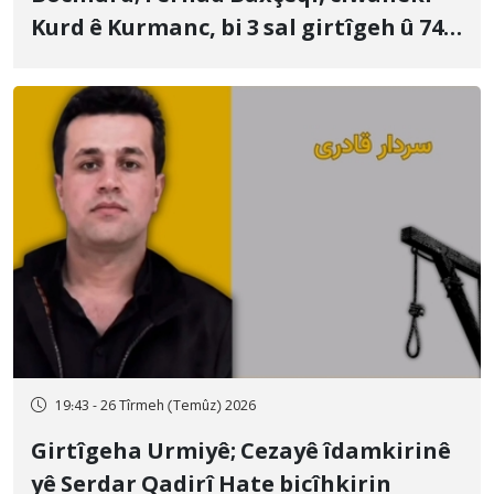
Kurd ê Kurmanc, bi 3 sal girtîgeh û 74
qamçîyan hat cezakirin
19:43 - 26 Tîrmeh (Temûz) 2026
Girtîgeha Urmiyê; Cezayê îdamkirinê
yê Serdar Qadirî Hate bicîhkirin