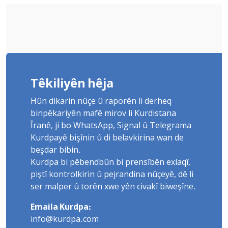
Têkiliyên hêja
Hûn dikarin nûçe û raporên li derheq
binpêkariyên mafê mirov li Kurdistana
Îranê, ji bo WhatsApp, Signal û Telegrama
Kurdpayê bişînin û di belavkirina wan de
beşdar bibin.
Kurdpa bi pêbendbûn bi prensîbên exlaqî,
piştî kontrolkirin û pejrandina nûçeyê, dê li
ser malper û torên xwe yên civakî biweşîne.
Emaila Kurdpa:
info@kurdpa.com