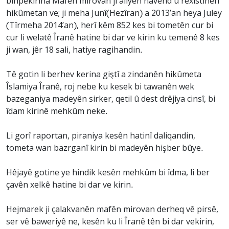
binpêkirina Mafên mirovan ji aliyên navend û rêxistinên
hikûmetan ve; ji meha Junî(Hezîran) a 2013’an heya Juley
(Tîrmeha 2014’an), herî kêm 852 kes bi tometên cur bi
cur li welatê Îranê hatine bi dar ve kirin ku temenê 8 kes
ji wan, jêr 18 sali, hatiye ragihandin.
Tê gotin li berhev kerina giştî a zindanên hikûmeta
Îslamiya Îranê, roj nebe ku kesek bi tawanên wek
bazeganiya madeyên sirker, qetil û dest drêjiya cinsî, bi
îdam kirinê mehkûm neke.
Li gorî raportan, piraniya kesên hatinî daliqandin,
tometa wan bazrganî kirin bi madeyên hişber bûye.
Hêjayê gotine ye hindik kesên mehkûm bi îdma, li ber
çavên xelkê hatine bi dar ve kirin.
Hejmarek ji çalakvanên mafên mirovan derheq vê pirsê,
ser vê baweriyê ne, kesên ku li Îranê tên bi dar vekirin,