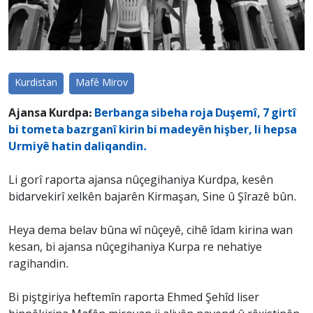
Kurdistan
Mafê Mirov
Ajansa Kurdpa:
Berbanga sibeha roja Duşemî, 7 girtî
bi tometa bazrganî kirin bi madeyên hişber, li hepsa
Urmiyê hatin daliqandin.
Li gorî raporta ajansa nûçegihaniya Kurdpa, kesên
bidarvekirî xelkên bajarên Kirmaşan, Sine û Şîrazê bûn.
Heya dema belav bûna wî nûçeyê, cihê îdam kirina wan
kesan, bi ajansa nûçegihaniya Kurpa re nehatiye
ragihandin.
Bi piştgiriya heftemîn raporta Ehmed Şehîd liser