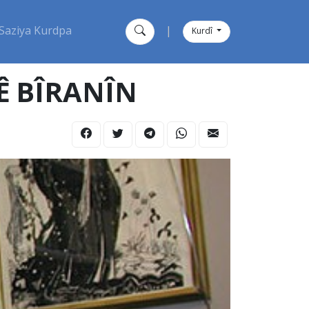
Saziya Kurdpa
|
Kurdî
Ê BÎRANÎN