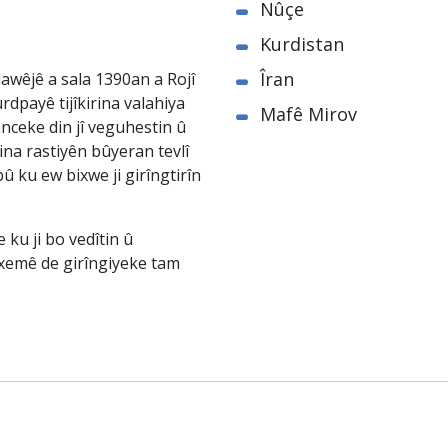
Nûçe
Kurdistan
Îran
awêjê a sala 1390an a Rojî
rdpayê tijîkirina valahiya
Mafê Mirov
nceke din jî veguhestin û
na rastiyên bûyeran tevlî
û ku ew bixwe ji girîngtirîn
ku ji bo vedîtin û
êxemê de girîngiyeke tam