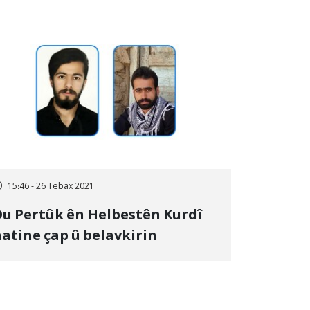
15:46 - 26 Tebax 2021
u Pertûk ên Helbestên Kurdî
atine çap û belavkirin