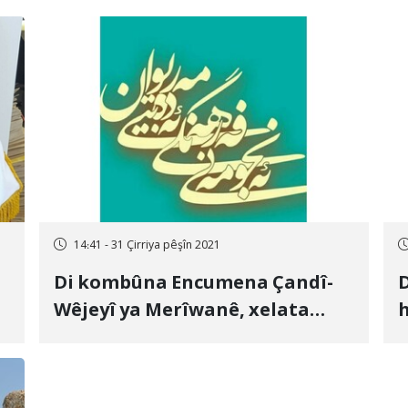
14:41 - 31 Çirriya pêşîn 2021
Di kombûna Encumena Çandî-
D
Wêjeyî ya Merîwanê, xelata
h
“qelema zêrîn a Qan`i” hate
diyarîkirin