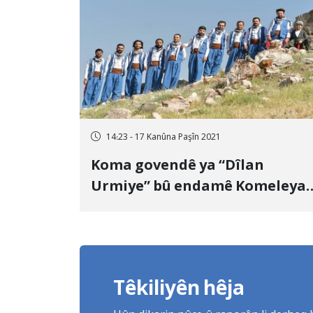
14:23 - 17 Kanûna Paşîn 2021
Koma govendê ya “Dîlan
Urmiye” bû endamê Komeleya
Folklorê ya Ewropî
Têkiliyên hêja