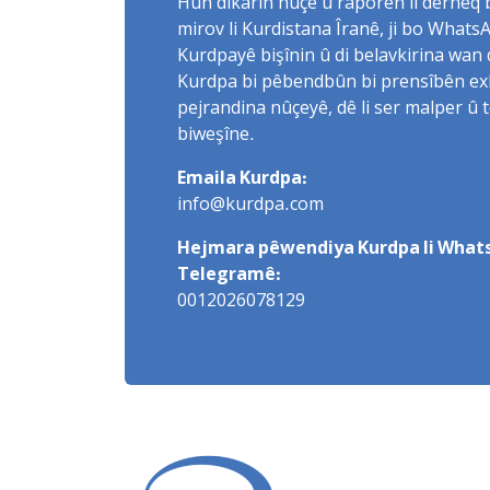
Hûn dikarin nûçe û raporên li derheq
mirov li Kurdistana Îranê, ji bo What
Kurdpayê bişînin û di belavkirina wan 
Kurdpa bi pêbendbûn bi prensîbên exlaq
pejrandina nûçeyê, dê li ser malper û 
biweşîne.
Emaila Kurdpa:
info@kurdpa.com
Hejmara pêwendiya Kurdpa li Whats
Telegramê:
0012026078129