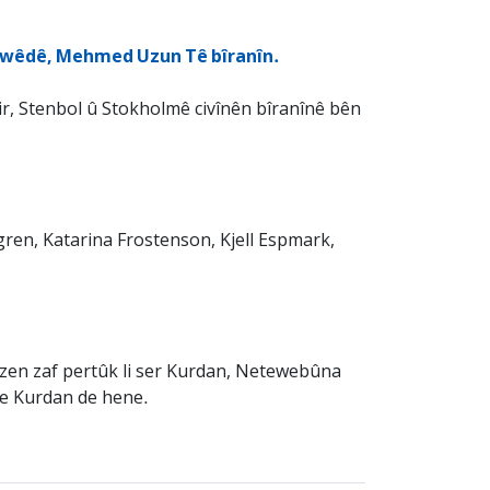
 Swêdê, Mehmed Uzun Tê bîranîn.
ir, Stenbol û Stokholmê civînên bîranînê bên
gren, Katarina Frostenson, Kjell Espmark,
Uzen zaf pertûk li ser Kurdan, Netewebûna
re Kurdan de hene.