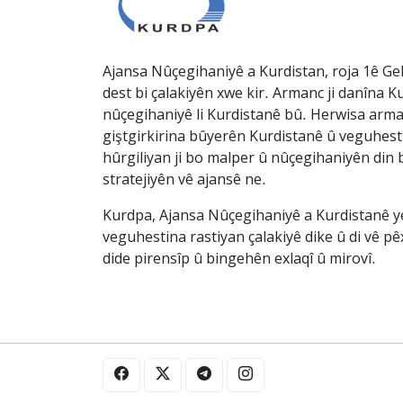
Ajansa Nûçegihaniyê a Kurdistan, roja 1ê Gel
dest bi çalakiyên xwe kir. Armanc ji danîna Ku
nûçegihaniyê li Kurdistanê bû. Herwisa arma
giştgirkirina bûyerên Kurdistanê û veguhesti
hûrgiliyan ji bo malper û nûçegihaniyên din b
stratejiyên vê ajansê ne.
Kurdpa, Ajansa Nûçegihaniyê a Kurdistanê ye 
veguhestina rastiyan çalakiyê dike û di vê p
dide pirensîp û bingehên exlaqî û mirovî.