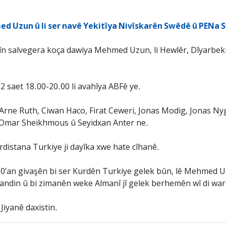
d Uzun û li ser navê Yekitîya Nivîskarên Swêdê û PENa
mîn salvegera koça dawiya Mehmed Uzun, li Hewlêr, Dîyarbek
 saet 18.00-20.00 li avahîya ABFê ye.
 Arne Ruth, Ciwan Haco, Firat Ceweri, Jonas Modig, Jonas Ny
 Omar Sheikhmous û Seyidxan Anter ne.
rdistana Turkiye ji dayîka xwe hate cîhanê.
90’an givaşên bi ser Kurdên Turkiye gelek bûn, lê Mehmed 
sandin û bi zimanên weke Almanî jî gelek berhemên wî di wa
Jiyanê daxistin.