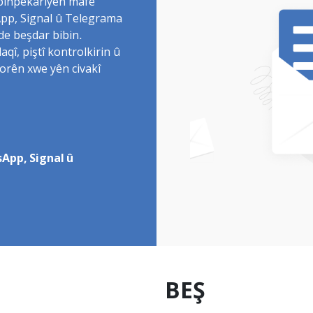
 binpêkariyên mafê
sApp, Signal û Telegrama
de beşdar bibin.
î, piştî kontrolkirin û
torên xwe yên civakî
App, Signal û
BEŞ