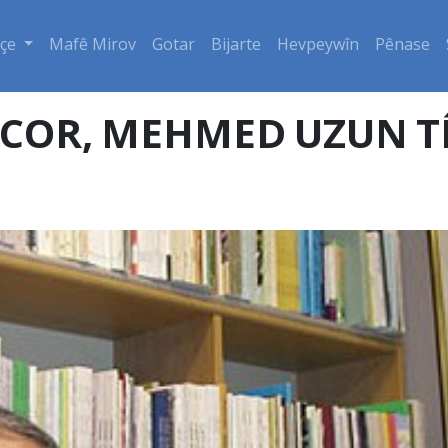
çe
Mafê Mirov
Gotar
Bijarte
Hevpeywîn
Pênase
I COR, MEHMED UZUN T