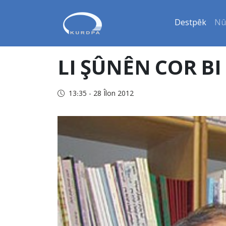
Destpêk
Nû
LI ŞÛNÊN COR B
13:35 - 28 Îlon 2012