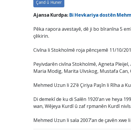
Çand û Huner
Ajansa Kurdpa:
Bi Hevkariya dostên Mehme
Pêka rapora avestayê, dê ji bo bîranîna 5 e
çêkirin.
Civîna li Stokholmê roja pêncşemê 11/10/2012
Peyivdarên civîna Stokholmê, Agneta Pleijel,
Maria Modig, Marita Ulvskog, Mustafa Can,
Mehmed Uzun li 22’ê Çiriya Paşîn li Rîha a Ku
Di demekî de ku di Salên 1920’an ve heya 19
wan, Wêjeya Kurdî û zaf rpmanên Kurdî nivî
Mehmed Uzun li sala 2007’an de çavên xwe li 