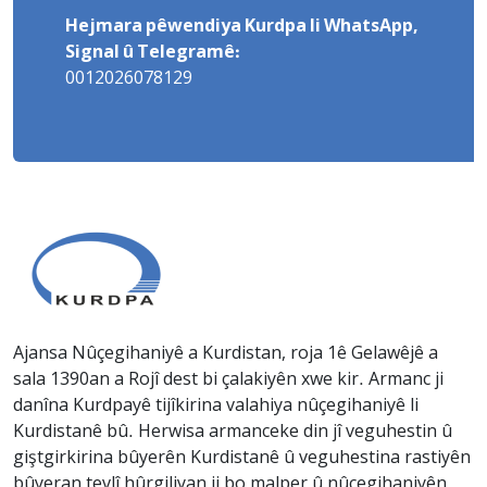
Hejmara pêwendiya Kurdpa li WhatsApp,
Signal û Telegramê:
0012026078129
Ajansa Nûçegihaniyê a Kurdistan, roja 1ê Gelawêjê a
sala 1390an a Rojî dest bi çalakiyên xwe kir. Armanc ji
danîna Kurdpayê tijîkirina valahiya nûçegihaniyê li
Kurdistanê bû. Herwisa armanceke din jî veguhestin û
giştgirkirina bûyerên Kurdistanê û veguhestina rastiyên
bûyeran tevlî hûrgiliyan ji bo malper û nûçegihaniyên