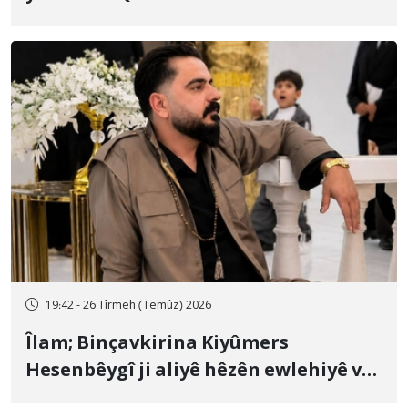
19:42 - 26 Tîrmeh (Temûz) 2026
Îlam; Binçavkirina Kiyûmers
Hesenbêygî ji aliyê hêzên ewlehiyê ve
û veguhestina wî bo cihekî nediyar