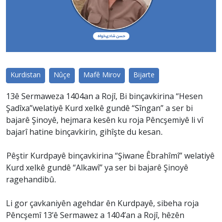
Kurdistan
Nûçe
Mafê Mirov
Bijarte
13ê Sermaweza 1404an a Rojî, Bi binçavkirina “Hesen
Şadîxa”welatiyê Kurd xelkê gundê “Sîngan” a ser bi
bajarê Şinoyê, hejmara kesên ku roja Pêncşemiyê li vî
bajarî hatine binçavkirin, gihîşte du kesan.
Pêştir Kurdpayê binçavkirina “Şiwane Êbrahîmî” welatiyê
Kurd xelkê gundê “Alkawî” ya ser bi bajarê Şinoyê
ragehandibû.
Li gor çavkaniyên agehdar ên Kurdpayê, sibeha roja
Pêncşemî 13’ê Sermawez a 1404’an a Rojî, hêzên