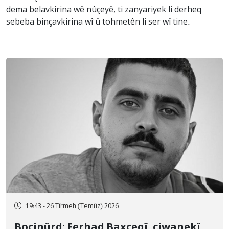
dema belavkirina wê nûçeyê, ti zanyariyek li derheq
sebeba binçavkirina wî û tohmetên li ser wî tine.
19:43 - 26 Tîrmeh (Temûz) 2026
Bocinûrd; Ferhad Baxçeqî, ciwanekî