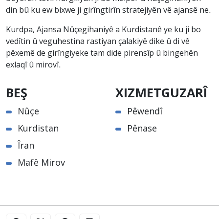
din bû ku ew bixwe ji girîngtirîn stratejiyên vê ajansê ne.
Kurdpa, Ajansa Nûçegihaniyê a Kurdistanê ye ku ji bo
vedîtin û veguhestina rastiyan çalakiyê dike û di vê
pêxemê de girîngiyeke tam dide pirensîp û bingehên
exlaqî û mirovî.
BEŞ
XIZMETGUZARÎ
Nûçe
Pêwendî
Kurdistan
Pênase
Îran
Mafê Mirov