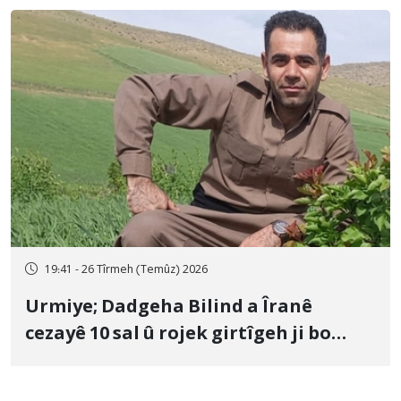
19:41 - 26 Tîrmeh (Temûz) 2026
Urmiye; Dadgeha Bilind a Îranê
cezayê 10 sal û rojek girtîgeh ji bo
Yûnis Nebîzade piştrast kir