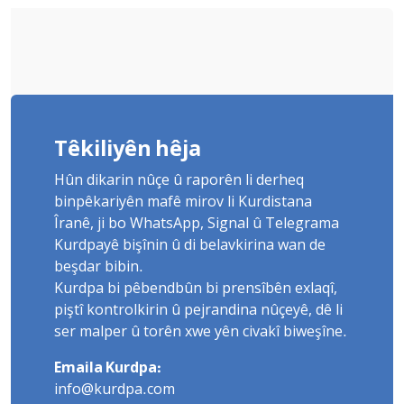
Têkiliyên hêja
Hûn dikarin nûçe û raporên li derheq
binpêkariyên mafê mirov li Kurdistana
Îranê, ji bo WhatsApp, Signal û Telegrama
Kurdpayê bişînin û di belavkirina wan de
beşdar bibin.
Kurdpa bi pêbendbûn bi prensîbên exlaqî,
piştî kontrolkirin û pejrandina nûçeyê, dê li
ser malper û torên xwe yên civakî biweşîne.
Emaila Kurdpa:
info@kurdpa.com