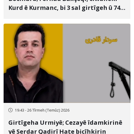
Kurd ê Kurmanc, bi 3 sal girtîgeh û 74
qamçîyan hat cezakirin
19:43 - 26 Tîrmeh (Temûz) 2026
Girtîgeha Urmiyê; Cezayê îdamkirinê
yê Serdar Qadirî Hate bicîhkirin