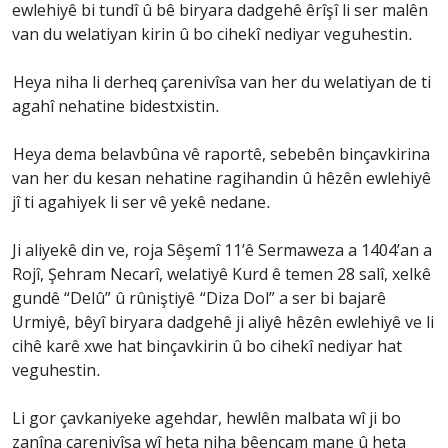
ewlehiyê bi tundî û bê biryara dadgehê êrîşî li ser malên
van du welatiyan kirin û bo cihekî nediyar veguhestin.
Heya niha li derheq çarenivîsa van her du welatiyan de ti
agahî nehatine bidestxistin.
Heya dema belavbûna vê raportê, sebebên binçavkirina
van her du kesan nehatine ragihandin û hêzên ewlehiyê
jî ti agahiyek li ser vê yekê nedane.
Ji aliyekê din ve, roja Sêşemî 11’ê Sermaweza a 1404’an a
Rojî, Şehram Necarî, welatiyê Kurd ê temen 28 salî, xelkê
gundê “Delû” û rûniştiyê “Diza Dol” a ser bi bajarê
Urmiyê, bêyî biryara dadgehê ji aliyê hêzên ewlehiyê ve li
cihê karê xwe hat binçavkirin û bo cihekî nediyar hat
veguhestin.
Li gor çavkaniyeke agehdar, hewlên malbata wî ji bo
zanîna çarenivîsa wî heta niha bêencam mane û heta