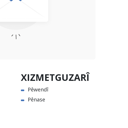
XIZMETGUZARÎ
Pêwendî
Pênase