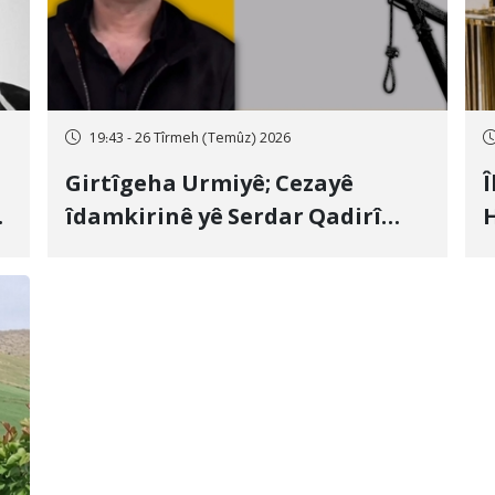
19:43 - 26 Tîrmeh (Temûz) 2026
Girtîgeha Urmiyê; Cezayê
Î
îdamkirinê yê Serdar Qadirî
H
Hate bicîhkirin
e
c