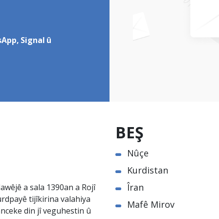
App, Signal û
BEŞ
Nûçe
Kurdistan
Îran
awêjê a sala 1390an a Rojî
rdpayê tijîkirina valahiya
Mafê Mirov
nceke din jî veguhestin û