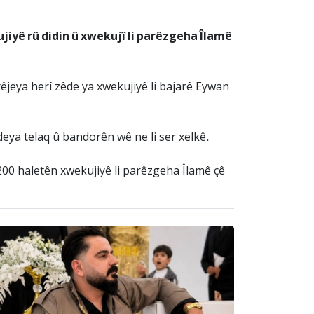
jiyê rû didin û xwekujî li parêzgeha Îlamê
êjeya herî zêde ya xwekujiyê li bajarê Eywan
deya telaq û bandorên wê ne li ser xelkê.
1200 haletên xwekujiyê li parêzgeha Îlamê çê