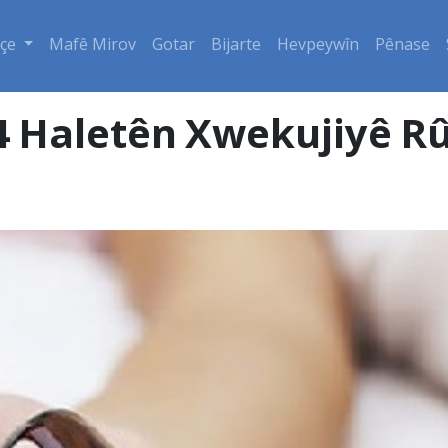
çe
Mafê Mirov
Gotar
Bijarte
Hevpeywîn
Pênase
 4 Haletên Xwekujiyê Rû