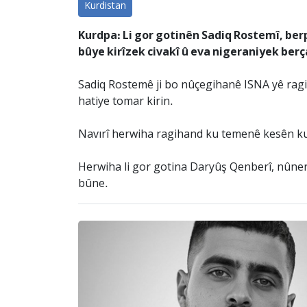
Kurdistan
Kurdpa: Li gor gotinên Sadiq Rostemî, berp
bûye kirîzek civakî û eva nigeraniyek ber
Sadiq Rostemê ji bo nûçegihanê ISNA yê ragih
hatiye tomar kirin.
Navırî herwiha ragihand ku temenê kesên ku d
Herwiha li gor gotina Daryûş Qenberî, nûnerê 
bûne.