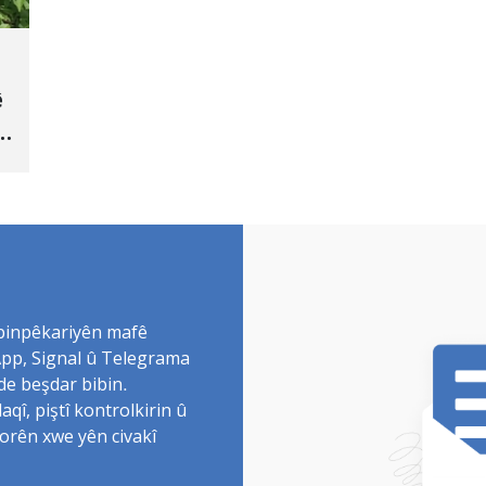
ê
 binpêkariyên mafê
sApp, Signal û Telegrama
de beşdar bibin.
î, piştî kontrolkirin û
torên xwe yên civakî