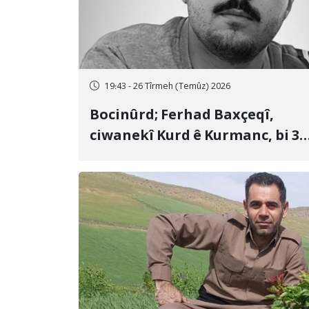
19:43 - 26 Tîrmeh (Temûz) 2026
Bocinûrd; Ferhad Baxçeqî,
ciwanekî Kurd ê Kurmanc, bi 3
sal girtîgeh û 74 qamçîyan hat
cezakirin