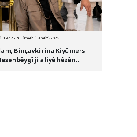
19:42 - 26 Tîrmeh (Temûz) 2026
lam; Binçavkirina Kiyûmers
esenbêygî ji aliyê hêzên
wlehiyê ve û veguhestina wî bo
ihekî nediyar