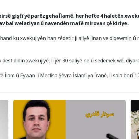
irsê giştî yê parêzgeha Îlamê, her hefte 4 haletên xweku
çav bal welatiyan û navendên mafê mirovan çê kiriye.
and ku xwekujiyên han zêdetir ji aliyê jinan ve diqewmin û r
est didin xwekujiyê, li jêr 30 saliyê ne û sedemek wê, diyar
Îlam û Eywan li Meclîsa Şêvra Îslamî ya Îranê, li sala borî 