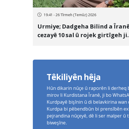
19:41 - 26 Tîrmeh (Temûz) 2026
Urmiye; Dadgeha Bilind a Îran
cezayê 10 sal û rojek girtîgeh ji
bo Yûnis Nebîzade piştrast kir
Têkiliyên hêja
Hûn dikarin nûçe û raporên li derheq
mirov li Kurdistana Îranê, ji bo What
Kurdpayê bişînin û di belavkirina wan 
Kurdpa bi pêbendbûn bi prensîbên exlaq
pejrandina nûçeyê, dê li ser malper û 
biweşîne.