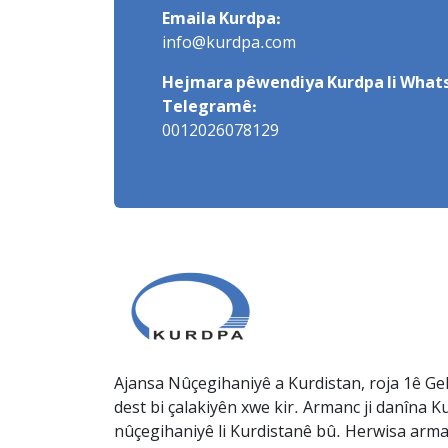
Emaila Kurdpa:
info@kurdpa.com
Hejmara pêwendiya Kurdpa li Whats
Telegramê:
0012026078129
Ajansa Nûçegihaniyê a Kurdistan, roja 1ê Gel
dest bi çalakiyên xwe kir. Armanc ji danîna Ku
nûçegihaniyê li Kurdistanê bû. Herwisa arma