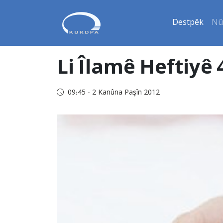
Destpêk
Nû
Li Îlamê Heftiyê
09:45 - 2 Kanûna Paşîn 2012