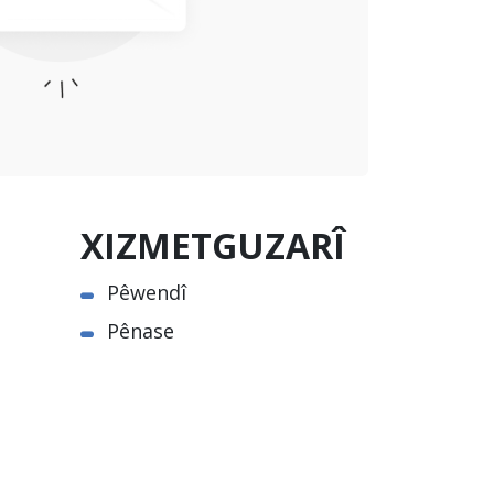
XIZMETGUZARÎ
Pêwendî
Pênase