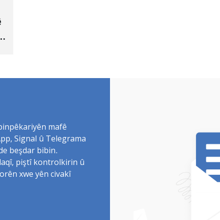
ê
 binpêkariyên mafê
sApp, Signal û Telegrama
de beşdar bibin.
î, piştî kontrolkirin û
torên xwe yên civakî