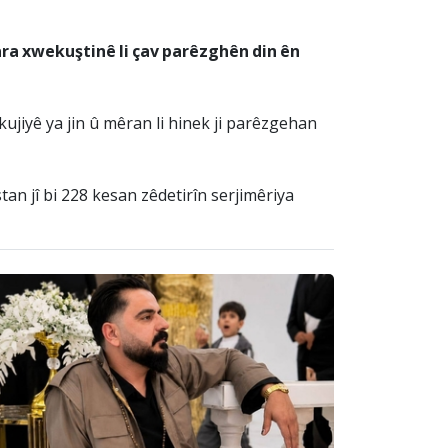
ara xwekuştinê li çav parêzghên din ên
kujiyê ya jin û mêran li hinek ji parêzgehan
tan jî bi 228 kesan zêdetirîn serjimêriya