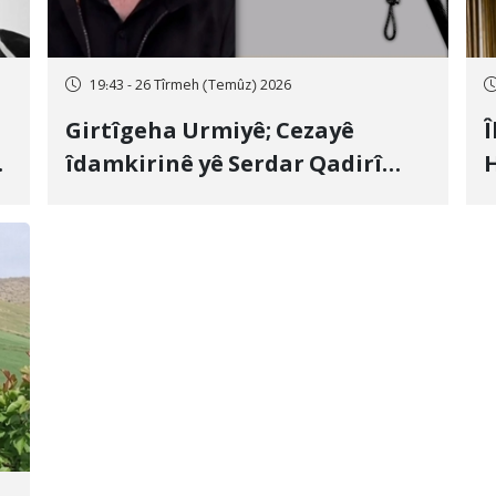
19:43 - 26 Tîrmeh (Temûz) 2026
Girtîgeha Urmiyê; Cezayê
Î
îdamkirinê yê Serdar Qadirî
H
Hate bicîhkirin
e
c