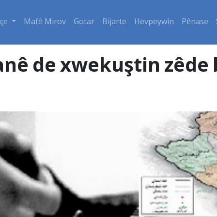
çe
Mafê Mirov
Gotar
Bijarte
Hevpeywîn
Pênase
anê de xwekuştin zêde