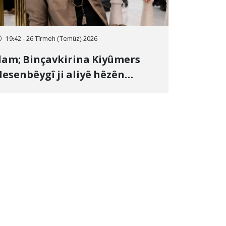
19:42 - 26 Tîrmeh (Temûz) 2026
lam; Binçavkirina Kiyûmers
esenbêygî ji aliyê hêzên
wlehiyê ve û veguhestina wî bo
ihekî nediyar