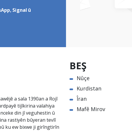
App, Signal û
BEŞ
Nûçe
Kurdistan
Îran
awêjê a sala 1390an a Rojî
rdpayê tijîkirina valahiya
Mafê Mirov
nceke din jî veguhestin û
na rastiyên bûyeran tevlî
û ku ew bixwe ji girîngtirîn