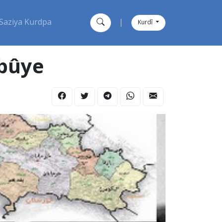
Saziya Kurdpa
|
Kurdî
 bûye