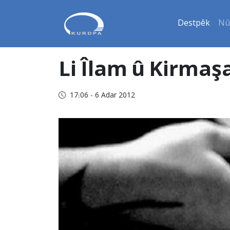
Destpêk
Nû
Li Îlam û Kirmaş
17:06 - 6 Adar 2012