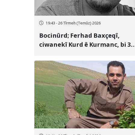
19:43 - 26 Tîrmeh (Temûz) 2026
Bocinûrd; Ferhad Baxçeqî,
ciwanekî Kurd ê Kurmanc, bi 3
sal girtîgeh û 74 qamçîyan hat
cezakirin