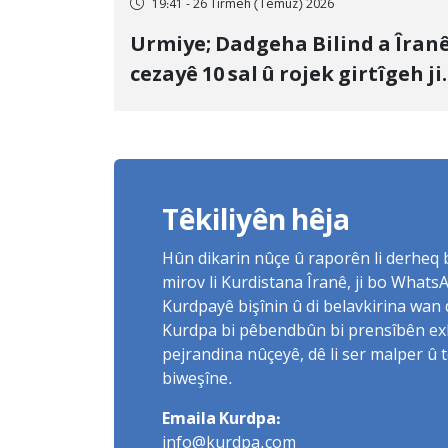
19:41 - 26 Tîrmeh (Temûz) 2026
Urmiye; Dadgeha Bilind a Îran
cezayê 10 sal û rojek girtîgeh ji
bo Yûnis Nebîzade piştrast kir
Têkiliyên hêja
Hûn dikarin nûçe û raporên li derheq
mirov li Kurdistana Îranê, ji bo What
Kurdpayê bişînin û di belavkirina wan 
Kurdpa bi pêbendbûn bi prensîbên exlaq
pejrandina nûçeyê, dê li ser malper û 
biweşîne.
Emaila Kurdpa:
info@kurdpa.com