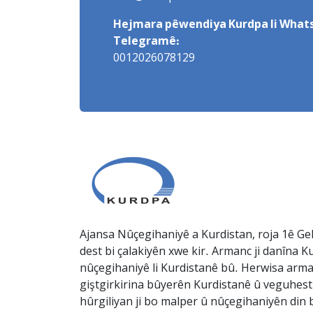
Hejmara pêwendiya Kurdpa li Whats
Telegramê:
0012026078129
Ajansa Nûçegihaniyê a Kurdistan, roja 1ê Gel
dest bi çalakiyên xwe kir. Armanc ji danîna Ku
nûçegihaniyê li Kurdistanê bû. Herwisa arma
giştgirkirina bûyerên Kurdistanê û veguhesti
hûrgiliyan ji bo malper û nûçegihaniyên din b