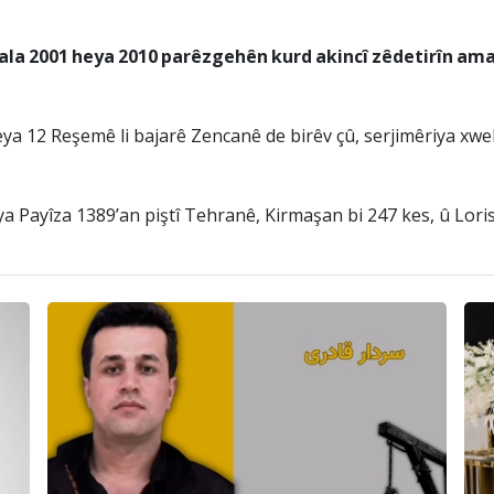
i sala 2001 heya 2010 parêzgehên kurd akincî zêdetirîn am
 heya 12 Reşemê li bajarê Zencanê de birêv çû, serjimêriya xwe
eya Payîza 1389’an piştî Tehranê, Kirmaşan bi 247 kes, û Loris