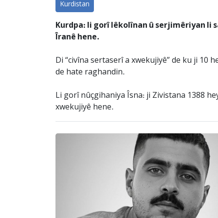
Kurdistan
Kurdpa: li gorî lêkolînan û serjimêriyan l
Îranê hene.
Di “civîna sertaserî a xwekujiyê” de ku ji 10
de hate raghandin.
Li gorî nûçgihaniya Îsna: ji Zivistana 1388 h
xwekujiyê hene.