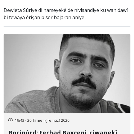
Dewleta Sûriye di nameyekê de nivîsandiye ku wan dawî
bi tewaya êrîşan b ser bajaran aniye.
19:43 - 26 Tîrmeh (Temûz) 2026
Bocinûrd; Ferhad Baxçeqî, ciwanekî