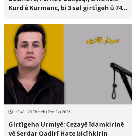
Kurd ê Kurmanc, bi 3 sal girtîgeh û 74
qamçîyan hat cezakirin
19:43 - 26 Tîrmeh (Temûz) 2026
Girtîgeha Urmiyê; Cezayê îdamkirinê
yê Serdar Qadirî Hate bicîhkirin