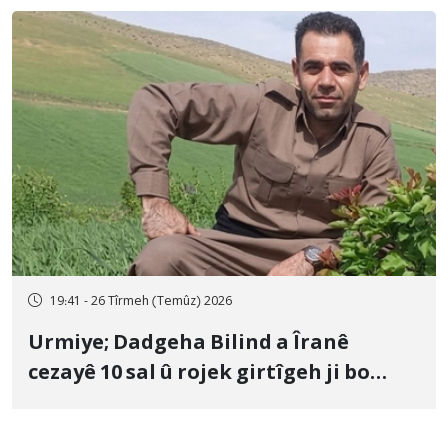
19:41 - 26 Tîrmeh (Temûz) 2026
Urmiye; Dadgeha Bilind a Îranê
cezayê 10 sal û rojek girtîgeh ji bo
Yûnis Nebîzade piştrast kir