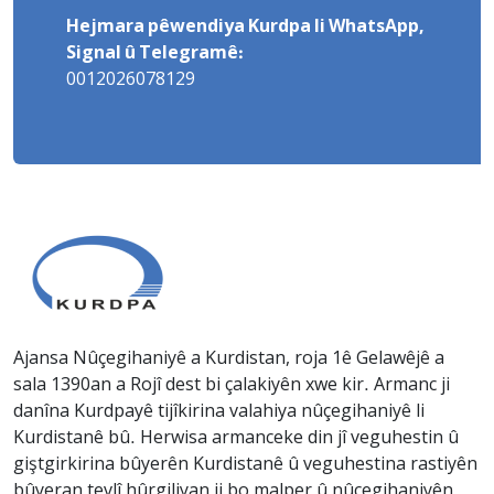
Hejmara pêwendiya Kurdpa li WhatsApp,
Signal û Telegramê:
0012026078129
Ajansa Nûçegihaniyê a Kurdistan, roja 1ê Gelawêjê a
sala 1390an a Rojî dest bi çalakiyên xwe kir. Armanc ji
danîna Kurdpayê tijîkirina valahiya nûçegihaniyê li
Kurdistanê bû. Herwisa armanceke din jî veguhestin û
giştgirkirina bûyerên Kurdistanê û veguhestina rastiyên
bûyeran tevlî hûrgiliyan ji bo malper û nûçegihaniyên