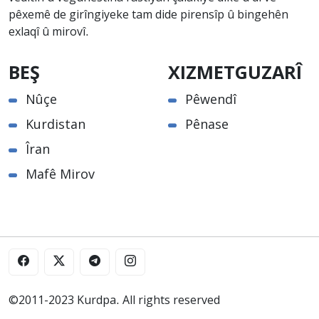
pêxemê de girîngiyeke tam dide pirensîp û bingehên
exlaqî û mirovî.
BEŞ
XIZMETGUZARÎ
Nûçe
Pêwendî
Kurdistan
Pênase
Îran
Mafê Mirov
©2011-2023 Kurdpa. All rights reserved