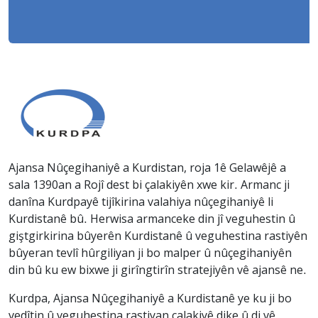
Ajansa Nûçegihaniyê a Kurdistan, roja 1ê Gelawêjê a
sala 1390an a Rojî dest bi çalakiyên xwe kir. Armanc ji
danîna Kurdpayê tijîkirina valahiya nûçegihaniyê li
Kurdistanê bû. Herwisa armanceke din jî veguhestin û
giştgirkirina bûyerên Kurdistanê û veguhestina rastiyên
bûyeran tevlî hûrgiliyan ji bo malper û nûçegihaniyên
din bû ku ew bixwe ji girîngtirîn stratejiyên vê ajansê ne.
Kurdpa, Ajansa Nûçegihaniyê a Kurdistanê ye ku ji bo
vedîtin û veguhestina rastiyan çalakiyê dike û di vê