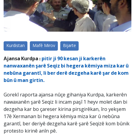
Kurdistan
Mafê Mirov
Bijarte
Ajansa Kurdpa :
pitir ji 90 kesan ji karkerên
nanwaxanên şarê Seqiz bi hegera kêmiya miza kar û
nebûna garantî, li ber derê dezgeha karê şar de kom
bûn û man girtin.
Gorekî raporta ajansa nûçe gihaniya Kurdpa, karkerên
nawaxanên şarê Seqiz li incam paşî 1 heyv molet dan bi
dezgeha kar bo çareser kirina pirsgirêkan, îro yekşem
17ê Xermanan bi hegera kêmiya miza kar û nebûna
garantî, ber deriyê dezgeha karê şarê Seqizê kom bûnik
protesto kirinê anîn pê.