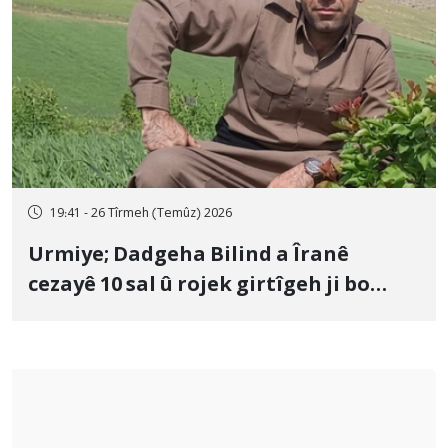
19:41 - 26 Tîrmeh (Temûz) 2026
Urmiye; Dadgeha Bilind a Îranê
cezayê 10 sal û rojek girtîgeh ji bo
Yûnis Nebîzade piştrast kir