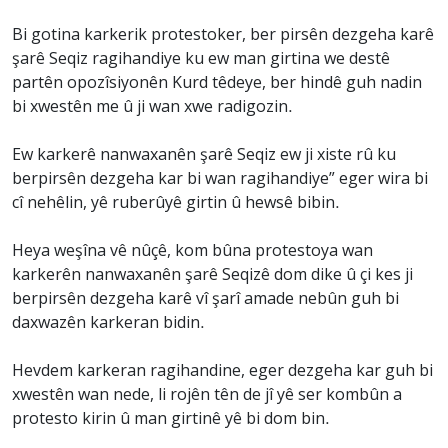
Bi gotina karkerik protestoker, ber pirsên dezgeha karê
şarê Seqiz ragihandiye ku ew man girtina we destê
partên opozîsiyonên Kurd têdeye, ber hindê guh nadin
bi xwestên me û ji wan xwe radigozin.
Ew karkerê nanwaxanên şarê Seqiz ew ji xiste rû ku
berpirsên dezgeha kar bi wan ragihandiye” eger wira bi
cî nehêlin, yê ruberûyê girtin û hewsê bibin.
Heya weşîna vê nûçê, kom bûna protestoya wan
karkerên nanwaxanên şarê Seqizê dom dike û çi kes ji
berpirsên dezgeha karê vî şarî amade nebûn guh bi
daxwazên karkeran bidin.
Hevdem karkeran ragihandine, eger dezgeha kar guh bi
xwestên wan nede, li rojên tên de jî yê ser kombûn a
protesto kirin û man girtinê yê bi dom bin.