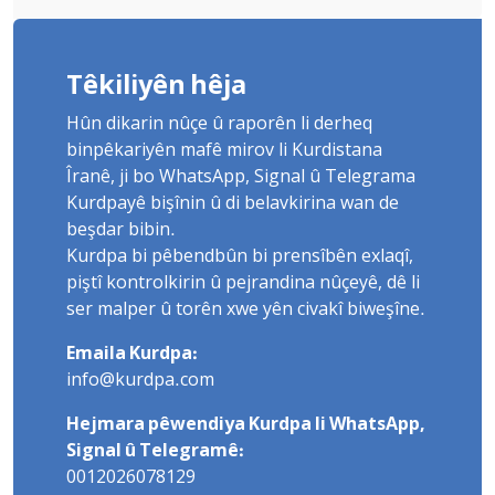
Têkiliyên hêja
Hûn dikarin nûçe û raporên li derheq
binpêkariyên mafê mirov li Kurdistana
Îranê, ji bo WhatsApp, Signal û Telegrama
Kurdpayê bişînin û di belavkirina wan de
beşdar bibin.
Kurdpa bi pêbendbûn bi prensîbên exlaqî,
piştî kontrolkirin û pejrandina nûçeyê, dê li
ser malper û torên xwe yên civakî biweşîne.
Emaila Kurdpa:
info@kurdpa.com
Hejmara pêwendiya Kurdpa li WhatsApp,
Signal û Telegramê:
0012026078129