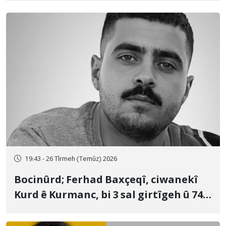
19:43 - 26 Tîrmeh (Temûz) 2026
Bocinûrd; Ferhad Baxçeqî, ciwanekî
Kurd ê Kurmanc, bi 3 sal girtîgeh û 74
qamçîyan hat cezakirin