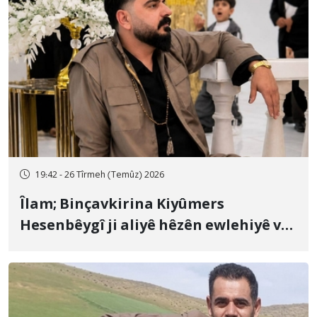
19:42 - 26 Tîrmeh (Temûz) 2026
Îlam; Binçavkirina Kiyûmers
Hesenbêygî ji aliyê hêzên ewlehiyê ve
û veguhestina wî bo cihekî nediyar