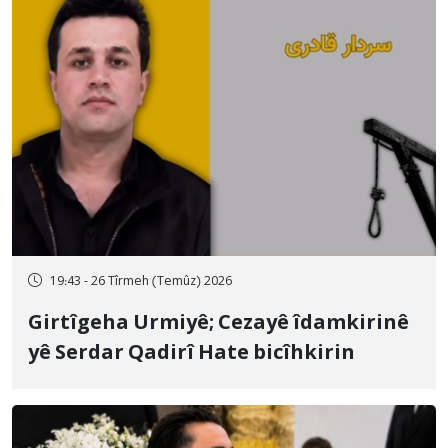
19:43 - 26 Tîrmeh (Temûz) 2026
Girtîgeha Urmiyê; Cezayê îdamkirinê
yê Serdar Qadirî Hate bicîhkirin