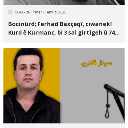
19:43 - 26 Tîrmeh (Temûz) 2026
Bocinûrd; Ferhad Baxçeqî, ciwanekî
Kurd ê Kurmanc, bi 3 sal girtîgeh û 74
qamçîyan hat cezakirin