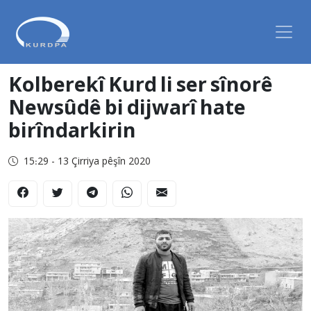
Kolberekî Kurd li ser sînorê
Newsûdê bi dijwarî hate
birîndarkirin
15:29 - 13 Çirriya pêşîn 2020