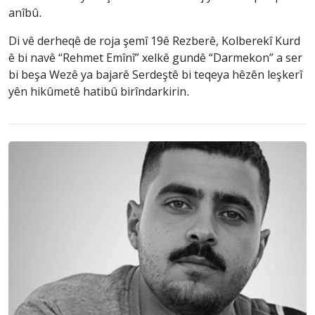
anîbû.
Di vê derheqê de roja şemî 19ê Rezberê, Kolberekî Kurd
ê bi navê “Rehmet Emînî” xelkê gundê “Darmekon” a ser
bi beşa Wezê ya bajarê Serdeştê bi teqeya hêzên leşkerî
yên hikûmetê hatibû birîndarkirin.