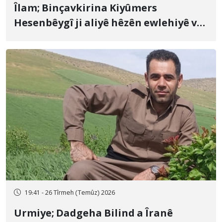
Îlam; Binçavkirina Kiyûmers
Hesenbêygî ji aliyê hêzên ewlehiyê ve
û veguhestina wî bo cihekî nediyar
19:41 - 26 Tîrmeh (Temûz) 2026
Urmiye; Dadgeha Bilind a Îranê