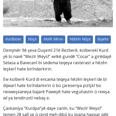
Kurdistan
Nûçe
Mafê Mirov
Nûtirîn Nûçe
Bijarte
Demjmêr 9ê şeva Duşemî 21ê Rezberê, kolberekî Kurd
yê bi navê “Wezîr Weysî” xelkê gundê “Cocar” a girêdayê
Selasa a Bavecanî bi sedema teqeya rasterast a hêzên
leşkerî hate birîndarkirin.
Ew kolberê Kurd di encama teqeya hêzên leşkerî de bi
dijwarî hate birîndarkirin û bo çareseriya pizîşkî bo
nexweşxaneya bajarê Paweyê hate veguhastin û rewşa
wî ya tendirustî nebaş e.
Çavkaniya “Kurdpa”yê daye zanîn, ku “Wezîr Weysî”
temen 28 salî ye û çend meh dibû ku jiyana havpar pêk