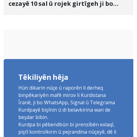
cezayê 10 sal û rojek girtîgeh ji bo
Yûnis Nebîzade piştrast kir
Têkiliyên hêja
Hûn dikarin nûçe û raporên li derheq
binpêkariyên mafê mirov li Kurdistana
Îranê, ji bo WhatsApp, Signal û Telegrama
Kurdpayê bişînin û di belavkirina wan de
beşdar bibin.
Kurdpa bi pêbendbûn bi prensîbên exlaqî,
piştî kontrolkirin û pejrandina nûçeyê, dê li