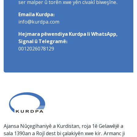
ser malper û torên xwe yên civakî biweşîne.
Emaila Kurdpa:
info@kurdpa.com
Hejmara pêwendiya Kurdpa li WhatsApp,
Signal û Telegramê:
0012026078129
Ajansa Nûçegihaniyê a Kurdistan, roja 1ê Gelawêjê a
sala 1390an a Rojî dest bi çalakiyên xwe kir. Armanc ji