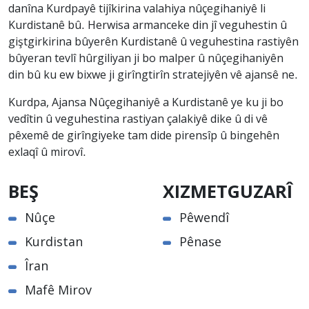
danîna Kurdpayê tijîkirina valahiya nûçegihaniyê li
Kurdistanê bû. Herwisa armanceke din jî veguhestin û
giştgirkirina bûyerên Kurdistanê û veguhestina rastiyên
bûyeran tevlî hûrgiliyan ji bo malper û nûçegihaniyên
din bû ku ew bixwe ji girîngtirîn stratejiyên vê ajansê ne.
Kurdpa, Ajansa Nûçegihaniyê a Kurdistanê ye ku ji bo
vedîtin û veguhestina rastiyan çalakiyê dike û di vê
pêxemê de girîngiyeke tam dide pirensîp û bingehên
exlaqî û mirovî.
BEŞ
XIZMETGUZARÎ
Nûçe
Pêwendî
Kurdistan
Pênase
Îran
Mafê Mirov