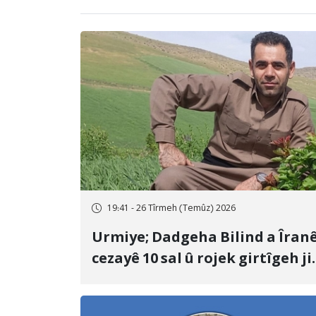
19:41 - 26 Tîrmeh (Temûz) 2026
Urmiye; Dadgeha Bilind a Îran
cezayê 10 sal û rojek girtîgeh ji
bo Yûnis Nebîzade piştrast kir