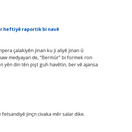
r heftiyê raportik bi navê
ra çalakiyên jinan ku ji aliyê jinan û
i naw medyayan de, “Bermûr” bi formek ron
n yên din tên pişt guh havêtin, ber vê ajansa
 fetsandiyê jinçn civaka mêr salar dike.