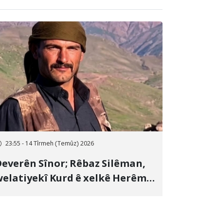
23:55 - 14 Tîrmeh (Temûz) 2026
everên Sînor; Rêbaz Silêman,
elatiyekî Kurd ê xelkê Herêma
urdistanê, bi topên hawanê
ên Artêşa Pasdaran a Îranê