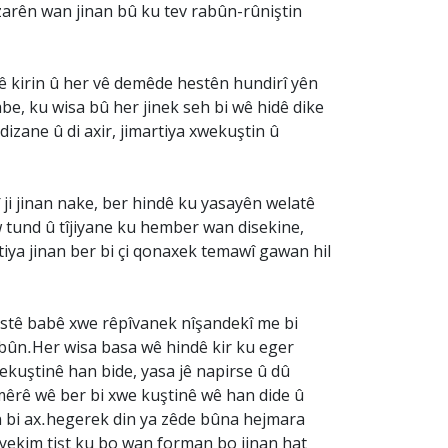
zarên wan jinan bû ku tev rabûn-rûniştin
 tê kirin û her vê demêde hestên hundirî yên
be, ku wisa bû her jinek seh bi wê hidê dike
dizane û di axir, jimartiya xwekuştin û
 ji jinan nake, ber hindê ku yasayên welatê
w tund û tîjiyane ku hember wan disekine,
tiya jinan ber bi çi qonaxek temawî gawan hil
destê babê xwe rêpîvanek nîşandekî me bi
 bûn.Her wisa basa wê hindê kir ku eger
kuştinê han bide, yasa jê napirse û dû
mêrê wê ber bi xwe kuştinê wê han dide û
in bi ax.hegerek din ya zêde bûna hejmara
: yekim tişt ku bo wan forman bo jinan hat