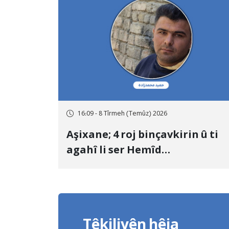
16:09 - 8 Tîrmeh (Temûz) 2026
Aşixane; 4 roj binçavkirin û ti
agahî li ser Hemîd
Mihemedzade, Kurdekî
Kurmanc û pehlewanekî
guliştêya Çoxê tune ye
Têkiliyên hêja