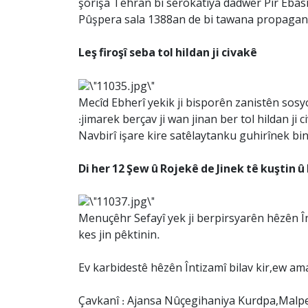
şorişa Tehran bi serokatiya dadwer Pîr Ebasî
Pûşpera sala 1388an de bi tawana propaganda 
Leş firoşî seba tol hildan ji civakê
Mecîd Ebherî yekik ji bisporên zanistên sosy
:jimarek berçav ji wan jinan ber tol hildan ji
Navbirî işare kire satêlaytanku guhirînek bin
Di her 12 Şew û Rojekê de Jinek tê kuştin û 
Menuçêhr Sefayî yek ji berpirsyarên hêzên În
kes jin pêktinin.
Ev karbidestê hêzên Întizamî bilav kir,ew am
Çavkanî : Ajansa Nûçegihaniya Kurdpa,Malp