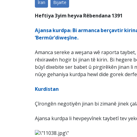
Îran
Bijarte
Heftiya 3yim heyva Rêbendana 1391
Ajansa kurdpa: Bi armanca berçavtir kirina
‘Bermûr’diweşîne.
Amanca sereke a weşana wê raporta taybet, be
rêxirawên hogir bi jinan tê kirin. Bi heger
bûyî dixebite ser babet û pirgirêkên jinan l
nûçe gehaniya kurdpa hewl dide gorek derfet
Kurdistan
Çîrongên negotiyên jinan bi zimanê jinek çal
Ajansa kurdpa li hevpeyvînek taybetî tev yeke