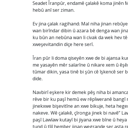
Seadet Îranpûr, endamê çalakê koma jinên Me
hebû anî ser ziman.
Ev jina çalak ragihand: Mal niha jinan rebûye 
wan birîndar dibin û azara bê denga wan jinan
ku bûn an nebûna wan li civak da wek hev tê h
xweşevitandin diçe here serî.
Îran pûr li doma qiseyên xwe de bi ajansa ku
me yasayên mêr salarîne û nikare xem û êşên 
tûmar dikin, yasa tinê bi şûn cê îşkencê ser 
dide.
Navbirî eşkere kir demek pêş niha bi amanca
rêve bir ku paşî hemû ew rêpîweranê bangî na
jinekxwe bişevitîne an xwe bikuje, heta heg
nakeve. Wê çalakê, çîronga jinek bi navê” L
paşî Lawlaw kutayî bi jiyana xwe bîne û hey
tund û tîjî hember jinan wegrande ser asta r