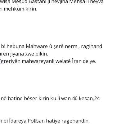
 wisa Mesûd Bastanî jî hevjîna Mehsa li heyva
lan mehkûm kirin.
oşî bi hebuna Mahware û şerê nerm , ragihand
arên jiyana xwe bikin.
arîgreriyên mahwareyanli welatê Îran de ye.
nê hatine bêser kirin ku li wan 46 kesan,24
n bi Îdareya Polîsan hatiye ragehandin.