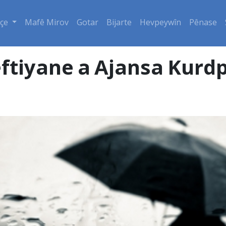
çe
Mafê Mirov
Gotar
Bijarte
Hevpeywîn
Pênase
eftiyane a Ajansa Kurdp