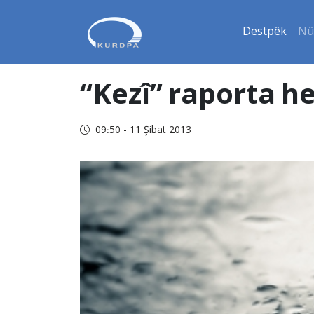
Destpêk
Nû
“Kezî” raporta h
09:50 - 11 Şibat 2013