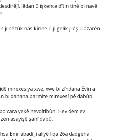
desdirêjî, lêdan û îşkence dîtin tinê bi navê
n.
 ji nêzûk nas kirine û ji gelik ji êş û azarên
dê mirexesiya xwe, xwe bi zîndana Êvîn a
n bi danana barmite mirexesî pê dabûn.
bo cara yekê hevdîtibûn. Hev dem ev
hêzên asayişê şanî dabû.
hsa Emr abadî ji aliyê liqa 26a dadgeha