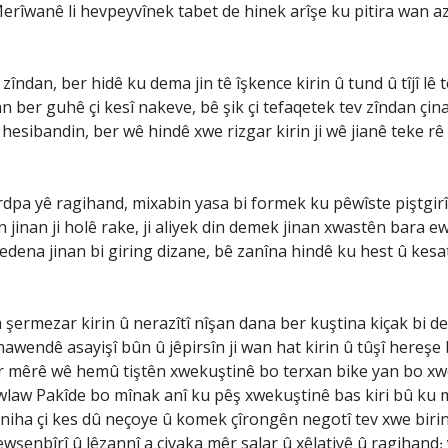
rîwanê li hevpeyvînek tabet de hinek arîşe ku pitira wan a
zîndan, ber hidê ku dema jin tê îşkence kirin û tund û tîjî lê
 ber guhê çi kesî nakeve, bê şik çi tefaqetek tev zîndan çina
esibandin, ber wê hindê xwe rizgar kirin ji wê jianê teke rê 
rdpa yê ragihand, mixabin yasa bi formek ku pêwîste piştgirî
jinan ji holê rake, ji aliyek din demek jinan xwastên bara e
bedena jinan bi giring dizane, bê zanîna hindê ku hest û kesa
 şermezar kirin û nerazîtî nîşan dana ber kuştina kiçak bi 
wendê asayişî bûn û jêpirsîn ji wan hat kirin û tûşî hereşe
er mêrê wê hemû tiştên xwekuştinê bo terxan bike yan bo xwe
awlaw Pakîde bo mînak anî ku pêş xwekuştinê bas kiri bû ku 
a niha çi kes dû neçoye û komek çîrongên negotî tev xwe bir
ewşenbîrî û lêzannî a civaka mêr salar û xêlatiyê û ragihand