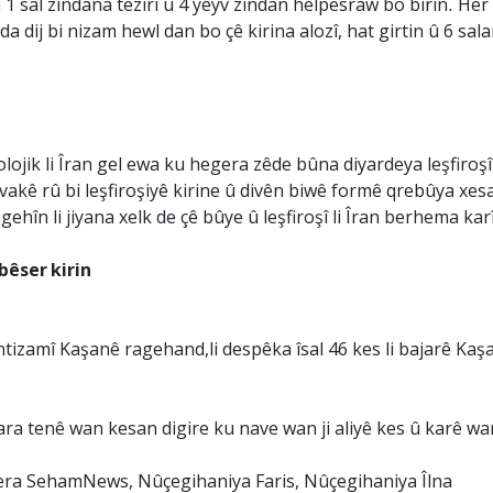
 1 sal zîndana tezîrî û 4 yeyv zindan helpesraw bo birîn. Her
dij bi nizam hewl dan bo çê kirina alozî, hat girtin û 6 sa
olojik li Îran gel ewa ku hegera zêde bûna diyardeya leşfir
 civakê rû bi leşfiroşiyê kirine û divên biwê formê qrebûya xes
gehîn li jiyana xelk de çê bûye û leşfiroşî li Îran berhema k
bêser kirin
tizamî Kaşanê ragehand,li despêka îsal 46 kes li bajarê Kaşa
ara tenê wan kesan digire ku nave wan ji aliyê kes û karê wa
era SehamNews, Nûçegihaniya Faris, Nûçegihaniya Îlna