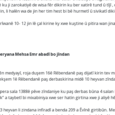
ku ji zarokatiyê de wisa fêr dikirin ku ber xatirê tund û tîjî , 
 li halên wa de jin her tim hest bi bê hurmetî û sivikatî diki
wanê 10- 12 jin lê çal kirine ky xwe kuştine û pitira wan jinan
egeryana Mehsa Emr abadî bo jîndan
 medyayî, roja duşem 16ê Rêbendanê paş dijatî kirin tev mi
yekşem 1ê Rêbendanê paş derbaskirina midê 10 heyvan zînda
era sala 1388ê pêve zîndaniye ku paş derbas bûna 4 salan 
” a taybetî bi mixabiniya xwe ser hatin girtina xwe ji aliyê 
 heyvan li zindana infiradî a benda 209 a Êvînê girtibûn. Me