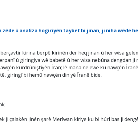
 zêde û analîza hogiriyên taybet bi jinan, ji niha wêde he
rçavtir kirina berpê kirinên der heq jinan û her wisa gelempe
e berpanî û giringiya wê babetê û her wisa nebûna dengdan j
i nawçên kurdrûniştiyên Îran; lê mana ne ewe ku nawçên Îranê
ê, giringî bi hemû nawçên din yê Îranê bide.
ak;
k ji çalakên jinên şarê Merîwan kiriye ku bi hûrî bas ji dengê