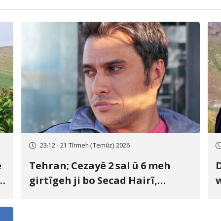
23:12 - 21 Tîrmeh (Temûz) 2026
ê
Tehran; Cezayê 2 sal û 6 meh
D
girtîgeh ji bo Secad Hairî,
w
nivîskar û mamosteyê zimanê
K
Kurdî, tam hat piştrastkirin
y