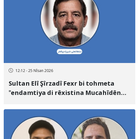
12:12 - 25 Nîsan 2026
Sultan Elî Şîrzadî Fexr bi tohmeta
"endamtiya di rêxistina Mucahîdên
Xeliq" û "hevkariya bi Îsraîlê re" hat
îdamkirin.