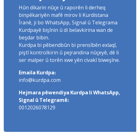
Hûn dikarin nûçe û raporên li derheq
binpêkariyên mafê mirov li Kurdistana
Îranê, ji bo WhatsApp, Signal û Telegrama
Kurdpayê bişînin û di belavkirina wan de
beşdar bibin.
Kurdpa bi pêbendbûn bi prensîbên exlaqî,
piştî kontrolkirin û pejrandina nûçeyê, dê li
ser malper û torên xwe yên civakî biweşîne.
Emaila Kurdpa:
info@kurdpa.com
Hejmara pêwendiya Kurdpa li WhatsApp,
Signal û Telegramê:
0012026078129