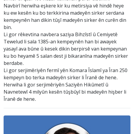
Navbirî herwiha eşkere kir ku metirsiya vê hindê heye
ku ew kesên ku bo terkkirina madeyên sirker serdana
kempeynên han dikin tûşî madeyên sirker ên curên din
bin.
Li gor rêkevtina navbera saziya Bihzîstî û Cemiyetê
Tewelud li sala 1385-an kempeynên han bi awayek
yasayî ava bûne û kesek dikin berpirsê van kempeynan
ku bo heyamê 5 salan dest ji bikaranîna madeyên sirker
berdabe.
Li gor serjimêriyên fermî yên Komara Îslamî ya Îran 250
kempeyn bo terka madeyên sirker li Îranê de hene.
Herwiha li gor serjimêriyên Saziyên Hikûmetî û
Navnetewî 4 milyûn kesên tûşbûyî bi madeyên hişber li
Îranê de hene.