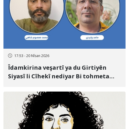
17:53 - 20 Nîsan 2026
Îdamkirina veşartî ya du Girtiyên
Siyasî li Cîhekî nediyar Bi tohmeta
Muharebe û Sîxuriyê; Mihemed
Meisûm Şahî û Hamid Velîdî