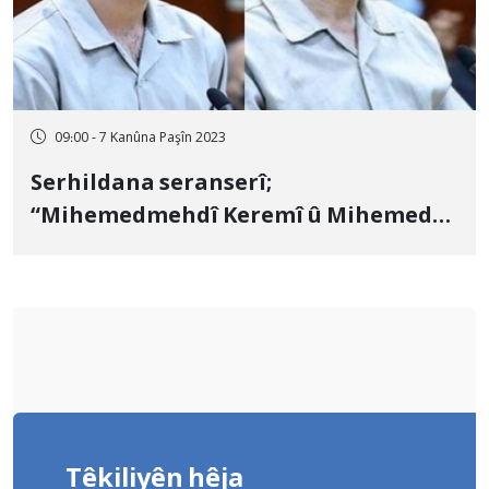
09:00 - 7 Kanûna Paşîn 2023
Serhildana seranserî;
“Mihemedmehdî Keremî û Mihemed
Husêyn” îdam kirin
Têkiliyên hêja