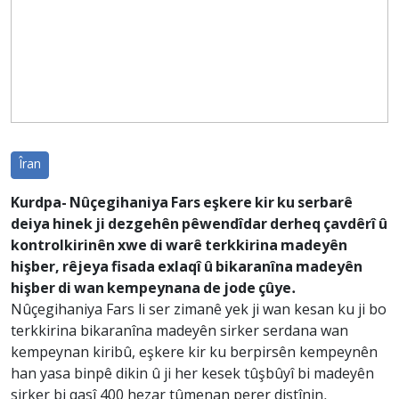
Îran
Kurdpa- Nûçegihaniya Fars eşkere kir ku serbarê
deiya hinek ji dezgehên pêwendîdar derheq çavdêrî û
kontrolkirinên xwe di warê terkkirina madeyên
hişber, rêjeya fisada exlaqî û bikaranîna madeyên
hişber di wan kempeynana de jode çûye.
Nûçegihaniya Fars li ser zimanê yek ji wan kesan ku ji bo
terkkirina bikaranîna madeyên sirker serdana wan
kempeynan kiribû, eşkere kir ku berpirsên kempeynên
han yasa binpê dikin û ji her kesek tûşbûyî bi madeyên
sirker bi qasî 400 hezar tûmenan perer distînin.