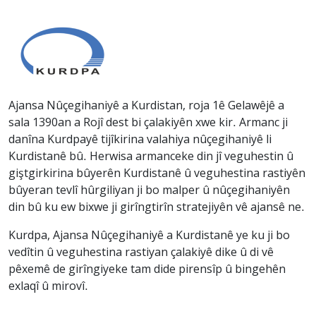
Ajansa Nûçegihaniyê a Kurdistan, roja 1ê Gelawêjê a
sala 1390an a Rojî dest bi çalakiyên xwe kir. Armanc ji
danîna Kurdpayê tijîkirina valahiya nûçegihaniyê li
Kurdistanê bû. Herwisa armanceke din jî veguhestin û
giştgirkirina bûyerên Kurdistanê û veguhestina rastiyên
bûyeran tevlî hûrgiliyan ji bo malper û nûçegihaniyên
din bû ku ew bixwe ji girîngtirîn stratejiyên vê ajansê ne.
Kurdpa, Ajansa Nûçegihaniyê a Kurdistanê ye ku ji bo
vedîtin û veguhestina rastiyan çalakiyê dike û di vê
pêxemê de girîngiyeke tam dide pirensîp û bingehên
exlaqî û mirovî.