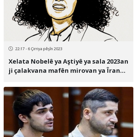
22:17 - 6 Çirriya pêşîn 2023
Xelata Nobelê ya Aştiyê ya sala 2023an
ji çalakvana mafên mirovan ya Îranê
Nergês Mihemedî re hat dayîn