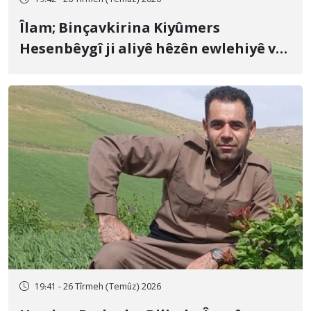
19:42 - 26 Tîrmeh (Temûz) 2026
Îlam; Binçavkirina Kiyûmers
Hesenbêygî ji aliyê hêzên ewlehiyê ve
û veguhestina wî bo cihekî nediyar
19:41 - 26 Tîrmeh (Temûz) 2026