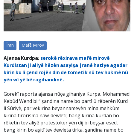
Îran
Mafê Mirov
Ajansa Kurdpa:
serokê rêxirava mafê mirovê
Kurdistan ji aliyê hêzên asayişa |ranê hatiye agadar
kirin ku li çend rojên din de tometik nû tev hukmê nû
yên wî yê bê ragihandinê.
Gorekî raporta ajansa nûçe gihaniya Kurpa, Mohammed
Kebûd Wend bi “ şandina name bo partî û rêberên Kurd
li Sûriyê, par vekirina beyannameyên mîna mehkûm
kirina tirorîsma naw-dewletî, bang kirina kurdan bo
rêketin tev aliyê protestoker yên dij bi beşşar esed,
bang kirin bo aşitî tev dewleta tirka, şandina name bo