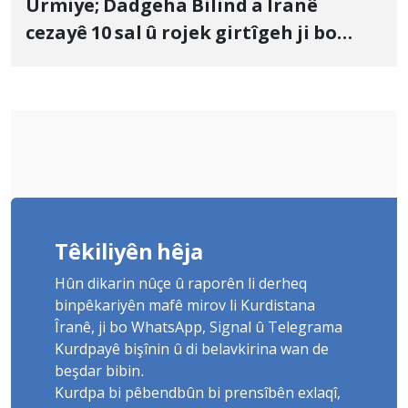
Urmiye; Dadgeha Bilind a Îranê
cezayê 10 sal û rojek girtîgeh ji bo
Yûnis Nebîzade piştrast kir
Têkiliyên hêja
Hûn dikarin nûçe û raporên li derheq
binpêkariyên mafê mirov li Kurdistana
Îranê, ji bo WhatsApp, Signal û Telegrama
Kurdpayê bişînin û di belavkirina wan de
beşdar bibin.
Kurdpa bi pêbendbûn bi prensîbên exlaqî,