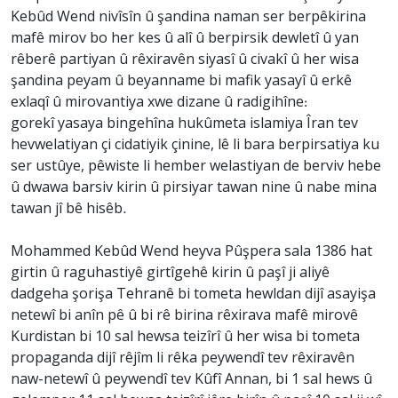
Kebûd Wend nivîsîn û şandina naman ser berpêkirina
mafê mirov bo her kes û alî û berpirsik dewletî û yan
rêberê partiyan û rêxiravên siyasî û civakî û her wisa
şandina peyam û beyanname bi mafik yasayî û erkê
exlaqî û mirovantiya xwe dizane û radigihîne:
gorekî yasaya bingehîna hukûmeta islamiya Îran tev
hevwelatiyan çi cidatiyik çinine, lê li bara berpirsatiya ku
ser ustûye, pêwiste li hember welastiyan de berviv hebe
û dwawa barsiv kirin û pirsiyar tawan nine û nabe mina
tawan jî bê hisêb.
Mohammed Kebûd Wend heyva Pûşpera sala 1386 hat
girtin û raguhastiyê girtîgehê kirin û paşî ji aliyê
dadgeha şorişa Tehranê bi tometa hewldan dijî asayişa
netewî bi anîn pê û bi rê birina rêxirava mafê mirovê
Kurdistan bi 10 sal hewsa teizîrî û her wisa bi tometa
propaganda dijî rêjîm li rêka peywendî tev rêxiravên
naw-netewî û peywendî tev Kûfî Annan, bi 1 sal hews û