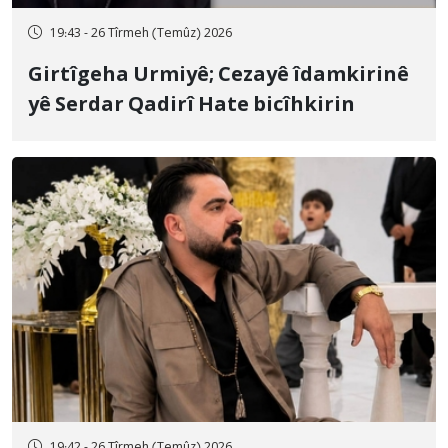
19:43 - 26 Tîrmeh (Temûz) 2026
Girtîgeha Urmiyê; Cezayê îdamkirinê
yê Serdar Qadirî Hate bicîhkirin