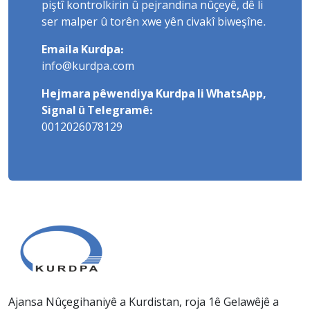
piştî kontrolkirin û pejrandina nûçeyê, dê li
ser malper û torên xwe yên civakî biweşîne.
Emaila Kurdpa:
info@kurdpa.com
Hejmara pêwendiya Kurdpa li WhatsApp,
Signal û Telegramê:
0012026078129
Ajansa Nûçegihaniyê a Kurdistan, roja 1ê Gelawêjê a