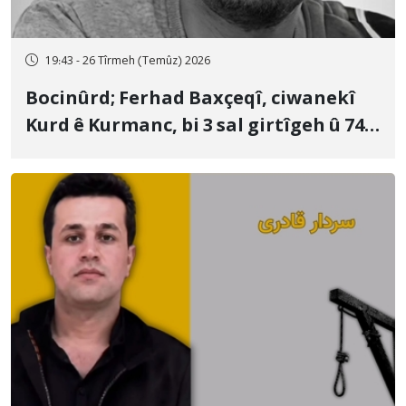
19:43 - 26 Tîrmeh (Temûz) 2026
Bocinûrd; Ferhad Baxçeqî, ciwanekî
Kurd ê Kurmanc, bi 3 sal girtîgeh û 74
qamçîyan hat cezakirin