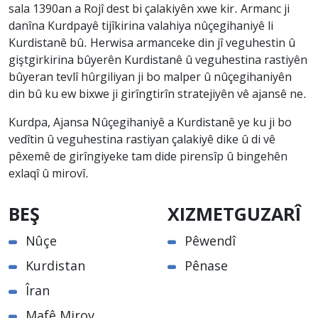
sala 1390an a Rojî dest bi çalakiyên xwe kir. Armanc ji
danîna Kurdpayê tijîkirina valahiya nûçegihaniyê li
Kurdistanê bû. Herwisa armanceke din jî veguhestin û
giştgirkirina bûyerên Kurdistanê û veguhestina rastiyên
bûyeran tevlî hûrgiliyan ji bo malper û nûçegihaniyên
din bû ku ew bixwe ji girîngtirîn stratejiyên vê ajansê ne.
Kurdpa, Ajansa Nûçegihaniyê a Kurdistanê ye ku ji bo
vedîtin û veguhestina rastiyan çalakiyê dike û di vê
pêxemê de girîngiyeke tam dide pirensîp û bingehên
exlaqî û mirovî.
BEŞ
XIZMETGUZARÎ
Nûçe
Pêwendî
Kurdistan
Pênase
Îran
Mafê Mirov