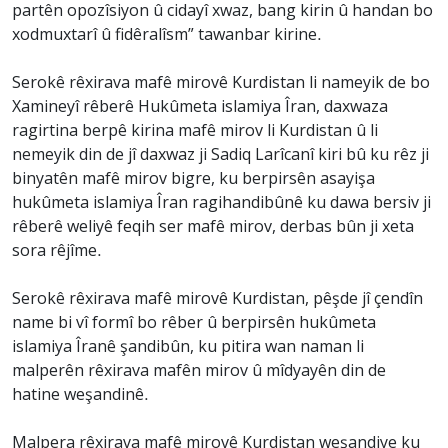
partên opozîsiyon û cidayî xwaz, bang kirin û handan bo
xodmuxtarî û fidêralîsm” tawanbar kirine.
Serokê rêxirava mafê mirovê Kurdistan li nameyik de bo
Xamineyî rêberê Hukûmeta islamiya Îran, daxwaza
ragirtina berpê kirina mafê mirov li Kurdistan û li
nemeyik din de jî daxwaz ji Sadiq Larîcanî kiri bû ku rêz ji
binyatên mafê mirov bigre, ku berpirsên asayişa
hukûmeta islamiya Îran ragihandibûnê ku dawa bersiv ji
rêberê weliyê feqih ser mafê mirov, derbas bûn ji xeta
sora rêjîme.
Serokê rêxirava mafê mirovê Kurdistan, pêşde jî çendîn
name bi vî formî bo rêber û berpirsên hukûmeta
islamiya Îranê şandibûn, ku pitira wan naman li
malperên rêxirava mafên mirov û mîdyayên din de
hatine weşandinê.
Malpera rêxirava mafê mirovê Kurdistan weşandiye ku