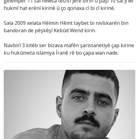
gelemper 11 sal hewsa teizîrî jêre birîn û paşî 10 sal ji wî
hukmî hat erênî kirinê û ço qonaxa cî bi cî kirinê.
Sala 2009 xelata Hêlmin Hêmt taybet bi nivîskarên bin
bandoran de pêşkêşî Kebûd Wend kirin.
Navbirî 3 kitêb ser bizava mafên şaristanetiyê çap kirine
ku hukûmeta islamiya Îranê rê bo çapa wan nade.