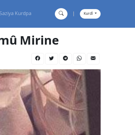
Saziya Kurdpa
|
Kurdî
emû Mirine