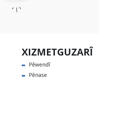
XIZMETGUZARÎ
Pêwendî
Pênase