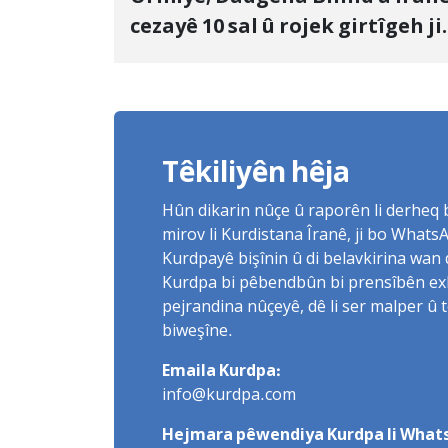
cezayê 10 sal û rojek girtîgeh ji
bo Yûnis Nebîzade piştrast kir
Têkiliyên hêja
Hûn dikarin nûçe û raporên li derheq
mirov li Kurdistana Îranê, ji bo What
Kurdpayê bişînin û di belavkirina wan 
Kurdpa bi pêbendbûn bi prensîbên exlaq
pejrandina nûçeyê, dê li ser malper û 
biweşîne.
Emaila Kurdpa:
info@kurdpa.com
Hejmara pêwendiya Kurdpa li Whats