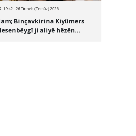
19:42 - 26 Tîrmeh (Temûz) 2026
lam; Binçavkirina Kiyûmers
esenbêygî ji aliyê hêzên
wlehiyê ve û veguhestina wî bo
ihekî nediyar