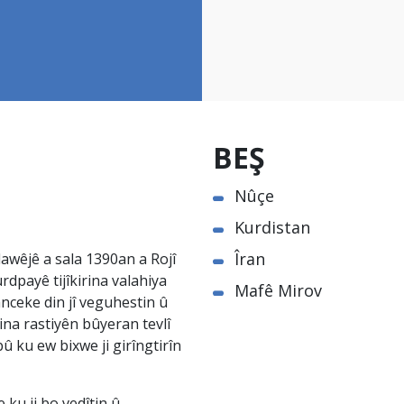
BEŞ
Nûçe
Kurdistan
Îran
awêjê a sala 1390an a Rojî
rdpayê tijîkirina valahiya
Mafê Mirov
nceke din jî veguhestin û
na rastiyên bûyeran tevlî
û ku ew bixwe ji girîngtirîn