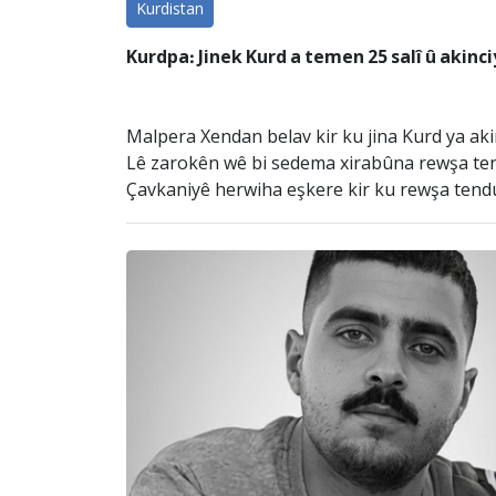
Kurdistan
Kurdpa: Jinek Kurd a temen 25 salî û akinc
Malpera Xendan belav kir ku jina Kurd ya ak
Lê zarokên wê bi sedema xirabûna rewşa ten
Çavkaniyê herwiha eşkere kir ku rewşa tendur