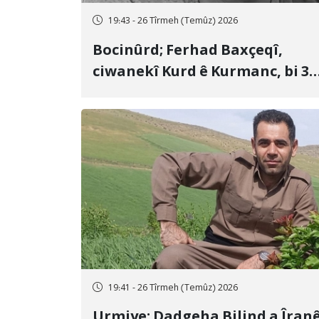
19:43 - 26 Tîrmeh (Temûz) 2026
Bocinûrd; Ferhad Baxçeqî,
ciwanekî Kurd ê Kurmanc, bi 3
sal girtîgeh û 74 qamçîyan hat
cezakirin
19:41 - 26 Tîrmeh (Temûz) 2026
Urmiye; Dadgeha Bilind a Îran