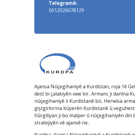
Telegramê:
0012026078129
Ajansa Nûçegihaniyê a Kurdistan, roja 1ê Gel
dest bi çalakiyên xwe kir. Armanc ji danîna Ku
nûçegihaniyê li Kurdistanê bû. Herwisa arma
giştgirkirina bûyerên Kurdistanê û veguhesti
hûrgiliyan ji bo malper û nûçegihaniyên din b
stratejiyên vê ajansê ne.