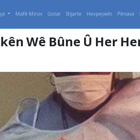
çe
Mafê Mirov
Gotar
Bijarte
Hevpeywîn
Pênase
rokên Wê Bûne Û Her H