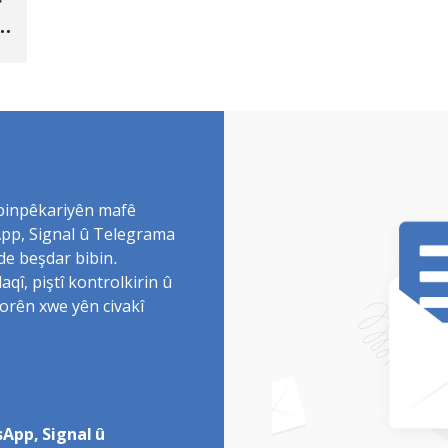
 binpêkariyên mafê
sApp, Signal û Telegrama
de beşdar bibin.
î, piştî kontrolkirin û
torên xwe yên civakî
App, Signal û