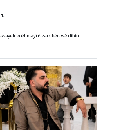
in.
i awayek ecêbmayî 6 zarokên wê dibin.