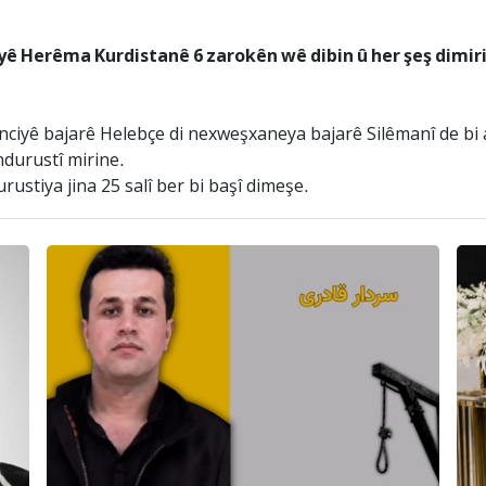
iyê Herêma Kurdistanê 6 zarokên wê dibin û her şeş dimir
inciyê bajarê Helebçe di nexweşxaneya bajarê Silêmanî de b
durustî mirine.
ustiya jina 25 salî ber bi başî dimeşe.