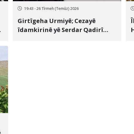
19:43 - 26 Tîrmeh (Temûz) 2026
Girtîgeha Urmiyê; Cezayê
Î
îdamkirinê yê Serdar Qadirî
H
Hate bicîhkirin
e
c
ê