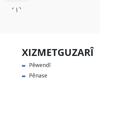
XIZMETGUZARÎ
Pêwendî
Pênase