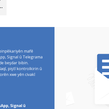
 binpêkariyên mafê
sApp, Signal û Telegrama
de beşdar bibin.
î, piştî kontrolkirin û
torên xwe yên civakî
App, Signal û