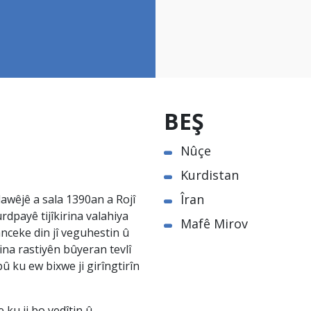
BEŞ
Nûçe
Kurdistan
Îran
awêjê a sala 1390an a Rojî
rdpayê tijîkirina valahiya
Mafê Mirov
nceke din jî veguhestin û
na rastiyên bûyeran tevlî
û ku ew bixwe ji girîngtirîn