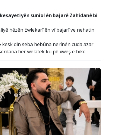
kesayetiyên sunîol ên bajarê Zahîdanê bi
liyê hêzên Ewlekarî ên vî bajarî ve nehatin
ne kesk din seba hebûna nerînên cuda azar
serdana her welatek ku pê xweş e bike.