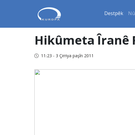
Destpêk
Nû
Hikûmeta Îranê 
11:23 - 3 Çirriya paşîn 2011