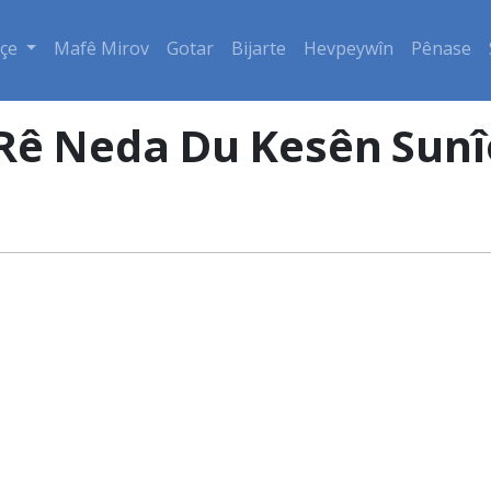
çe
Mafê Mirov
Gotar
Bijarte
Hevpeywîn
Pênase
Rê Neda Du Kesên Sunî