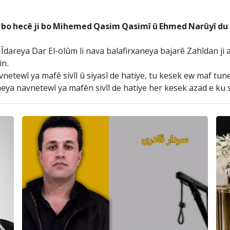
n bo hecê ji bo Mihemed Qasim Qasimî û Ehmed Narûyî du 
dareya Dar El-olûm li nava balafirxaneya bajarê Zahîdan ji a
in.
etewî ya mafê sivîl û siyasî de hatiye, tu kesek ew maf tu
eya navnetewî ya mafên sivîl de hatiye her kesek azad e ku 