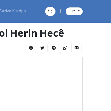
Saziya Kurdpa
|
Kurdî
ol Herin Hecê