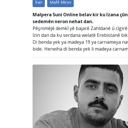
Îran
Mafê Mirov
Malpera Suni Online belav kir ku îzana çû
sedemên neron nehat dan.
Pêşnimêjê demkî yê bajarê Zahîdanê û cîgirê Î
îzin dan da ku serdana welatê Erebistanê bik
Di benda yek ya madeya 19 ya carnameya navn
bide. Herwiha di benda yek li madeya carnam