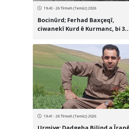
19:43 - 26 Tîrmeh (Temûz) 2026
Bocinûrd; Ferhad Baxçeqî,
ciwanekî Kurd ê Kurmanc, bi 3
sal girtîgeh û 74 qamçîyan hat
cezakirin
19:41 - 26 Tîrmeh (Temûz) 2026
Urmiye; Dadgeha Bilind a Îran