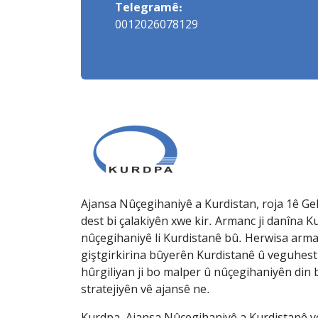
Telegramê:
0012026078129
Ajansa Nûçegihaniyê a Kurdistan, roja 1ê Gel
dest bi çalakiyên xwe kir. Armanc ji danîna Ku
nûçegihaniyê li Kurdistanê bû. Herwisa arma
giştgirkirina bûyerên Kurdistanê û veguhesti
hûrgiliyan ji bo malper û nûçegihaniyên din b
stratejiyên vê ajansê ne.