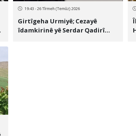
19:43 - 26 Tîrmeh (Temûz) 2026
Girtîgeha Urmiyê; Cezayê
Î
îdamkirinê yê Serdar Qadirî
H
Hate bicîhkirin
e
c
ê