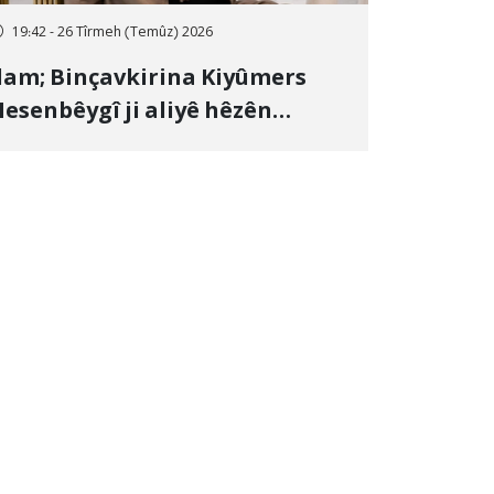
19:42 - 26 Tîrmeh (Temûz) 2026
lam; Binçavkirina Kiyûmers
esenbêygî ji aliyê hêzên
wlehiyê ve û veguhestina wî bo
ihekî nediyar