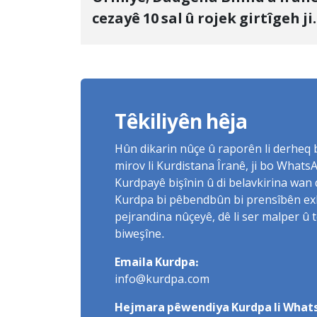
cezayê 10 sal û rojek girtîgeh ji
bo Yûnis Nebîzade piştrast kir
Têkiliyên hêja
Hûn dikarin nûçe û raporên li derheq
mirov li Kurdistana Îranê, ji bo What
Kurdpayê bişînin û di belavkirina wan 
Kurdpa bi pêbendbûn bi prensîbên exlaq
pejrandina nûçeyê, dê li ser malper û 
biweşîne.
Emaila Kurdpa:
info@kurdpa.com
Hejmara pêwendiya Kurdpa li Whats