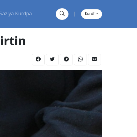
Saziya Kurdpa
|
Kurdî
irtin