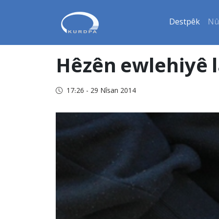
Destpêk
Nû
Hêzên ewlehiyê la
17:26 - 29 Nîsan 2014