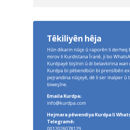
bo Yûnis Nebîzade piştrast kir
Têkiliyên hêja
Hûn dikarin nûçe û raporên li derheq
mirov li Kurdistana Îranê, ji bo What
Kurdpayê bişînin û di belavkirina wan 
Kurdpa bi pêbendbûn bi prensîbên exlaq
pejrandina nûçeyê, dê li ser malper û 
biweşîne.
Emaila Kurdpa:
info@kurdpa.com
Hejmara pêwendiya Kurdpa li Whats
Telegramê:
0012026078129