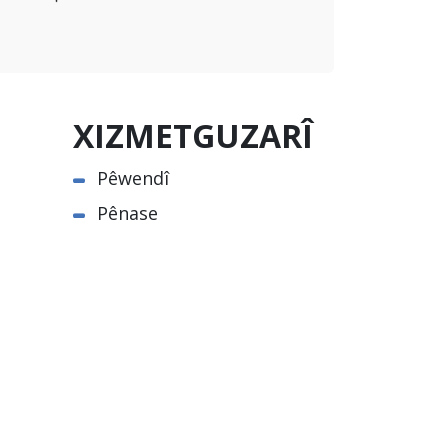
XIZMETGUZARÎ
Pêwendî
Pênase