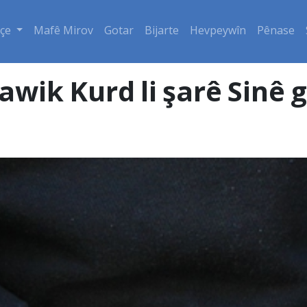
çe
Mafê Mirov
Gotar
Bijarte
Hevpeywîn
Pênase
wik Kurd li şarê Sinê g