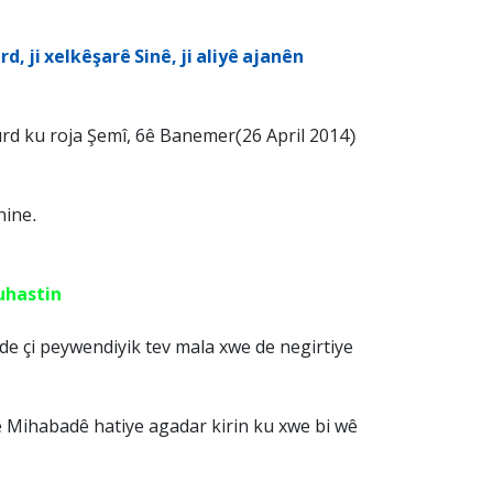
d, ji xelkêşarê Sinê, ji aliyê ajanên
urd ku roja Şemî, 6ê Banemer(26 April 2014)
nine.
guhastin
 de çi peywendiyik tev mala xwe de negirtiye
arê Mihabadê hatiye agadar kirin ku xwe bi wê