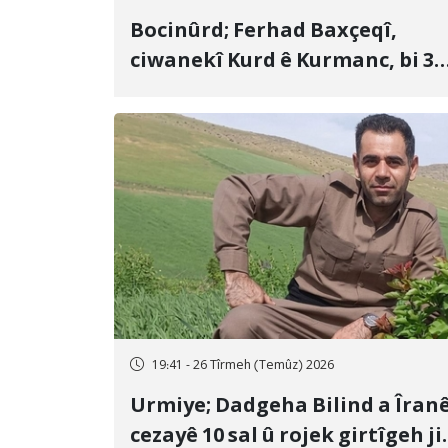
Bocinûrd; Ferhad Baxçeqî,
ciwanekî Kurd ê Kurmanc, bi 3
sal girtîgeh û 74 qamçîyan hat
cezakirin
19:41 - 26 Tîrmeh (Temûz) 2026
Urmiye; Dadgeha Bilind a Îran
cezayê 10 sal û rojek girtîgeh ji