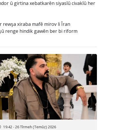
or û girtina xebatkarên siyasîû civakîû her
r rewşa xiraba mafê mirov li Îran
şû renge hindik gawên ber bi riform
19:42 - 26 Tîrmeh (Temûz) 2026