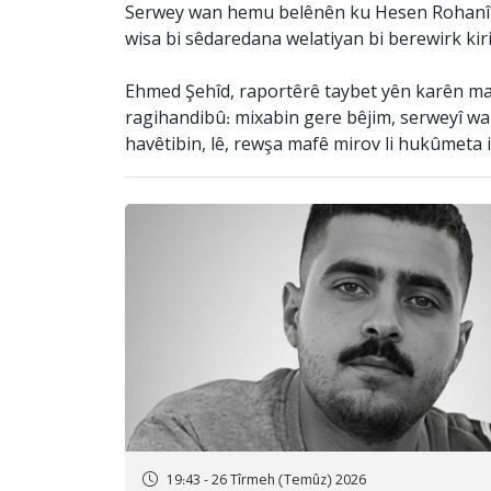
Serwey wan hemu belênên ku Hesen Rohanî ser
wisa bi sêdaredana welatiyan bi berewirk kiri
Ehmed Şehîd, raportêrê taybet yên karên mafê
ragihandibû: mixabin gere bêjim, serweyî w
havêtibin, lê, rewşa mafê mirov li hukûmeta i
19:43 - 26 Tîrmeh (Temûz) 2026