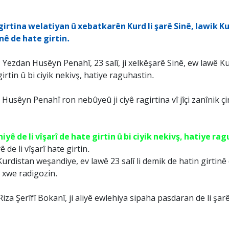
girtina welatiyan û xebatkarên Kurd li şarê Sinê, lawik Kur
ê de hate girtin.
Yezdan Husêyn Penahî, 23 salî, ji xelkêşarê Sinê, ew lawê K
girtin û bi ciyik nekivş, hatiye raguhastin.
sêyn Penahî ron nebûyeû ji ciyê ragirtina vî jîçi zanînik çi
ê de li vîşarî de hate girtin û bi ciyik nekivş, hatiye ra
de li vîşarî hate girtin.
rdistan weşandiye, ev lawê 23 salî li demik de hatin girtinê
ê xwe radigozin.
 Riza Şerîfî Bokanî, ji aliyê ewlehiya sipaha pasdaran de li ş