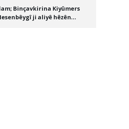
lam; Binçavkirina Kiyûmers
esenbêygî ji aliyê hêzên
wlehiyê ve û veguhestina wî bo
ihekî nediyar