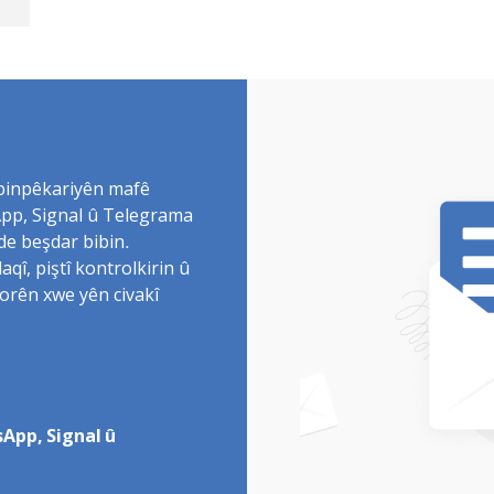
 binpêkariyên mafê
sApp, Signal û Telegrama
de beşdar bibin.
î, piştî kontrolkirin û
torên xwe yên civakî
App, Signal û