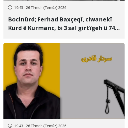
19:43 - 26 Tîrmeh (Temûz) 2026
Bocinûrd; Ferhad Baxçeqî, ciwanekî
Kurd ê Kurmanc, bi 3 sal girtîgeh û 74
qamçîyan hat cezakirin
19:43 - 26 Tîrmeh (Temûz) 2026