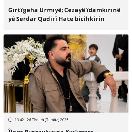
Girtîgeha Urmiyê; Cezayê îdamkirinê
yê Serdar Qadirî Hate bicîhkirin
19:42 - 26 Tîrmeh (Temûz) 2026