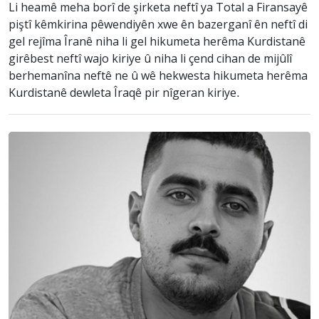
Li heamê meha borî de şirketa neftî ya Total a Firansayê
piştî kêmkirina pêwendiyên xwe ên bazerganî ên neftî di
gel rejîma Îranê niha li gel hikumeta herêma Kurdistanê
girêbest neftî wajo kiriye û niha li çend cihan de mijûlî
berhemanîna neftê ne û wê hekwesta hikumeta herêma
Kurdistanê dewleta Îraqê pir nîgeran kiriye.