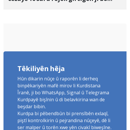
Yûnis Nebîzade piştrast kir
Têkiliyên hêja
Hûn dikarin nûçe û raporên li derheq
binpêkariyên mafê mirov li Kurdistana
Îranê, ji bo WhatsApp, Signal û Telegrama
Kurdpayê bişînin û di belavkirina wan de
beşdar bibin.
Kurdpa bi pêbendbûn bi prensîbên exlaqî,
piştî kontrolkirin û pejrandina nûçeyê, dê li
ser malper û torên xwe yên civakî biweşîne.