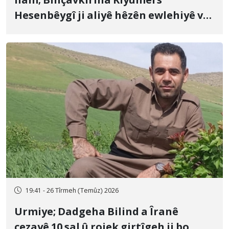
Îlam; Binçavkirina Kiyûmers
Hesenbêygî ji aliyê hêzên ewlehiyê ve
û veguhestina wî bo cihekî nediyar
19:41 - 26 Tîrmeh (Temûz) 2026
Urmiye; Dadgeha Bilind a Îranê
cezayê 10 sal û rojek girtîgeh ji bo