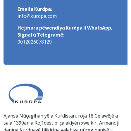
Emaila Kurdpa:
info@kurdpa.com
Hejmara pêwendiya Kurdpa li WhatsApp,
Signal û Telegramê:
0012026078129
Ajansa Nûçegihaniyê a Kurdistan, roja 1ê Gelawêjê a
sala 1390an a Rojî dest bi çalakiyên xwe kir. Armanc ji
danîna Kurdpayê tijîkirina valahiya nûçegihaniyê li