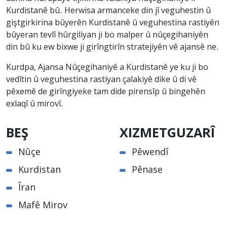
Kurdistanê bû. Herwisa armanceke din jî veguhestin û
giştgirkirina bûyerên Kurdistanê û veguhestina rastiyên
bûyeran tevlî hûrgiliyan ji bo malper û nûçegihaniyên
din bû ku ew bixwe ji girîngtirîn stratejiyên vê ajansê ne.
Kurdpa, Ajansa Nûçegihaniyê a Kurdistanê ye ku ji bo
vedîtin û veguhestina rastiyan çalakiyê dike û di vê
pêxemê de girîngiyeke tam dide pirensîp û bingehên
exlaqî û mirovî.
BEŞ
XIZMETGUZARÎ
Nûçe
Pêwendî
Kurdistan
Pênase
Îran
Mafê Mirov