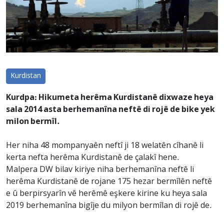
Kurdistan
Kurdpa: Hikumeta herêma Kurdistanê dixwaze heya
sala 2014 asta berhemanîna neftê di rojê de bike yek
milon bermîl.
Her niha 48 mompanyaên neftî ji 18 welatên cîhanê li
kerta nefta herêma Kurdistanê de çalakî hene.
Malpera DW bilav kiriye niha berhemanîna neftê li
herêma Kurdistanê de rojane 175 hezar bermîlên neftê
e û berpirsyarîn vê herêmê eşkere kirine ku heya sala
2019 berhemanîna bigîje du milyon bermîlan di rojê de.