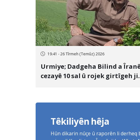
19:41 - 26 Tîrmeh (Temûz) 2026
Urmiye; Dadgeha Bilind a Îran
cezayê 10 sal û rojek girtîgeh ji
bo Yûnis Nebîzade piştrast kir
Têkiliyên hêja
Hûn dikarin nûçe û raporên li derheq