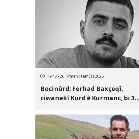
19:43 - 26 Tîrmeh (Temûz) 2026
Bocinûrd; Ferhad Baxçeqî,
ciwanekî Kurd ê Kurmanc, bi 3
sal girtîgeh û 74 qamçîyan hat
cezakirin