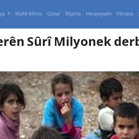
çe
Mafê Mirov
Gotar
Bijarte
Hevpeywîn
Pênase
rên Sûrî Milyonek derb