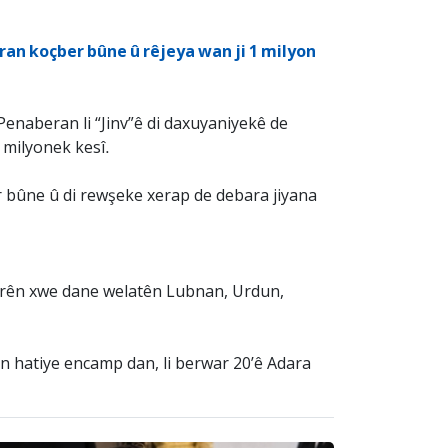
îran koçber bûne û rêjeya wan ji 1 milyon
enaberan li “Jinv”ê di daxuyaniyekê de
e milyonek kesî.
er bûne û di rewşeke xerap de debara jiyana
 berên xwe dane welatên Lubnan, Urdun,
an hatiye encamp dan, li berwar 20’ê Adara