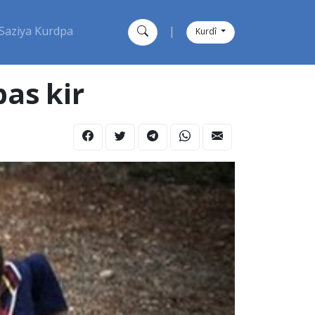
Saziya Kurdpa
|
Kurdî
as kir