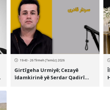
19:43 - 26 Tîrmeh (Temûz) 2026
Girtîgeha Urmiyê; Cezayê
Î
îdamkirinê yê Serdar Qadirî
H
Hate bicîhkirin
e
c