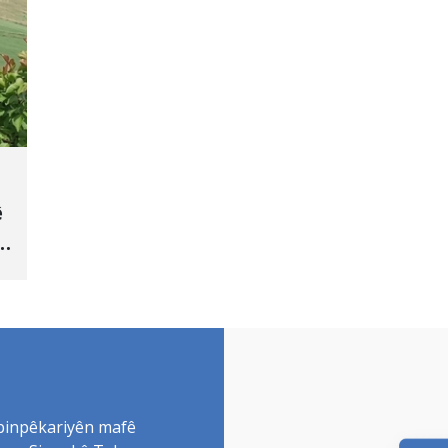
ê
 binpêkariyên mafê