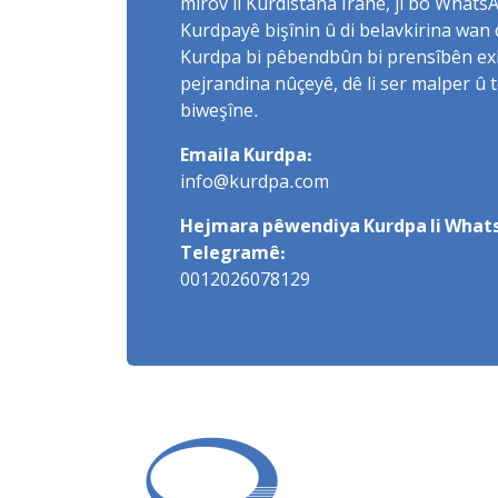
mirov li Kurdistana Îranê, ji bo What
Kurdpayê bişînin û di belavkirina wan 
Kurdpa bi pêbendbûn bi prensîbên exlaq
pejrandina nûçeyê, dê li ser malper û 
biweşîne.
Emaila Kurdpa:
info@kurdpa.com
Hejmara pêwendiya Kurdpa li Whats
Telegramê:
0012026078129