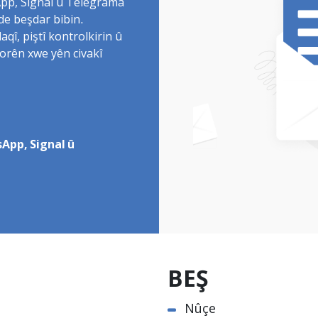
sApp, Signal û Telegrama
de beşdar bibin.
î, piştî kontrolkirin û
torên xwe yên civakî
App, Signal û
BEŞ
Nûçe