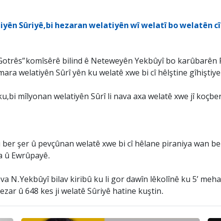
oziyên Sûriyê,bi hezaran welatiyên wî welatî bo welatên c
otrês” komîsêrê bilind ê Neteweyên Yekbûyî bo karûbarên P
mara welatiyên Sûrî yên ku welatê xwe bi cî hêlştine gîhiştiy
u,bi mîlyonan welatiyên Sûrî li nava axa welatê xwe jî koçb
ji ber şer û pevçûnan welatê xwe bi cî hêlane piraniya wan
qa û Ewrûpayê.
ova N.Yekbûyî bilav kiribû ku li gor dawîn lêkolînê ku 5’ meh
ezar û 648 kes ji welatê Sûriyê hatine kuştin.