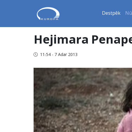
Destpêk
Nû
Hejimara Penape
11:54 - 7 Adar 2013