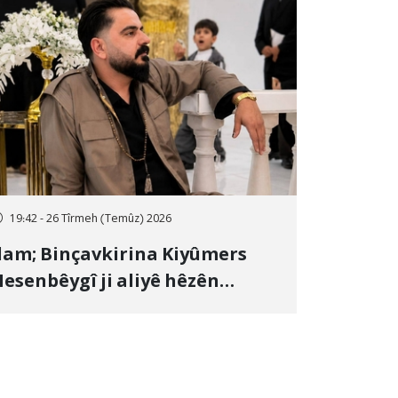
19:42 - 26 Tîrmeh (Temûz) 2026
lam; Binçavkirina Kiyûmers
esenbêygî ji aliyê hêzên
wlehiyê ve û veguhestina wî bo
ihekî nediyar