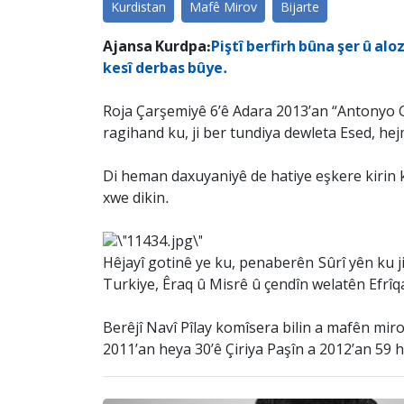
Kurdistan
Mafê Mirov
Bijarte
Ajansa Kurdpa:
Piştî berfirh bûna şer û al
kesî derbas bûye.
Roja Çarşemiyê 6’ê Adara 2013’an “Antonyo G
ragihand ku, ji ber tundiya dewleta Esed, hej
Di heman daxuyaniyê de hatiye eşkere kirin k
xwe dikin.
Hêjayî gotinê ye ku, penaberên Sûrî yên ku 
Turkiye, Êraq û Misrê û çendîn welatên Efrî
Berêjî Navî Pîlay komîsera bilin a mafên mir
2011’an heya 30’ê Çiriya Paşîn a 2012’an 59 h