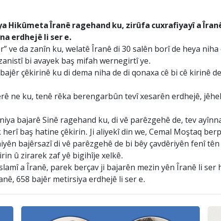
 Hikûmeta Îranê ragehand ku, zirûfa cuxrafiyayî a Îranê 
 erdhejê li ser e.
 ve da zanîn ku, welatê Îranê di 30 salên borî de heya niha 
zanistî bi avayek baş mifah wernegirtî ye.
 bajêr çêkirinê ku di dema niha de di qonaxa cê bi cê kirinê 
 ne ku, tenê rêka berengarbûn tevî xesarên erdhejê, jêhelbi
rvaniya bajarê Sinê ragehand ku, di vê parêzgehê de, tev ayîn
k herî baş hatine çêkirin. Ji aliyekî din we, Cemal Moştaq b
iyên bajêrsazî di vê parêzgehê de bi bêy çavdêriyên fenî tên ç
n û zirarek zaf yê bigihîje xelkê.
mî a Îranê, parek berçav ji bajarên mezin yên Îranê li ser 
nê, 658 bajêr metirsiya erdhejê li ser e.