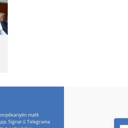
 binpêkariyên mafê
sApp, Signal û Telegrama