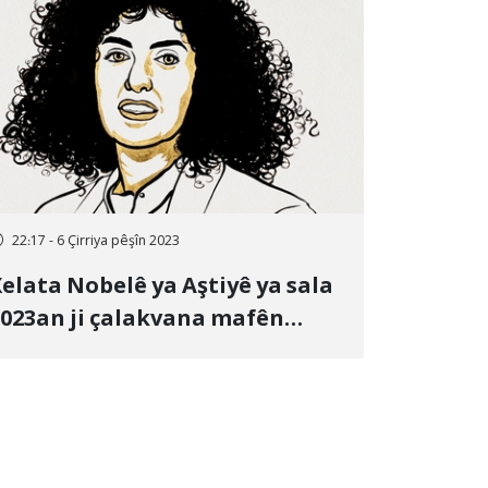
22:17 - 6 Çirriya pêşîn 2023
elata Nobelê ya Aştiyê ya sala
023an ji çalakvana mafên
irovan ya Îranê Nergês
ihemedî re hat dayîn