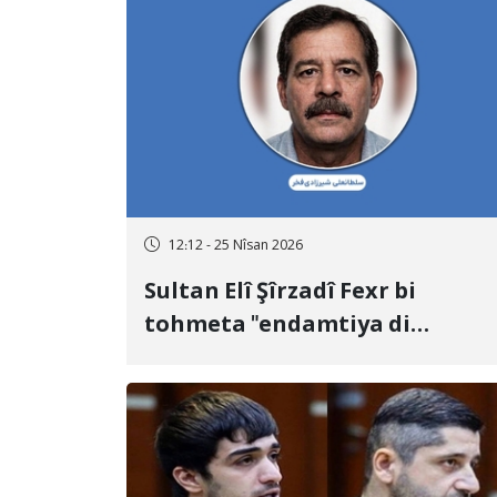
12:12 - 25 Nîsan 2026
Sultan Elî Şîrzadî Fexr bi
tohmeta "endamtiya di
rêxistina Mucahîdên Xeliq" û
"hevkariya bi Îsraîlê re" hat
îdamkirin.