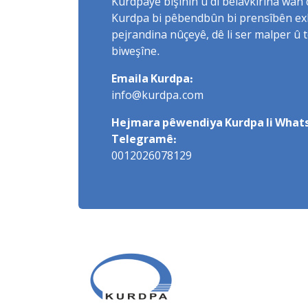
Kurdpayê bişînin û di belavkirina wan 
Kurdpa bi pêbendbûn bi prensîbên exlaq
pejrandina nûçeyê, dê li ser malper û 
biweşîne.
Emaila Kurdpa:
info@kurdpa.com
Hejmara pêwendiya Kurdpa li Whats
Telegramê:
0012026078129