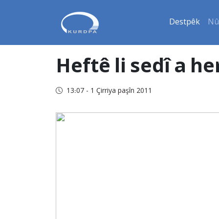
Destpêk
Nû
Heftê li sedî a h
13:07 - 1 Çirriya paşîn 2011