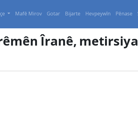
çe
Mafê Mirov
Gotar
Bijarte
Hevpeywîn
Pênase
erêmên Îranê, metirsiya 