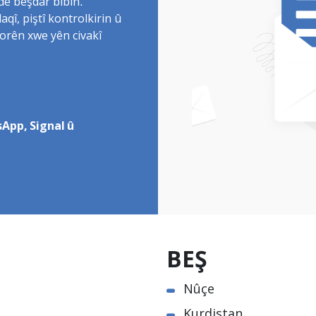
de beşdar bibin.
î, piştî kontrolkirin û
torên xwe yên civakî
App, Signal û
BEŞ
Nûçe
Kurdistan