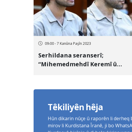
09:00 - 7 Kanûna Paşîn 2023
Serhildana seranserî;
“Mihemedmehdî Keremî û
Mihemed Husêyn” îdam kirin
Têkiliyên hêja
Hûn dikarin nûçe û raporên li derheq
mirov li Kurdistana Îranê, ji bo What