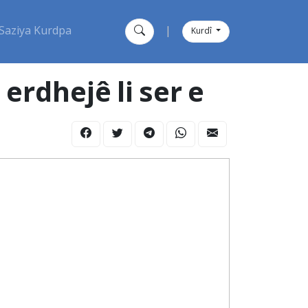
Saziya Kurdpa
|
Kurdî
erdhejê li ser e