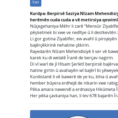
Îran
Kurdpa: Berpirsê Saziya Nîzam Mehendisiya
herêmên cuda cuda a vê metirsiya qewimîna
Nûçegehaniya Mêhr li zarê “Mensûr Ziyabîfer”
pêşketinek bi xwe ve nedîtye û li destkevtên 
Li gor gotina Ziyabîfer, ew avahî û pirojeyên
bajêrçêkirinê nehatine çêkirin.
Rayedarên Nîzam Mehendisiyê li ser vê bawerê
karek ku di welatê Îranê de berçav nagirin.
Di vî warî de jî Hîsam Şerîetî berpirsê bajê
hatine girtin û avahayên wî bajêrî bi şêweye
Kurdistanê li vê bawerê de ye ku, bîna û avah
hember bûyera erdhejê de nikarin xwe rabigiri
Pêka amara nawendî a erdnasiya Hikûmeta Îsla
Her pêka çavkaniya han, li tev 678 bajarên Îra