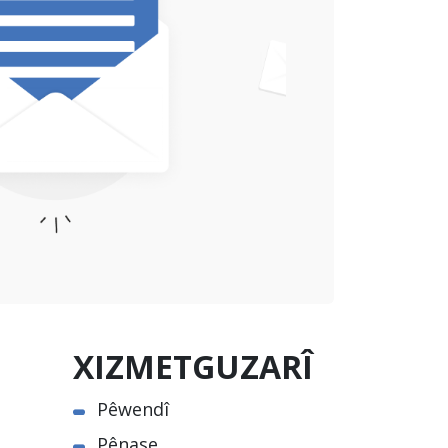
XIZMETGUZARÎ
Pêwendî
Pênase