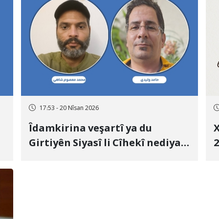
17:53 - 20 Nîsan 2026
Îdamkirina veşartî ya du
X
Girtiyên Siyasî li Cîhekî nediyar
2
Bi tohmeta Muharebe û
m
Sîxuriyê; Mihemed Meisûm Şahî
M
û Hamid Velîdî