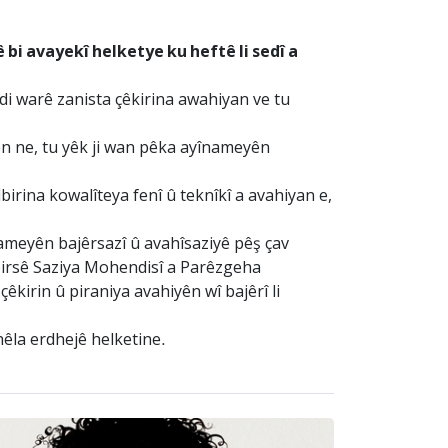
bi avayekî helketye ku heftê li sedî a
di warê zanista çêkirina awahiyan ve tu
den ne, tu yêk ji wan pêka ayînameyên
rina kowalîteya fenî û teknîkî a avahiyan e,
nameyên bajêrsazî û avahîsaziyê pêş çav
erpirsê Saziya Mohendisî a Parêzgeha
êkirin û piraniya avahiyên wî bajêrî li
hêla erdhejê helketine.