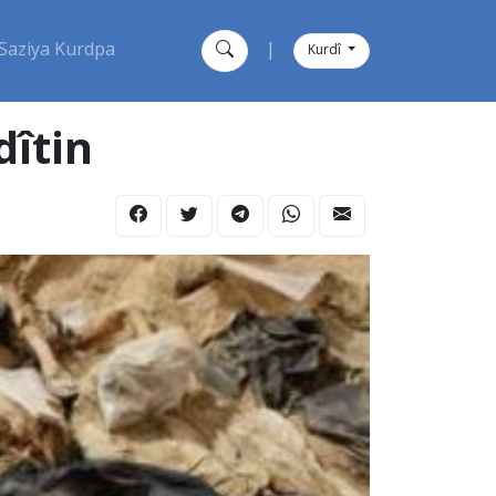
Saziya Kurdpa
|
Kurdî
dîtin