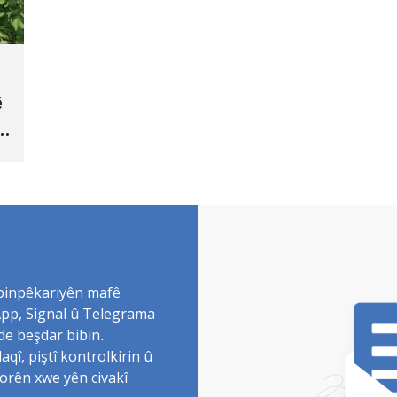
ê
 binpêkariyên mafê
sApp, Signal û Telegrama
de beşdar bibin.
î, piştî kontrolkirin û
torên xwe yên civakî