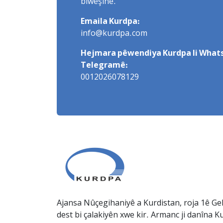
biweşîne.
Emaila Kurdpa:
info@kurdpa.com
Hejmara pêwendiya Kurdpa li Whats
Telegramê:
0012026078129
Ajansa Nûçegihaniyê a Kurdistan, roja 1ê Gel
dest bi çalakiyên xwe kir. Armanc ji danîna Ku