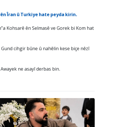
rên Îran û Turkiye hate peyda kirin.
an”a Kohsarê ên Selmasê ve Gorek bi Kom hat
 Gund cihgir bûne û nahêlin kese biçe nêzî
bi Awayek ne asayî derbas bin.