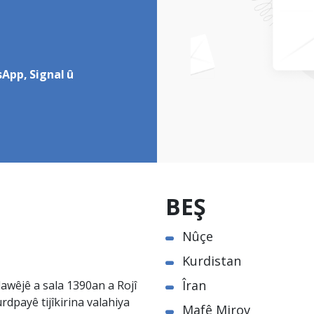
App, Signal û
BEŞ
Nûçe
Kurdistan
Îran
awêjê a sala 1390an a Rojî
rdpayê tijîkirina valahiya
Mafê Mirov