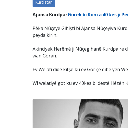
Kurdistan
Ajansa Kurdpa:
Gorek bi Kom a 40 kes ji Pe
Pêka Nûçeyê Gihîştî bi Ajansa Nûçeyiya Kur
peyda kirin.
Akinciyek Herêmê ji Nûçegihanê Kurdpa re dib
wan Goran.
Ev Welatî dide kifşê ku ev Gor çê dibe yên Wel
Wî welatiyê got ku ev 40kes bi destê Hêzên 