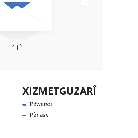
XIZMETGUZARÎ
Pêwendî
Pênase