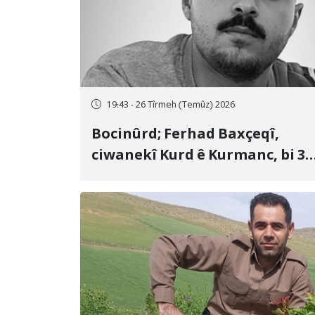
19:43 - 26 Tîrmeh (Temûz) 2026
Bocinûrd; Ferhad Baxçeqî,
ciwanekî Kurd ê Kurmanc, bi 3
sal girtîgeh û 74 qamçîyan hat
cezakirin