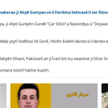
naberan ji Aliyê Guniyan ve li Herêma Selmasê li ser Sîno
dpa, ji Aliyê Guniyên Gundê “Çar Sitûn”a Navendiya û “Deşw
êje piştî Vedîtina Vê Gorê, Hêzên Ewlehî derdora li derdora
atiyên Efxanî, Pakistanî an jî Îranî bin ku xwastine ji Sînor 
Komara Islamî hatine kuştin.