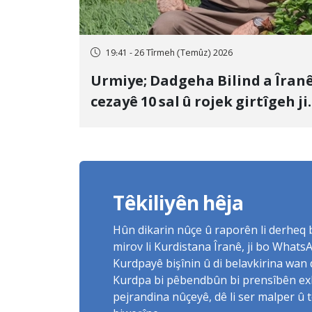
19:41 - 26 Tîrmeh (Temûz) 2026
Urmiye; Dadgeha Bilind a Îran
cezayê 10 sal û rojek girtîgeh ji
bo Yûnis Nebîzade piştrast kir
Têkiliyên hêja
Hûn dikarin nûçe û raporên li derheq
mirov li Kurdistana Îranê, ji bo What
Kurdpayê bişînin û di belavkirina wan 
Kurdpa bi pêbendbûn bi prensîbên exlaq
pejrandina nûçeyê, dê li ser malper û 