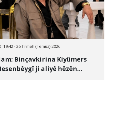
19:42 - 26 Tîrmeh (Temûz) 2026
lam; Binçavkirina Kiyûmers
esenbêygî ji aliyê hêzên
wlehiyê ve û veguhestina wî bo
ihekî nediyar