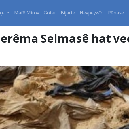
çe
Mafê Mirov
Gotar
Bijarte
Hevpeywîn
Pênase
Herêma Selmasê hat ve