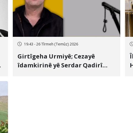
19:43 - 26 Tîrmeh (Temûz) 2026
Girtîgeha Urmiyê; Cezayê
Î
îdamkirinê yê Serdar Qadirî
H
Hate bicîhkirin
e
c