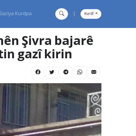
Saziya Kurdpa
|
Kurdî
inên Şivra bajarê
in gazî kirin