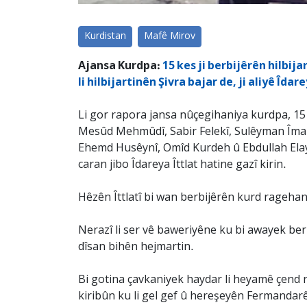
Kurdistan
Mafê Mirov
Ajansa Kurdpa:
15 kes ji berbijêrên hilbi
li hilbijartinên Şivra bajar de, ji aliyê Îdar
Li gor rapora jansa nûçegihaniya kurdpa, 15 k
Mesûd Mehmûdî, Sabir Felekî, Sulêyman Îmam
Ehemd Husêynî, Omîd Kurdeh û Ebdullah Elayî
caran jibo Îdareya Îttlat hatine gazî kirin.
Hêzên Îttlatî bi wan berbijêrên kurd ragehan
Nerazî li ser vê baweriyêne ku bi awayek ber
dîsan bihên hejmartin.
Bi gotina çavkaniyek haydar li heyamê çend r
kiribûn ku li gel gef û hereşeyên Fermandar