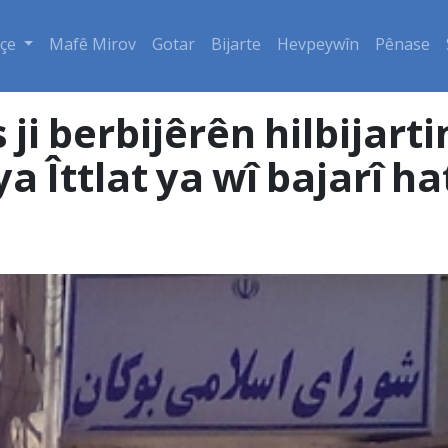
çe
Mafê Mirov
Gotar
Bijarte
Hevpeywîn
Pênase
 ji berbijêrên hilbijart
 Îttlat ya wî bajarî hat