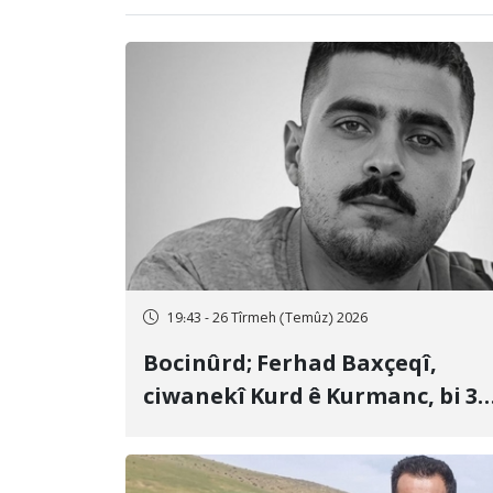
19:43 - 26 Tîrmeh (Temûz) 2026
Bocinûrd; Ferhad Baxçeqî,
ciwanekî Kurd ê Kurmanc, bi 3
sal girtîgeh û 74 qamçîyan hat
cezakirin