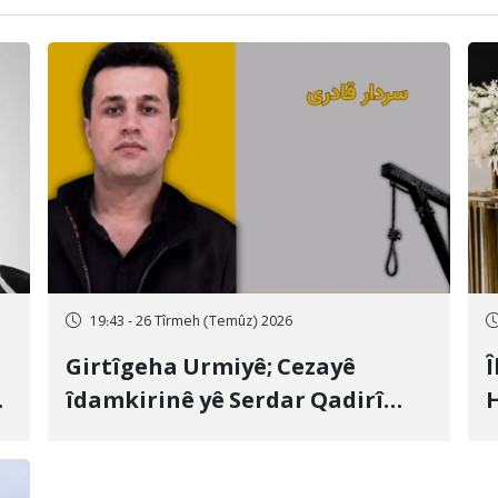
19:43 - 26 Tîrmeh (Temûz) 2026
Girtîgeha Urmiyê; Cezayê
Î
îdamkirinê yê Serdar Qadirî
H
Hate bicîhkirin
e
c