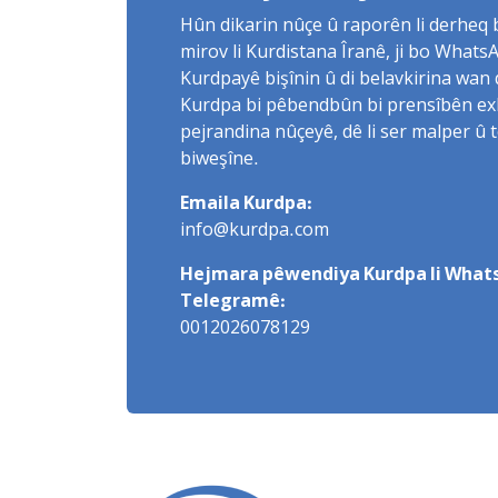
Hûn dikarin nûçe û raporên li derheq
mirov li Kurdistana Îranê, ji bo What
Kurdpayê bişînin û di belavkirina wan 
Kurdpa bi pêbendbûn bi prensîbên exlaq
pejrandina nûçeyê, dê li ser malper û 
biweşîne.
Emaila Kurdpa:
info@kurdpa.com
Hejmara pêwendiya Kurdpa li Whats
Telegramê:
0012026078129