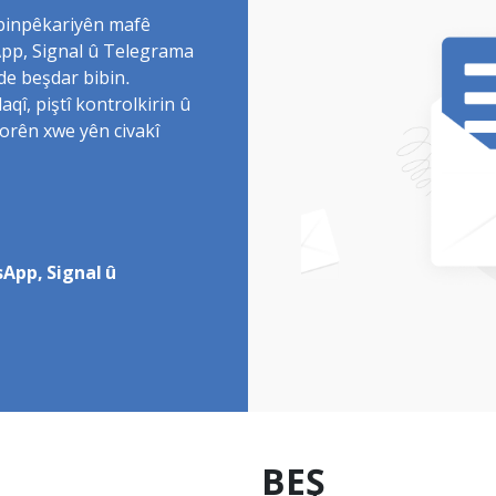
 binpêkariyên mafê
sApp, Signal û Telegrama
de beşdar bibin.
î, piştî kontrolkirin û
torên xwe yên civakî
App, Signal û
BEŞ