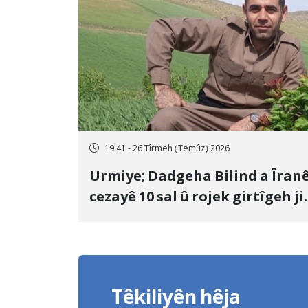
19:41 - 26 Tîrmeh (Temûz) 2026
Urmiye; Dadgeha Bilind a Îran
cezayê 10 sal û rojek girtîgeh ji
bo Yûnis Nebîzade piştrast kir
Têkiliyên hêja