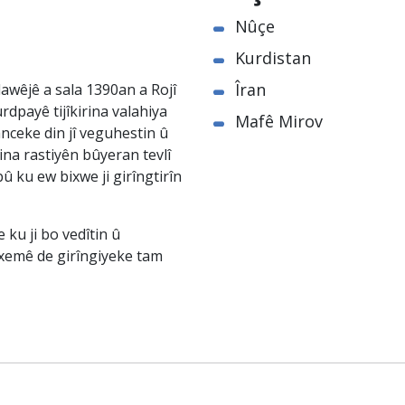
Nûçe
Kurdistan
Îran
awêjê a sala 1390an a Rojî
rdpayê tijîkirina valahiya
Mafê Mirov
nceke din jî veguhestin û
na rastiyên bûyeran tevlî
û ku ew bixwe ji girîngtirîn
ku ji bo vedîtin û
êxemê de girîngiyeke tam