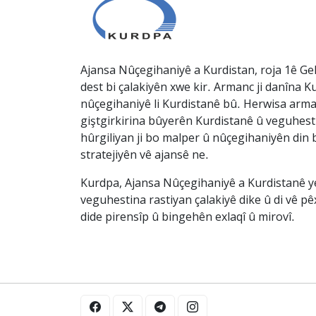
Ajansa Nûçegihaniyê a Kurdistan, roja 1ê Gel
dest bi çalakiyên xwe kir. Armanc ji danîna Ku
nûçegihaniyê li Kurdistanê bû. Herwisa arma
giştgirkirina bûyerên Kurdistanê û veguhesti
hûrgiliyan ji bo malper û nûçegihaniyên din b
stratejiyên vê ajansê ne.
Kurdpa, Ajansa Nûçegihaniyê a Kurdistanê ye 
veguhestina rastiyan çalakiyê dike û di vê p
dide pirensîp û bingehên exlaqî û mirovî.