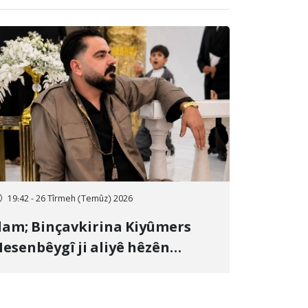
19:42 - 26 Tîrmeh (Temûz) 2026
lam; Binçavkirina Kiyûmers
esenbêygî ji aliyê hêzên
wlehiyê ve û veguhestina wî bo
ihekî nediyar