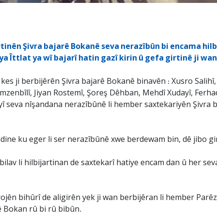
jartinên Şivra bajarê Bokanê seva nerazîbûn bi encama hi
eya Îttlat ya wî bajarî hatin gazî kirin û gefa girtinê ji wa
es ji berbijêrên Şivra bajarê Bokanê binavên : Xusro Salihî,
zenbîlî, Jiyan Rostemî, Şoreş Dêhban, Mehdî Xudayî, Ferha
 seva nîşandana nerazîbûnê li hember saxtekariyên Şivra baj
dine ku eger li ser nerazîbûnê xwe berdewam bin, dê jibo gi
bilav li hilbijartinan de saxtekarî hatiye encam dan û her s
ojên bihûrî de aligirên yek ji wan berbijêran li hember Par
ê Bokan rû bi rû bibûn.