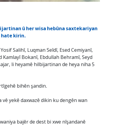
lbijartinan û her wisa hebûna saxtekariyan
n hate kirin.
 Yosif Salihî, Luqman Seîdî, Esed Cemiyanî,
d Kamlayî Bokanî, Ebdullah Behramî, Seyd
ar, li heyamê hilbijartinan de heya niha 5
rtîgehê bihên şandin.
eva vê yekê daxwazê dikin ku dengên wan
êzwaniya bajêr de dest bi xwe nîşandanê