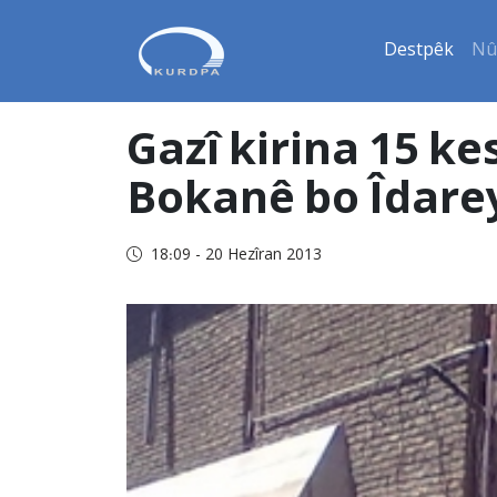
Destpêk
Nû
Gazî kirina 15 kes
Bokanê bo Îdareya
18:09 - 20 Hezîran 2013