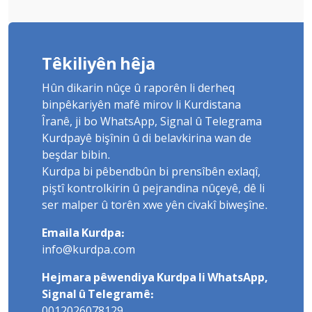
Têkiliyên hêja
Hûn dikarin nûçe û raporên li derheq
binpêkariyên mafê mirov li Kurdistana
Îranê, ji bo WhatsApp, Signal û Telegrama
Kurdpayê bişînin û di belavkirina wan de
beşdar bibin.
Kurdpa bi pêbendbûn bi prensîbên exlaqî,
piştî kontrolkirin û pejrandina nûçeyê, dê li
ser malper û torên xwe yên civakî biweşîne.
Emaila Kurdpa:
info@kurdpa.com
Hejmara pêwendiya Kurdpa li WhatsApp,
Signal û Telegramê:
0012026078129