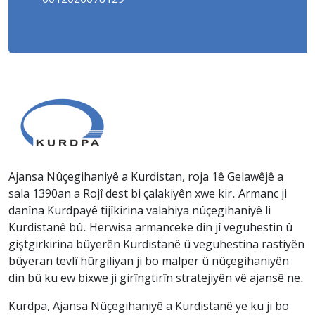
Ajansa Nûçegihaniyê a Kurdistan, roja 1ê Gelawêjê a
sala 1390an a Rojî dest bi çalakiyên xwe kir. Armanc ji
danîna Kurdpayê tijîkirina valahiya nûçegihaniyê li
Kurdistanê bû. Herwisa armanceke din jî veguhestin û
giştgirkirina bûyerên Kurdistanê û veguhestina rastiyên
bûyeran tevlî hûrgiliyan ji bo malper û nûçegihaniyên
din bû ku ew bixwe ji girîngtirîn stratejiyên vê ajansê ne.
Kurdpa, Ajansa Nûçegihaniyê a Kurdistanê ye ku ji bo