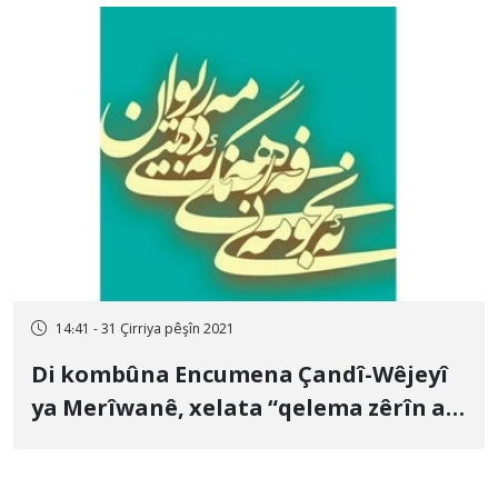
14:41 - 31 Çirriya pêşîn 2021
Di kombûna Encumena Çandî-Wêjeyî
ya Merîwanê, xelata “qelema zêrîn a
Qan`i” hate diyarîkirin