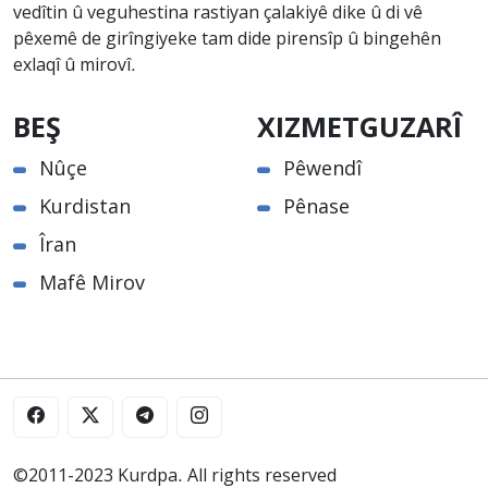
vedîtin û veguhestina rastiyan çalakiyê dike û di vê
pêxemê de girîngiyeke tam dide pirensîp û bingehên
exlaqî û mirovî.
BEŞ
XIZMETGUZARÎ
Nûçe
Pêwendî
Kurdistan
Pênase
Îran
Mafê Mirov
©2011-2023 Kurdpa. All rights reserved