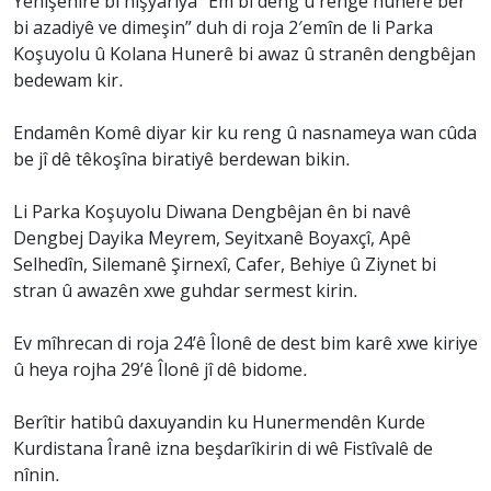
Yenîşehîre bi hişyariya “Em bi deng û rengê hunerê ber
bi azadiyê ve dimeşin” duh di roja 2′emîn de li Parka
Koşuyolu û Kolana Hunerê bi awaz û stranên dengbêjan
bedewam kir.
Endamên Komê diyar kir ku reng û nasnameya wan cûda
be jî dê têkoşîna biratiyê berdewan bikin.
Li Parka Koşuyolu Diwana Dengbêjan ên bi navê
Dengbej Dayika Meyrem, Seyitxanê Boyaxçî, Apê
Selhedîn, Silemanê Şirnexî, Cafer, Behiye û Ziynet bi
stran û awazên xwe guhdar sermest kirin.
Ev mîhrecan di roja 24’ê Îlonê de dest bim karê xwe kiriye
û heya rojha 29’ê Îlonê jî dê bidome.
Berîtir hatibû daxuyandin ku Hunermendên Kurde
Kurdistana Îranê izna beşdarîkirin di wê Fistîvalê de
nînin.