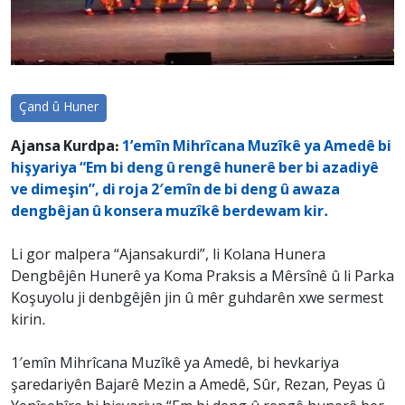
Çand û Huner
Ajansa Kurdpa:
1’emîn Mihrîcana Muzîkê ya Amedê bi
hişyariya “Em bi deng û rengê hunerê ber bi azadiyê
ve dimeşin”, di roja 2′emîn de bi deng û awaza
dengbêjan û konsera muzîkê berdewam kir.
Li gor malpera “Ajansakurdi”, li Kolana Hunera
Dengbêjên Hunerê ya Koma Praksis a Mêrsînê û li Parka
Koşuyolu ji denbgêjên jin û mêr guhdarên xwe sermest
kirin.
1′emîn Mihrîcana Muzîkê ya Amedê, bi hevkariya
şaredariyên Bajarê Mezin a Amedê, Sûr, Rezan, Peyas û