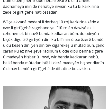
bûm û demjmêr 6 sibê heta 6 êvarê û di ti ciheke
dadnameya min de nehatiye nivîsîn ku tu bi karkirina
zêde bi girtîgehê hatî cezadan.
Wî çalakvanê medenî li derheq 10 roj karkirina zêde a
xwe li girtîgehê ragehandiye: “10 rojên dawiyê ez li
cehenemek bi navê benda kedkaran bûm, du odeyên
biçûk digel 30 girtiyên din, ku bilî min û parêzerê bendê
û du kesên din, yên din tev cigarekêş û mûtad bûn, çend
caran ku ez nîvê şevê radibûm û ode dibû bêhna cigare
û madeyên hişber û…hwd, wir benda kedkaran nebû,
belkî benda mûtadan bû! Li derê madeyên hişber dianîn
û di nav bendên girtîgehê de dihatine belavkirin.