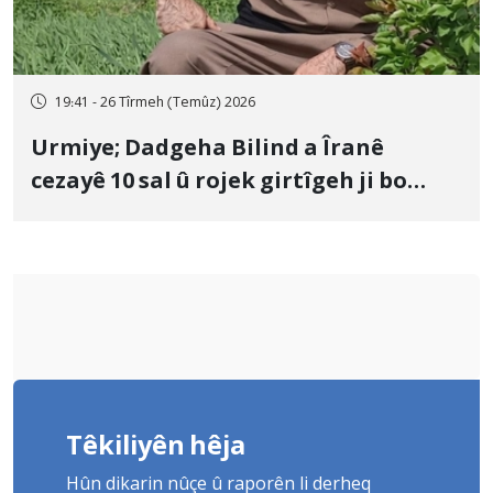
19:41 - 26 Tîrmeh (Temûz) 2026
Urmiye; Dadgeha Bilind a Îranê
cezayê 10 sal û rojek girtîgeh ji bo
Yûnis Nebîzade piştrast kir
Têkiliyên hêja
Hûn dikarin nûçe û raporên li derheq