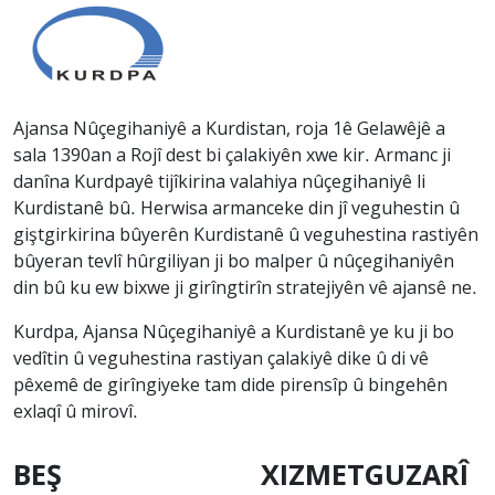
Ajansa Nûçegihaniyê a Kurdistan, roja 1ê Gelawêjê a
sala 1390an a Rojî dest bi çalakiyên xwe kir. Armanc ji
danîna Kurdpayê tijîkirina valahiya nûçegihaniyê li
Kurdistanê bû. Herwisa armanceke din jî veguhestin û
giştgirkirina bûyerên Kurdistanê û veguhestina rastiyên
bûyeran tevlî hûrgiliyan ji bo malper û nûçegihaniyên
din bû ku ew bixwe ji girîngtirîn stratejiyên vê ajansê ne.
Kurdpa, Ajansa Nûçegihaniyê a Kurdistanê ye ku ji bo
vedîtin û veguhestina rastiyan çalakiyê dike û di vê
pêxemê de girîngiyeke tam dide pirensîp û bingehên
exlaqî û mirovî.
BEŞ
XIZMETGUZARÎ