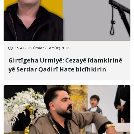
19:43 - 26 Tîrmeh (Temûz) 2026
Girtîgeha Urmiyê; Cezayê îdamkirinê
yê Serdar Qadirî Hate bicîhkirin