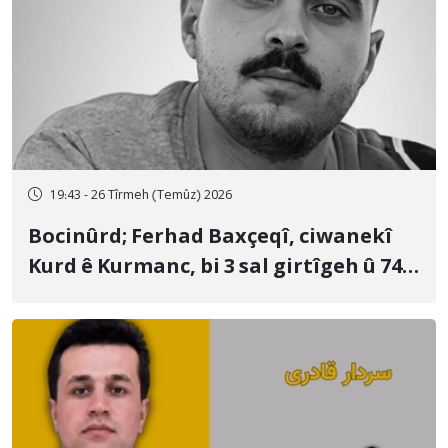
19:43 - 26 Tîrmeh (Temûz) 2026
Bocinûrd; Ferhad Baxçeqî, ciwanekî
Kurd ê Kurmanc, bi 3 sal girtîgeh û 74
qamçîyan hat cezakirin