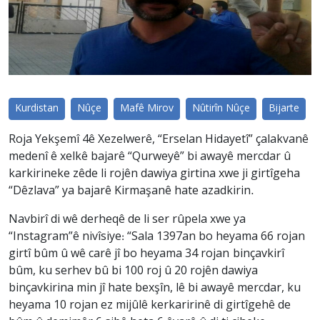
Kurdistan
Nûçe
Mafê Mirov
Nûtirîn Nûçe
Bijarte
Roja Yekşemî 4ê Xezelwerê, “Erselan Hidayetî” çalakvanê
medenî ê xelkê bajarê “Qurweyê” bi awayê mercdar û
karkirineke zêde li rojên dawiya girtina xwe ji girtîgeha
“Dêzlava” ya bajarê Kirmaşanê hate azadkirin.
Navbirî di wê derheqê de li ser rûpela xwe ya
“Instagram”ê nivîsiye: “Sala 1397an bo heyama 66 rojan
girtî bûm û wê carê jî bo heyama 34 rojan binçavkirî
bûm, ku serhev bû bi 100 roj û 20 rojên dawiya
binçavkirina min jî hate bexşîn, lê bi awayê mercdar, ku
heyama 10 rojan ez mijûlê kerkaririnê di girtîgehê de