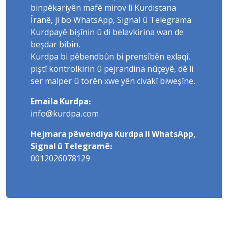
binpêkariyên mafê mirov li Kurdistana
Îranê, ji bo WhatsApp, Signal û Telegrama
Kurdpayê bişînin û di belavkirina wan de
beşdar bibin.
Kurdpa bi pêbendbûn bi prensîbên exlaqî,
piştî kontrolkirin û pejrandina nûçeyê, dê li
ser malper û torên xwe yên civakî biweşîne.
Emaila Kurdpa:
info@kurdpa.com
Hejmara pêwendiya Kurdpa li WhatsApp,
Signal û Telegramê:
0012026078129