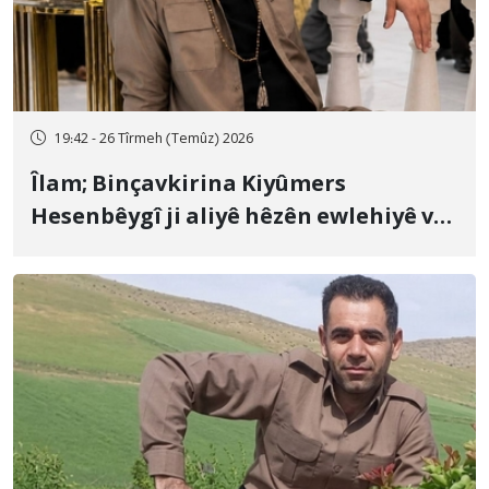
19:42 - 26 Tîrmeh (Temûz) 2026
Îlam; Binçavkirina Kiyûmers
Hesenbêygî ji aliyê hêzên ewlehiyê ve
û veguhestina wî bo cihekî nediyar