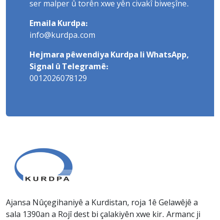
ser malper û torên xwe yên civakî biweşîne.
Emaila Kurdpa:
info@kurdpa.com
Hejmara pêwendiya Kurdpa li WhatsApp,
Signal û Telegramê:
0012026078129
Ajansa Nûçegihaniyê a Kurdistan, roja 1ê Gelawêjê a
sala 1390an a Rojî dest bi çalakiyên xwe kir. Armanc ji