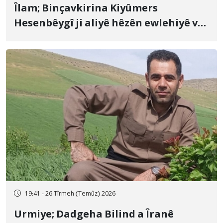
Îlam; Binçavkirina Kiyûmers
Hesenbêygî ji aliyê hêzên ewlehiyê ve
û veguhestina wî bo cihekî nediyar
19:41 - 26 Tîrmeh (Temûz) 2026
Urmiye; Dadgeha Bilind a Îranê