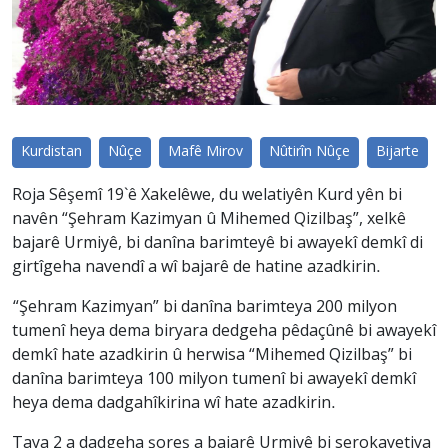
Kurdistan
Nûçe
Mafê Mirov
Nûtirîn Nûçe
Bijarte
Roja Sêşemî 19`ê Xakelêwe, du welatiyên Kurd yên bi
navên “Şehram Kazimyan û Mihemed Qizilbaş”, xelkê
bajarê Urmiyê, bi danîna barimteyê bi awayekî demkî di
girtîgeha navendî a wî bajarê de hatine azadkirin.
“Şehram Kazimyan” bi danîna barimteya 200 milyon
tumenî heya dema biryara dedgeha pêdaçûnê bi awayekî
demkî hate azadkirin û herwisa “Mihemed Qizilbaş” bi
danîna barimteya 100 milyon tumenî bi awayekî demkî
heya dema dadgahîkirina wî hate azadkirin.
Taya 2 a dadgeha şoreş a bajarê Urmiyê bi serokayetiya