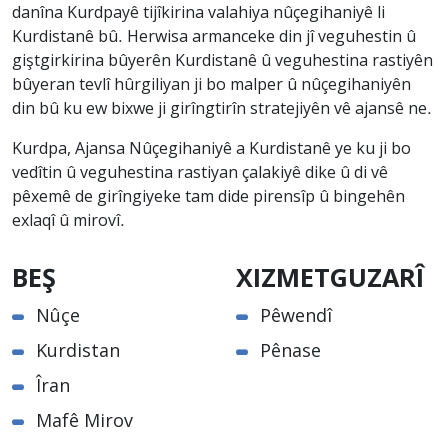
danîna Kurdpayê tijîkirina valahiya nûçegihaniyê li
Kurdistanê bû. Herwisa armanceke din jî veguhestin û
giştgirkirina bûyerên Kurdistanê û veguhestina rastiyên
bûyeran tevlî hûrgiliyan ji bo malper û nûçegihaniyên
din bû ku ew bixwe ji girîngtirîn stratejiyên vê ajansê ne.
Kurdpa, Ajansa Nûçegihaniyê a Kurdistanê ye ku ji bo
vedîtin û veguhestina rastiyan çalakiyê dike û di vê
pêxemê de girîngiyeke tam dide pirensîp û bingehên
exlaqî û mirovî.
BEŞ
XIZMETGUZARÎ
Nûçe
Pêwendî
Kurdistan
Pênase
Îran
Mafê Mirov