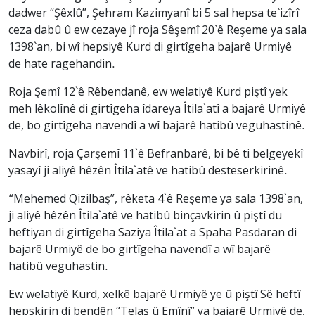
dadwer “Şêxlû”, Şehram Kazimyanî bi 5 sal hepsa te`izîrî
ceza dabû û ew cezaye jî roja Sêşemî 20`ê Reşeme ya sala
1398`an, bi wî hepsiyê Kurd di girtîgeha bajarê Urmiyê
de hate ragehandin.
Roja Şemî 12`ê Rêbendanê, ew welatiyê Kurd piştî yek
meh lêkolînê di girtîgeha îdareya Îtila`atî a bajarê Urmiyê
de, bo girtîgeha navendî a wî bajarê hatibû veguhastinê.
Navbirî, roja Çarşemî 11`ê Befranbarê, bi bê ti belgeyekî
yasayî ji aliyê hêzên Îtila`atê ve hatibû desteserkirinê.
“Mehemed Qizilbaş”, rêketa 4`ê Reşeme ya sala 1398`an,
ji aliyê hêzên Îtila`atê ve hatibû binçavkirin û piştî du
heftiyan di girtîgeha Saziya Îtila`at a Spaha Pasdaran di
bajarê Urmiyê de bo girtîgeha navendî a wî bajarê
hatibû veguhastin.
Ew welatiyê Kurd, xelkê bajarê Urmiyê ye û piştî Sê heftî
hepskirin di bendên “Telaş û Emînî” ya bajarê Urmiyê de,