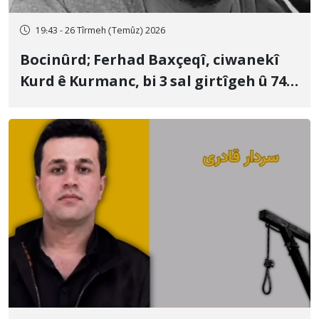
19:43 - 26 Tîrmeh (Temûz) 2026
Bocinûrd; Ferhad Baxçeqî, ciwanekî
Kurd ê Kurmanc, bi 3 sal girtîgeh û 74
qamçîyan hat cezakirin