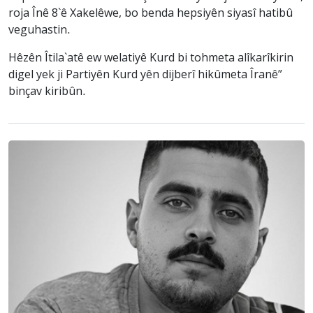
roja Înê 8`ê Xakelêwe, bo benda hepsiyên siyasî hatibû
veguhastin.
Hêzên Îtila`atê ew welatiyê Kurd bi tohmeta alîkarîkirin
digel yek ji Partiyên Kurd yên dijberî hikûmeta Îranê”
binçav kiribûn.