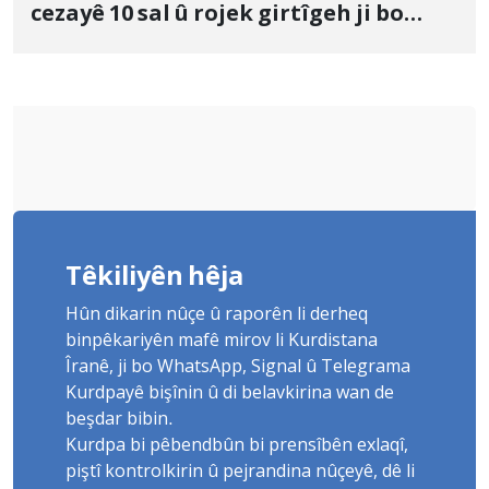
cezayê 10 sal û rojek girtîgeh ji bo
Yûnis Nebîzade piştrast kir
Têkiliyên hêja
Hûn dikarin nûçe û raporên li derheq
binpêkariyên mafê mirov li Kurdistana
Îranê, ji bo WhatsApp, Signal û Telegrama
Kurdpayê bişînin û di belavkirina wan de
beşdar bibin.
Kurdpa bi pêbendbûn bi prensîbên exlaqî,
piştî kontrolkirin û pejrandina nûçeyê, dê li