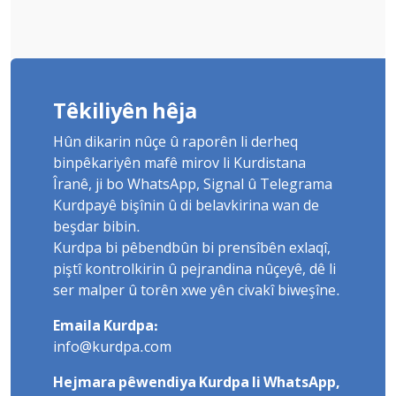
Têkiliyên hêja
Hûn dikarin nûçe û raporên li derheq
binpêkariyên mafê mirov li Kurdistana
Îranê, ji bo WhatsApp, Signal û Telegrama
Kurdpayê bişînin û di belavkirina wan de
beşdar bibin.
Kurdpa bi pêbendbûn bi prensîbên exlaqî,
piştî kontrolkirin û pejrandina nûçeyê, dê li
ser malper û torên xwe yên civakî biweşîne.
Emaila Kurdpa:
info@kurdpa.com
Hejmara pêwendiya Kurdpa li WhatsApp,