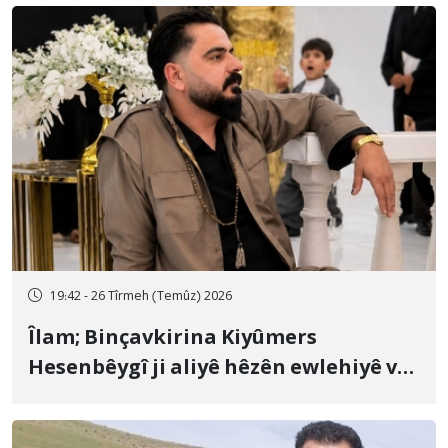
19:42 - 26 Tîrmeh (Temûz) 2026
Îlam; Binçavkirina Kiyûmers
Hesenbêygî ji aliyê hêzên ewlehiyê ve
û veguhestina wî bo cihekî nediyar