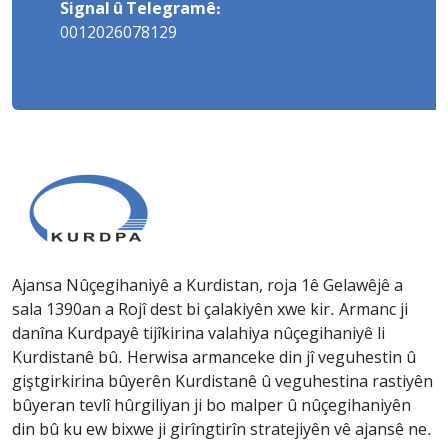
Signal û Telegramê:
0012026078129
Ajansa Nûçegihaniyê a Kurdistan, roja 1ê Gelawêjê a
sala 1390an a Rojî dest bi çalakiyên xwe kir. Armanc ji
danîna Kurdpayê tijîkirina valahiya nûçegihaniyê li
Kurdistanê bû. Herwisa armanceke din jî veguhestin û
giştgirkirina bûyerên Kurdistanê û veguhestina rastiyên
bûyeran tevlî hûrgiliyan ji bo malper û nûçegihaniyên
din bû ku ew bixwe ji girîngtirîn stratejiyên vê ajansê ne.