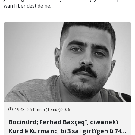
wan li ber dest de ne.
19:43 - 26 Tîrmeh (Temûz) 2026
Bocinûrd; Ferhad Baxçeqî, ciwanekî
Kurd ê Kurmanc, bi 3 sal girtîgeh û 74