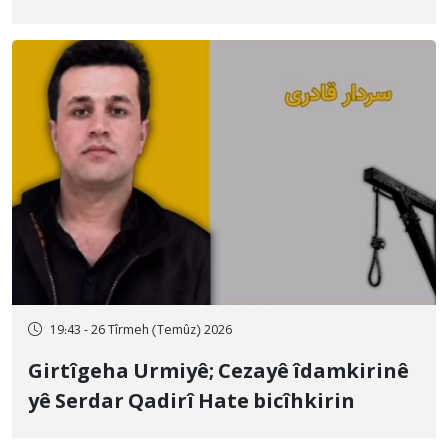
qamçîyan hat cezakirin
19:43 - 26 Tîrmeh (Temûz) 2026
Girtîgeha Urmiyê; Cezayê îdamkirinê
yê Serdar Qadirî Hate bicîhkirin