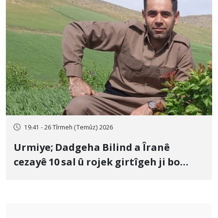
19:41 - 26 Tîrmeh (Temûz) 2026
Urmiye; Dadgeha Bilind a Îranê
cezayê 10 sal û rojek girtîgeh ji bo
Yûnis Nebîzade piştrast kir