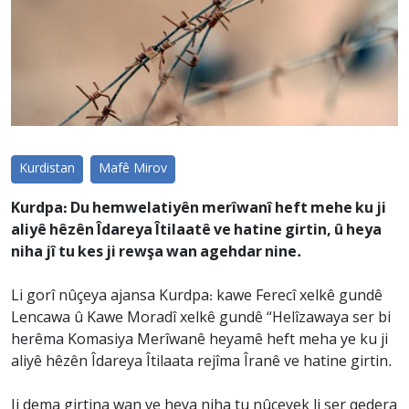
Kurdistan
Mafê Mirov
Kurdpa: Du hemwelatiyên merîwanî heft mehe ku ji
aliyê hêzên Îdareya Îtilaatê ve hatine girtin, û heya
niha jî tu kes ji rewşa wan agehdar nine.
Li gorî nûçeya ajansa Kurdpa: kawe Ferecî xelkê gundê
Lencawa û Kawe Moradî xelkê gundê “Helîzawaya ser bi
herêma Komasiya Merîwanê heyamê heft meha ye ku ji
aliyê hêzên Îdareya Îtilaata rejîma Îranê ve hatine girtin.
Ji dema girtina wan ve heya niha tu nûçeyek li ser qedera