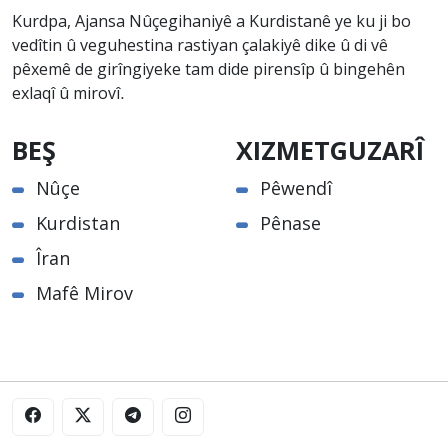
Kurdpa, Ajansa Nûçegihaniyê a Kurdistanê ye ku ji bo
vedîtin û veguhestina rastiyan çalakiyê dike û di vê
pêxemê de girîngiyeke tam dide pirensîp û bingehên
exlaqî û mirovî.
BEŞ
XIZMETGUZARÎ
Nûçe
Pêwendî
Kurdistan
Pênase
Îran
Mafê Mirov