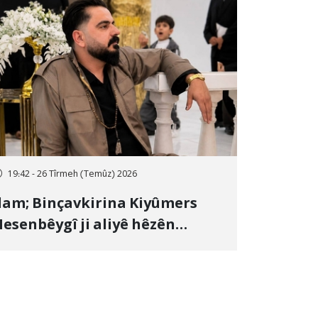
19:42 - 26 Tîrmeh (Temûz) 2026
lam; Binçavkirina Kiyûmers
esenbêygî ji aliyê hêzên
wlehiyê ve û veguhestina wî bo
ihekî nediyar