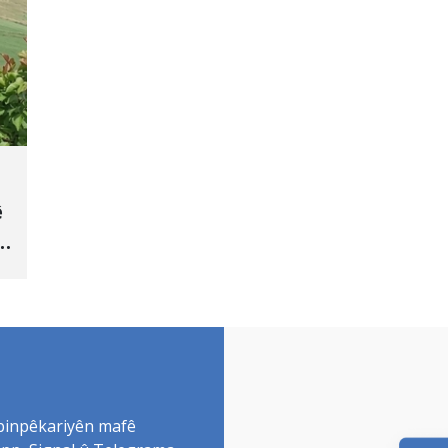
ê
 binpêkariyên mafê