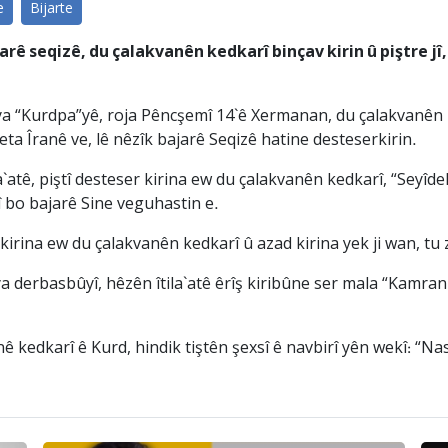
e
Bijarte
jarê seqizê, du çalakvanên kedkarî binçav kirin û piştre j
ya “Kurdpa”yê, roja Pêncşemî 14`ê Xermanan, du çalakvanên
meta Îranê ve, lê nêzîk bajarê Seqizê hatine desteserkirin.
`atê, piştî desteser kirina ew du çalakvanên kedkarî, “Seyîde
 bo bajarê Sine veguhastin e.
rina ew du çalakvanên kedkarî û azad kirina yek ji wan, tu z
ya derbasbûyî, hêzên îtila`atê êrîş kiribûne ser mala “Kamra
anê kedkarî ê Kurd, hindik tiştên şexsî ê navbirî yên wekî: “