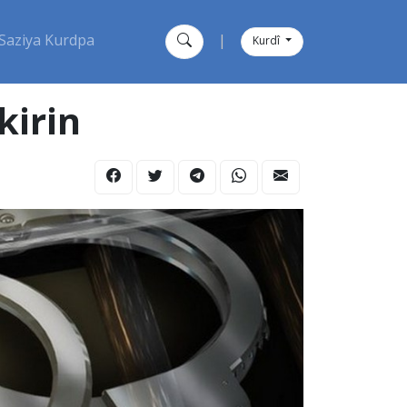
Saziya Kurdpa
|
Kurdî
kirin