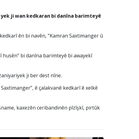
î, yek ji wan kedkaran bi danîna barimteyê
 kedkarî ên bi navên, “Kamran Saxtimanger û
lî husên” bi danîna barimteyê bi awayekî
aniyariyek ji ber dest nîne.
n Saxtimanger”, ê çalakvanê kedkarî ê xelkê
Nasname, kaxezên ceribandinên pîzîşkî, pirtûk