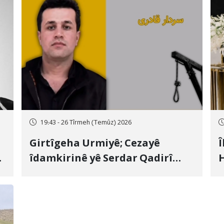
19:43 - 26 Tîrmeh (Temûz) 2026
Girtîgeha Urmiyê; Cezayê
Î
îdamkirinê yê Serdar Qadirî
H
Hate bicîhkirin
e
c