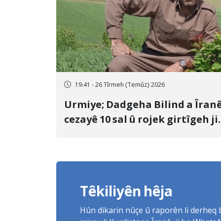
19:41 - 26 Tîrmeh (Temûz) 2026
Urmiye; Dadgeha Bilind a Îran
cezayê 10 sal û rojek girtîgeh ji
bo Yûnis Nebîzade piştrast kir
Têkiliyên hêja
Hûn dikarin nûçe û raporên li derheq