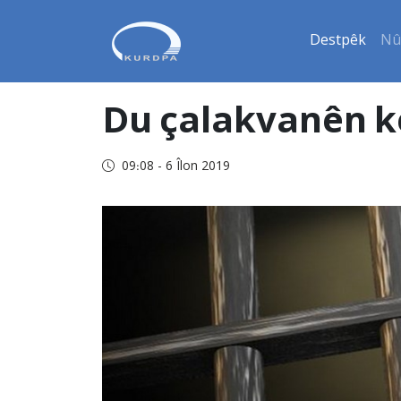
Destpêk
Nû
Du çalakvanên ke
09:08 - 6 Îlon 2019