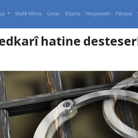
çe
Mafê Mirov
Gotar
Bijarte
Hevpeywîn
Pênase
dkarî hatine desteser