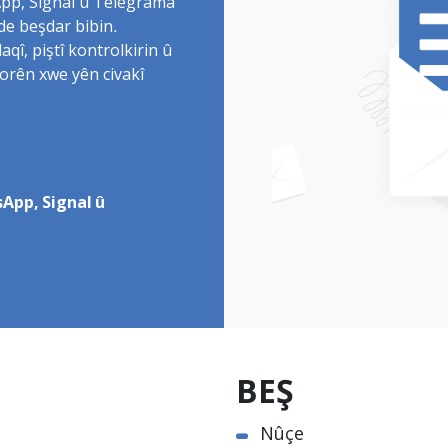
sApp, Signal û Telegrama
de beşdar bibin.
î, piştî kontrolkirin û
torên xwe yên civakî
App, Signal û
BEŞ
Nûçe