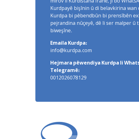
mirov li Kurdistana Îranê, ji bo What
Kurdpayê bişînin û di belavkirina wan 
Kurdpa bi pêbendbûn bi prensîbên exlaq
pejrandina nûçeyê, dê li ser malper û 
biweşîne.
Emaila Kurdpa:
info@kurdpa.com
Hejmara pêwendiya Kurdpa li Whats
Telegramê:
0012026078129