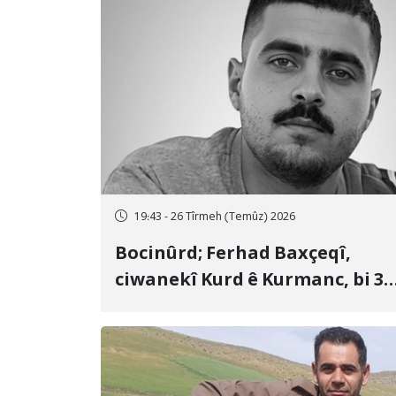
19:43 - 26 Tîrmeh (Temûz) 2026
Bocinûrd; Ferhad Baxçeqî,
ciwanekî Kurd ê Kurmanc, bi 3
sal girtîgeh û 74 qamçîyan hat
cezakirin