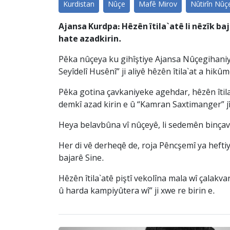
Kurdistan
Nûçe
Mafê Mirov
Nûtirîn Nûç
Ajansa Kurdpa: Hêzên îtila`atê li nêzîk ba
hate azadkirin.
Pêka nûçeya ku gihîştiye Ajansa Nûçegihani
Seyîdelî Husênî” ji aliyê hêzên îtila`at a hikû
Pêka gotina çavkaniyeke agehdar, hêzên îtila
demkî azad kirin e û “Kamran Saxtimanger” jî
Heya belavbûna vî nûçeyê, li sedemên binçavki
Her di vê derheqê de, roja Pêncşemî ya hefti
bajarê Sine.
Hêzên îtila`atê piştî vekolîna mala wî çalakv
û harda kampiyûtera wî” ji xwe re birin e.