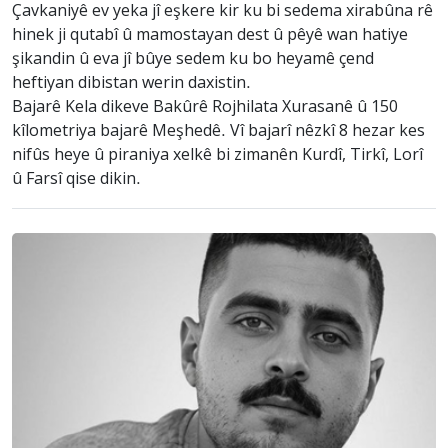
Çavkaniyê ev yeka jî eşkere kir ku bi sedema xirabûna rê
hinek ji qutabî û mamostayan dest û pêyê wan hatiye
şikandin û eva jî bûye sedem ku bo heyamê çend
heftiyan dibistan werin daxistin.
Bajarê Kela dikeve Bakûrê Rojhilata Xurasanê û 150
kîlometriya bajarê Meşhedê. Vî bajarî nêzkî 8 hezar kes
nifûs heye û piraniya xelkê bi zimanên Kurdî, Tirkî, Lorî
û Farsî qise dikin.