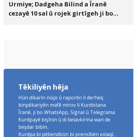
Urmiye; Dadgeha Bilind a Îranê
cezayê 10 sal û rojek girtîgeh ji bo
Yûnis Nebîzade piştrast kir
Têkiliyên hêja
Hûn dikarin nûçe û raporên li derheq
binpêkariyên mafê mirov li Kurdistana
Îranê, ji bo WhatsApp, Signal û Telegrama
Kurdpayê bişînin û di belavkirina wan de
beşdar bibin.
Kurdpa bi pêbendbûn bi prensîbên exlaqî,