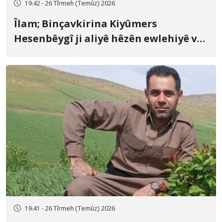
19:42 - 26 Tîrmeh (Temûz) 2026
Îlam; Binçavkirina Kiyûmers
Hesenbêygî ji aliyê hêzên ewlehiyê ve
û veguhestina wî bo cihekî nediyar
19:41 - 26 Tîrmeh (Temûz) 2026