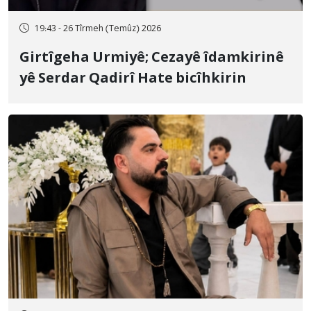
19:43 - 26 Tîrmeh (Temûz) 2026
Girtîgeha Urmiyê; Cezayê îdamkirinê
yê Serdar Qadirî Hate bicîhkirin