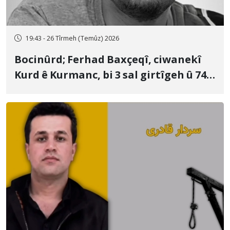
19:43 - 26 Tîrmeh (Temûz) 2026
Bocinûrd; Ferhad Baxçeqî, ciwanekî
Kurd ê Kurmanc, bi 3 sal girtîgeh û 74
qamçîyan hat cezakirin