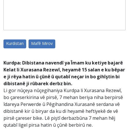
Kurdistan
Mafê Mirov
Kurdpa: Dibistana navendî ya Îmam ku ketiye bajarê
Kelat li Xurasana Rezewî, heyamê 15 salan e ku bêpar
e ji rêya hatin û çûnê û qutabî neçar in bo gihîştin bi
dibistanê ji rûbarek derbz bin.
Li gor nûçeya nûçegihaniya Kurdpa li Xurasana Rezewî,
bo çareserkirina vê pirsê, 7 mehan beriya niha berpirsê
îdareya Perwerde û Pêgihandina Xurasanê serdana vê
dibistanê kir û biryar da ku di heyamê heftiyekê de vê
pirsê çareser bike. Lê piştî derbazbûna 7 mehan hêj
qutabî ligel pirsa hatin û çûnê berbirû ne.