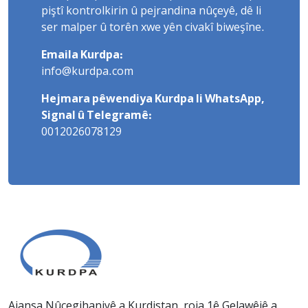
piştî kontrolkirin û pejrandina nûçeyê, dê li
ser malper û torên xwe yên civakî biweşîne.
Emaila Kurdpa:
info@kurdpa.com
Hejmara pêwendiya Kurdpa li WhatsApp,
Signal û Telegramê:
0012026078129
Ajansa Nûçegihaniyê a Kurdistan, roja 1ê Gelawêjê a