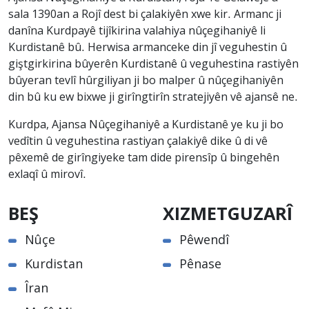
sala 1390an a Rojî dest bi çalakiyên xwe kir. Armanc ji
danîna Kurdpayê tijîkirina valahiya nûçegihaniyê li
Kurdistanê bû. Herwisa armanceke din jî veguhestin û
giştgirkirina bûyerên Kurdistanê û veguhestina rastiyên
bûyeran tevlî hûrgiliyan ji bo malper û nûçegihaniyên
din bû ku ew bixwe ji girîngtirîn stratejiyên vê ajansê ne.
Kurdpa, Ajansa Nûçegihaniyê a Kurdistanê ye ku ji bo
vedîtin û veguhestina rastiyan çalakiyê dike û di vê
pêxemê de girîngiyeke tam dide pirensîp û bingehên
exlaqî û mirovî.
BEŞ
XIZMETGUZARÎ
Nûçe
Pêwendî
Kurdistan
Pênase
Îran