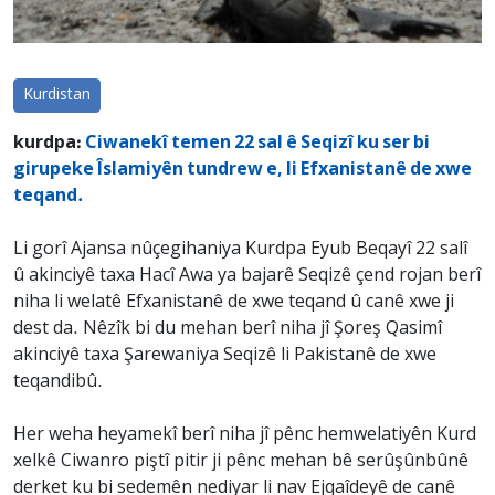
Kurdistan
kurdpa:
Ciwanekî temen 22 sal ê Seqizî ku ser bi
girupeke Îslamiyên tundrew e, li Efxanistanê de xwe
teqand.
Li gorî Ajansa nûçegihaniya Kurdpa Eyub Beqayî 22 salî
û akinciyê taxa Hacî Awa ya bajarê Seqizê çend rojan berî
niha li welatê Efxanistanê de xwe teqand û canê xwe ji
dest da. Nêzîk bi du mehan berî niha jî Şoreş Qasimî
akinciyê taxa Şarewaniya Seqizê li Pakistanê de xwe
teqandibû.
Her weha heyamekî berî niha jî pênc hemwelatiyên Kurd
xelkê Ciwanro piştî pitir ji pênc mehan bê serûşûnbûnê
derket ku bi sedemên nediyar li nav Ejqaîdeyê de canê