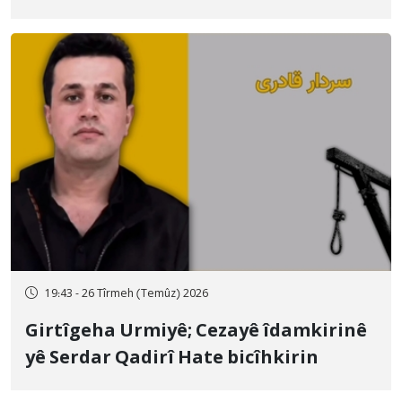
qamçîyan hat cezakirin
19:43 - 26 Tîrmeh (Temûz) 2026
Girtîgeha Urmiyê; Cezayê îdamkirinê
yê Serdar Qadirî Hate bicîhkirin