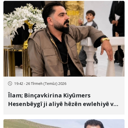
19:42 - 26 Tîrmeh (Temûz) 2026
Îlam; Binçavkirina Kiyûmers
Hesenbêygî ji aliyê hêzên ewlehiyê ve
û veguhestina wî bo cihekî nediyar