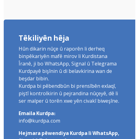
Têkiliyên hêja
Hûn dikarin nûçe û raporên li derheq
binpêkariyên mafê mirov li Kurdistana
Îranê, ji bo WhatsApp, Signal û Telegrama
Kurdpayê bişînin û di belavkirina wan de
beşdar bibin.
Kurdpa bi pêbendbûn bi prensîbên exlaqî,
piştî kontrolkirin û pejrandina nûçeyê, dê li
ser malper û torên xwe yên civakî biweşîne.
Emaila Kurdpa:
info@kurdpa.com
Hejmara pêwendiya Kurdpa li WhatsApp,