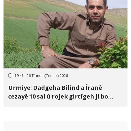
19:41 - 26 Tîrmeh (Temûz) 2026
Urmiye; Dadgeha Bilind a Îranê
cezayê 10 sal û rojek girtîgeh ji bo
Yûnis Nebîzade piştrast kir