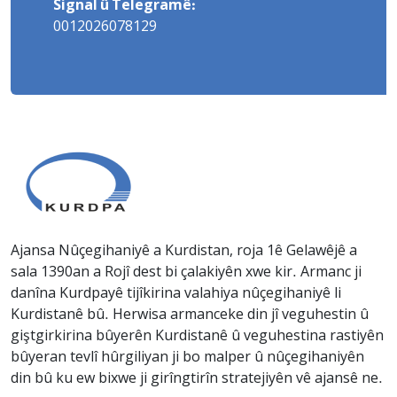
Signal û Telegramê:
0012026078129
Ajansa Nûçegihaniyê a Kurdistan, roja 1ê Gelawêjê a
sala 1390an a Rojî dest bi çalakiyên xwe kir. Armanc ji
danîna Kurdpayê tijîkirina valahiya nûçegihaniyê li
Kurdistanê bû. Herwisa armanceke din jî veguhestin û
giştgirkirina bûyerên Kurdistanê û veguhestina rastiyên
bûyeran tevlî hûrgiliyan ji bo malper û nûçegihaniyên
din bû ku ew bixwe ji girîngtirîn stratejiyên vê ajansê ne.