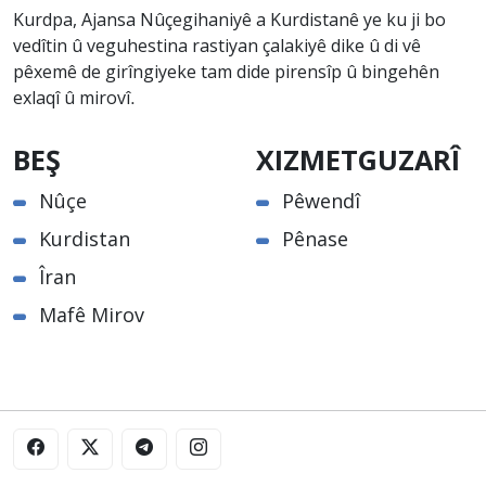
Kurdpa, Ajansa Nûçegihaniyê a Kurdistanê ye ku ji bo
vedîtin û veguhestina rastiyan çalakiyê dike û di vê
pêxemê de girîngiyeke tam dide pirensîp û bingehên
exlaqî û mirovî.
BEŞ
XIZMETGUZARÎ
Nûçe
Pêwendî
Kurdistan
Pênase
Îran
Mafê Mirov