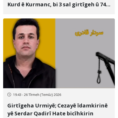
Kurd ê Kurmanc, bi 3 sal girtîgeh û 74
qamçîyan hat cezakirin
19:43 - 26 Tîrmeh (Temûz) 2026
Girtîgeha Urmiyê; Cezayê îdamkirinê
yê Serdar Qadirî Hate bicîhkirin