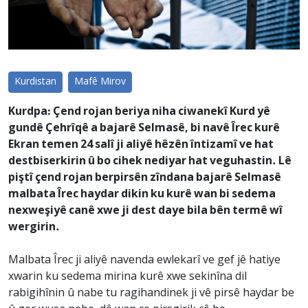
Kurdistan
Mafê Mirov
Kurdpa: Çend rojan beriya niha ciwanekî Kurd yê
gundê Çehrîqê a bajarê Selmasê, bi navê Îrec kurê
Ekran temen 24 salî ji aliyê hêzên întizamî ve hat
destbiserkirin û bo cihek nediyar hat veguhastin. Lê
piştî çend rojan berpirsên zîndana bajarê Selmasê
malbata Îrec haydar dikin ku kurê wan bi sedema
nexweşiyê canê xwe ji dest daye bila bên termê wî
wergirin.
Malbata Îrec ji aliyê navenda ewlekarî ve gef jê hatiye
xwarin ku sedema mirina kurê xwe sekinîna dil
rabigihînin û nabe tu ragihandinek ji vê pirsê haydar be