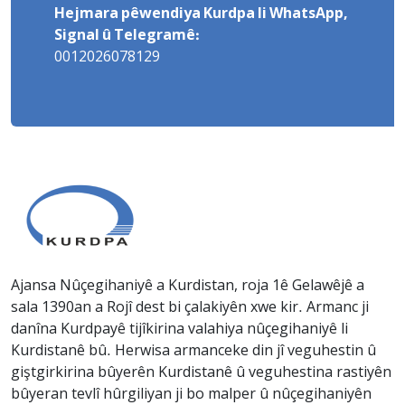
Hejmara pêwendiya Kurdpa li WhatsApp,
Signal û Telegramê:
0012026078129
Ajansa Nûçegihaniyê a Kurdistan, roja 1ê Gelawêjê a
sala 1390an a Rojî dest bi çalakiyên xwe kir. Armanc ji
danîna Kurdpayê tijîkirina valahiya nûçegihaniyê li
Kurdistanê bû. Herwisa armanceke din jî veguhestin û
giştgirkirina bûyerên Kurdistanê û veguhestina rastiyên
bûyeran tevlî hûrgiliyan ji bo malper û nûçegihaniyên