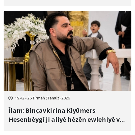
19:42 - 26 Tîrmeh (Temûz) 2026
Îlam; Binçavkirina Kiyûmers
Hesenbêygî ji aliyê hêzên ewlehiyê ve
û veguhestina wî bo cihekî nediyar