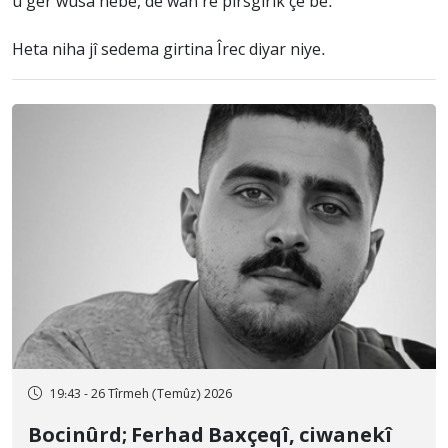
û ger wusa nebe, dê wan re pirsgirik çê be.
Heta niha jî sedema girtina Îrec diyar niye.
19:43 - 26 Tîrmeh (Temûz) 2026
Bocinûrd; Ferhad Baxçeqî, ciwanekî