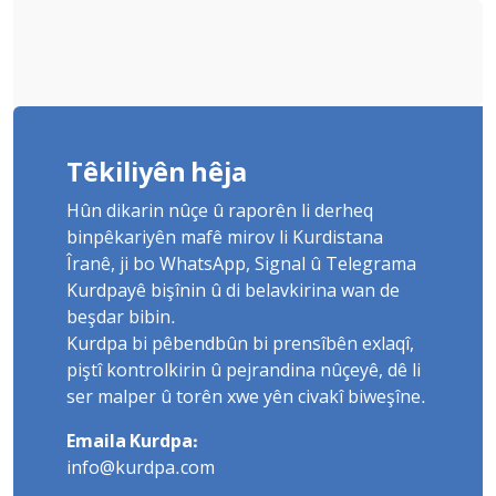
Têkiliyên hêja
Hûn dikarin nûçe û raporên li derheq
binpêkariyên mafê mirov li Kurdistana
Îranê, ji bo WhatsApp, Signal û Telegrama
Kurdpayê bişînin û di belavkirina wan de
beşdar bibin.
Kurdpa bi pêbendbûn bi prensîbên exlaqî,
piştî kontrolkirin û pejrandina nûçeyê, dê li
ser malper û torên xwe yên civakî biweşîne.
Emaila Kurdpa:
info@kurdpa.com