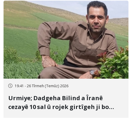
19:41 - 26 Tîrmeh (Temûz) 2026
Urmiye; Dadgeha Bilind a Îranê
cezayê 10 sal û rojek girtîgeh ji bo
Yûnis Nebîzade piştrast kir