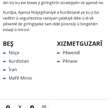
din bû ku ew bixwe ji girîngtirîn stratejiyên vê ajansê ne.
Kurdpa, Ajansa Nûçegihaniyê a Kurdistanê ye ku ji bo
vedîtin û veguhestina rastiyan çalakiyê dike û di vê
pêxemê de girîngiyeke tam dide pirensîp û bingehên
exlaqî û mirovî.
BEŞ
XIZMETGUZARÎ
Nûçe
Pêwendî
Kurdistan
Pênase
Îran
Mafê Mirov