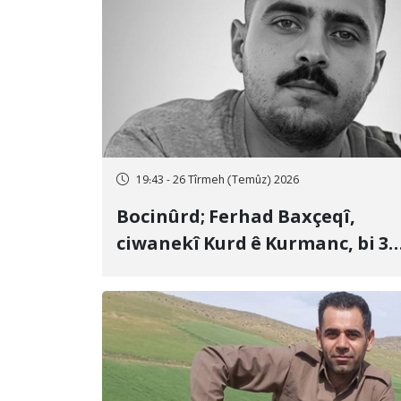
19:43 - 26 Tîrmeh (Temûz) 2026
Bocinûrd; Ferhad Baxçeqî,
ciwanekî Kurd ê Kurmanc, bi 3
sal girtîgeh û 74 qamçîyan hat
cezakirin