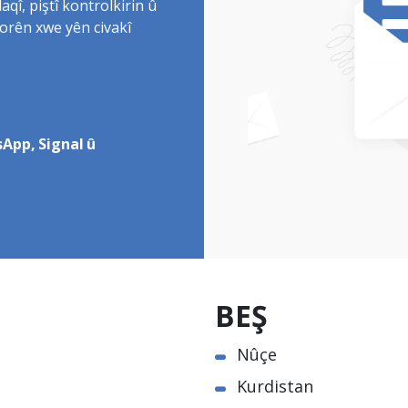
î, piştî kontrolkirin û
torên xwe yên civakî
App, Signal û
BEŞ
Nûçe
Kurdistan