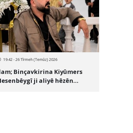
19:42 - 26 Tîrmeh (Temûz) 2026
lam; Binçavkirina Kiyûmers
esenbêygî ji aliyê hêzên
wlehiyê ve û veguhestina wî bo
ihekî nediyar