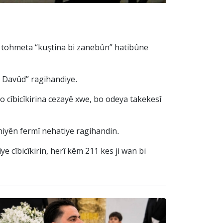
bi tohmeta “kuştina bi zanebûn” hatibûne
, Davûd” ragihandiye.
o cîbicîkirina cezayê xwe, bo odeya takekesî
aniyên fermî nehatiye ragihandin.
ye cîbicîkirin, herî kêm 211 kes ji wan bi