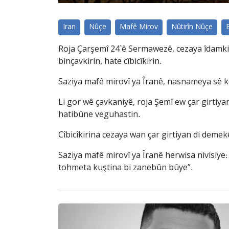
Iran
Nûçe
Mafê Mirov
Nûtirîn Nûçe
Roja Çarşemî 24`ê Sermawezê, cezaya îdamkir
binçavkirin, hate cîbicîkirin.
Saziya mafê mirovî ya Îranê, nasnameya sê k
Li gor wê çavkaniyê, roja Şemî ew çar girtiy
hatibûne veguhastin.
Cîbicîkirina cezaya wan çar girtiyan di deme
Saziya mafê mirovî ya Îranê herwisa nivisiye: 
tohmeta kuştina bi zanebûn bûye”.