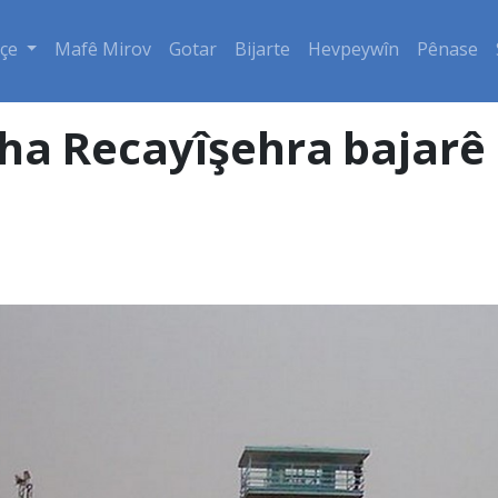
çe
Mafê Mirov
Gotar
Bijarte
Hevpeywîn
Pênase
îgeha Recayîşehra bajar