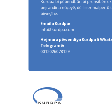
Kurdpa bi pêbendbûn bi prensîbên exlaq
pejrandina nûçeyê, dê li ser malper û 
biweşîne.
Emaila Kurdpa:
info@kurdpa.com
Hejmara pêwendiya Kurdpa li Whats
Telegramê:
0012026078129