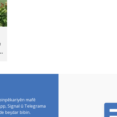
ê
 binpêkariyên mafê
sApp, Signal û Telegrama
de beşdar bibin.