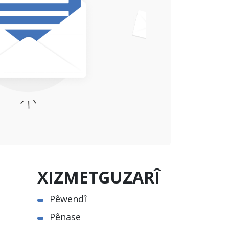
XIZMETGUZARÎ
Pêwendî
Pênase