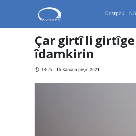
Destpêk
Nû
Çar girtî li girt
îdamkirin
14:25 - 16 Kanûna pêşîn 2021