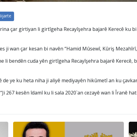
Bijarte
ina çar girtiyan li girtîgeha Recayîşehra bajarê Kerecê ku 
es ji wan çar kesan bi navên “Hamid Mûsewî, Kûriş Mezahîrî
ane li bendên cuda yên girtîgeha Recayîşehra bajarê Kerecê, b
kê de ye ku heta niha ji aliyê mediyayên hikûmetî an ku çavk
“Ji 267 kesên îdamî ku li sala 2020`an cezayê wan li Îranê hati