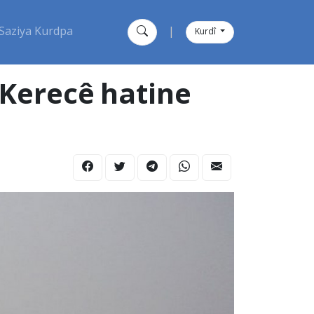
Saziya Kurdpa
|
Kurdî
ê Kerecê hatine