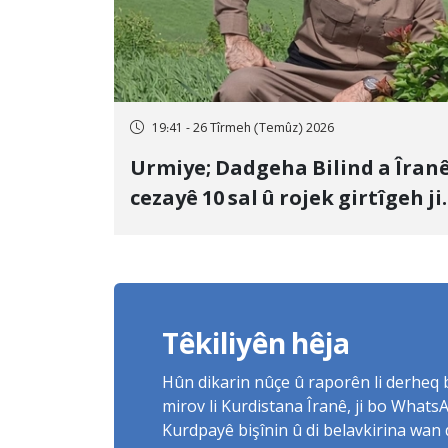
19:41 - 26 Tîrmeh (Temûz) 2026
Urmiye; Dadgeha Bilind a Îran
cezayê 10 sal û rojek girtîgeh ji
bo Yûnis Nebîzade piştrast kir
Têkiliyên hêja
Hûn dikarin nûçe û raporên li derheq
mirov li Kurdistana Îranê, ji bo What
Kurdpayê bişînin û di belavkirina wan 