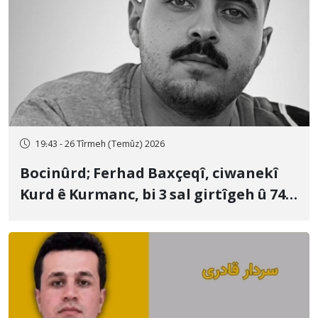
19:43 - 26 Tîrmeh (Temûz) 2026
Bocinûrd; Ferhad Baxçeqî, ciwanekî
Kurd ê Kurmanc, bi 3 sal girtîgeh û 74
qamçîyan hat cezakirin