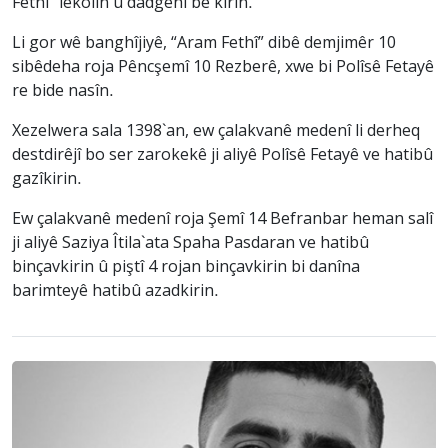
Fethî” lêkolîn û dadgehî bê kirin.
Li gor wê banghîjiyê, “Aram Fethî” dibê demjimêr 10
sibêdeha roja Pêncşemî 10 Rezberê, xwe bi Polîsê Fetayê
re bide nasîn.
Xezelwera sala 1398`an, ew çalakvanê medenî li derheq
destdirêjî bo ser zarokekê ji aliyê Polîsê Fetayê ve hatibû
gazîkirin.
Ew çalakvanê medenî roja Şemî 14 Befranbar heman salî
ji aliyê Saziya Îtila`ata Spaha Pasdaran ve hatibû
binçavkirin û piştî 4 rojan binçavkirin bi danîna
barimteyê hatibû azadkirin.