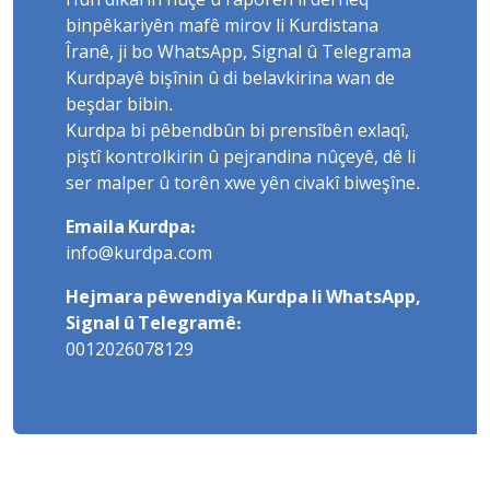
Hûn dikarin nûçe û raporên li derheq
binpêkariyên mafê mirov li Kurdistana
Îranê, ji bo WhatsApp, Signal û Telegrama
Kurdpayê bişînin û di belavkirina wan de
beşdar bibin.
Kurdpa bi pêbendbûn bi prensîbên exlaqî,
piştî kontrolkirin û pejrandina nûçeyê, dê li
ser malper û torên xwe yên civakî biweşîne.
Emaila Kurdpa:
info@kurdpa.com
Hejmara pêwendiya Kurdpa li WhatsApp,
Signal û Telegramê:
0012026078129