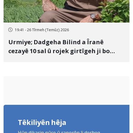
19:41 - 26 Tîrmeh (Temûz) 2026
Urmiye; Dadgeha Bilind a Îranê
cezayê 10 sal û rojek girtîgeh ji bo
Yûnis Nebîzade piştrast kir
Têkiliyên hêja