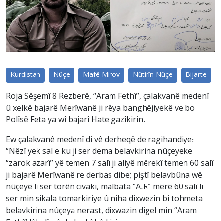
Kurdistan
Nûçe
Mafê Mirov
Nûtirîn Nûçe
Bijarte
Roja Sêşemî 8 Rezberê, “Aram Fethî”, çalakvanê medenî
û xelkê bajarê Merîwanê ji rêya banghêjiyekê ve bo
Polîsê Feta ya wî bajarî Hate gazîkirin.
Ew çalakvanê medenî di vê derheqê de ragihandiye:
“Nêzî yek sal e ku ji ser dema belavkirina nûçeyeke
“zarok azarî” yê temen 7 salî ji aliyê mêrekî temen 60 salî
ji bajarê Merîwanê re derbas dibe; piştî belavbûna wê
nûçeyê li ser torên civakî, malbata “A.R” mêrê 60 salî li
ser min sikala tomarkiriye û niha dixwezin bi tohmeta
belavkirina nûçeya nerast, dixwazin digel min “Aram