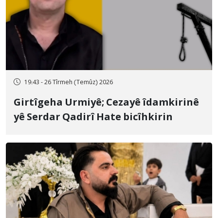
19:43 - 26 Tîrmeh (Temûz) 2026
Girtîgeha Urmiyê; Cezayê îdamkirinê
yê Serdar Qadirî Hate bicîhkirin