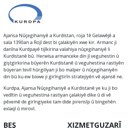
Ajansa Nûçegihaniyê a Kurdistan, roja 1ê Gelawêjê a
sala 1390an a Rojî dest bi çalakiyên xwe kir. Armanc ji
danîna Kurdpayê tijîkirina valahiya nûçegihaniyê li
Kurdistanê bû. Herwisa armanceke din jî veguhestin û
giştgirkirina bûyerên Kurdistanê û veguhestina rastiyên
bûyeran tevlî hûrgiliyan ji bo malper û nûçegihaniyên
din bû ku ew bixwe ji girîngtirîn stratejiyên vê ajansê ne.
Kurdpa, Ajansa Nûçegihaniyê a Kurdistanê ye ku ji bo
vedîtin û veguhestina rastiyan çalakiyê dike û di vê
pêxemê de girîngiyeke tam dide pirensîp û bingehên
exlaqî û mirovî.
BEŞ
XIZMETGUZARÎ