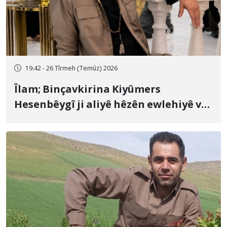
19:42 - 26 Tîrmeh (Temûz) 2026
Îlam; Binçavkirina Kiyûmers
Hesenbêygî ji aliyê hêzên ewlehiyê ve
û veguhestina wî bo cihekî nediyar