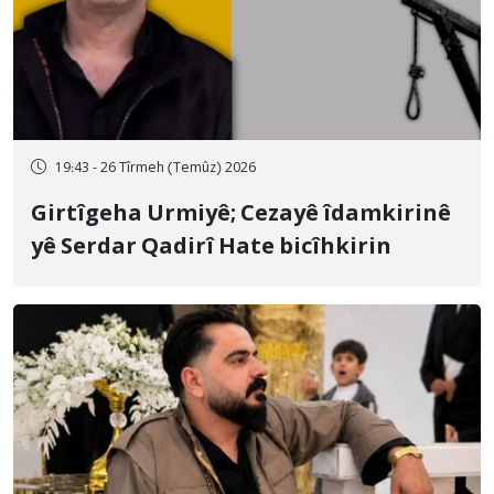
19:43 - 26 Tîrmeh (Temûz) 2026
Girtîgeha Urmiyê; Cezayê îdamkirinê
yê Serdar Qadirî Hate bicîhkirin