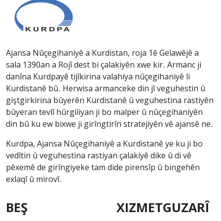
Ajansa Nûçegihaniyê a Kurdistan, roja 1ê Gelawêjê a
sala 1390an a Rojî dest bi çalakiyên xwe kir. Armanc ji
danîna Kurdpayê tijîkirina valahiya nûçegihaniyê li
Kurdistanê bû. Herwisa armanceke din jî veguhestin û
giştgirkirina bûyerên Kurdistanê û veguhestina rastiyên
bûyeran tevlî hûrgiliyan ji bo malper û nûçegihaniyên
din bû ku ew bixwe ji girîngtirîn stratejiyên vê ajansê ne.
Kurdpa, Ajansa Nûçegihaniyê a Kurdistanê ye ku ji bo
vedîtin û veguhestina rastiyan çalakiyê dike û di vê
pêxemê de girîngiyeke tam dide pirensîp û bingehên
exlaqî û mirovî.
BEŞ
XIZMETGUZARÎ