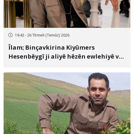
19:42 - 26 Tîrmeh (Temûz) 2026
Îlam; Binçavkirina Kiyûmers
Hesenbêygî ji aliyê hêzên ewlehiyê ve
û veguhestina wî bo cihekî nediyar