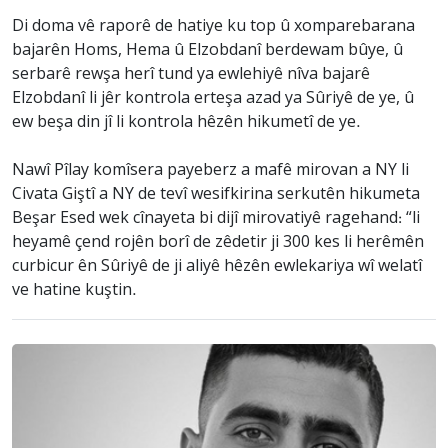
Di doma vê raporê de hatiye ku top û xomparebarana
bajarên Homs, Hema û Elzobdanî berdewam bûye, û
serbarê rewşa herî tund ya ewlehiyê nîva bajarê
Elzobdanî li jêr kontrola erteşa azad ya Sûriyê de ye, û
ew beşa din jî li kontrola hêzên hikumetî de ye.
Nawî Pîlay komîsera payeberz a mafê mirovan a NY li
Civata Giştî a NY de tevî wesifkirina serkutên hikumeta
Beşar Esed wek cînayeta bi dijî mirovatiyê ragehand: “li
heyamê çend rojên borî de zêdetir ji 300 kes li herêmên
curbicur ên Sûriyê de ji aliyê hêzên ewlekariya wî welatî
ve hatine kuştin.