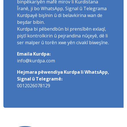
binpêkariyên mafê mirov li Kurdistana
Îranê, ji bo WhatsApp, Signal û Telegrama
Kurdpayê bişînin û di belavkirina wan de
beşdar bibin.
Kurdpa bi pêbendbûn bi prensîbên exlaqî,
piştî kontrolkirin û pejrandina nûçeyê, dê li
ser malper û torên xwe yên civakî biweşîne.
Emaila Kurdpa:
info@kurdpa.com
Hejmara pêwendiya Kurdpa li WhatsApp,
Signal û Telegramê:
0012026078129