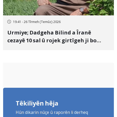
19:41 - 26 Tîrmeh (Temûz) 2026
Urmiye; Dadgeha Bilind a Îranê
cezayê 10 sal û rojek girtîgeh ji bo
Yûnis Nebîzade piştrast kir
Têkiliyên hêja
Hûn dikarin nûçe û raporên li derheq