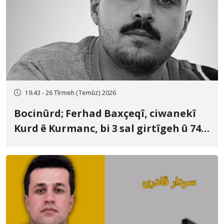
19:43 - 26 Tîrmeh (Temûz) 2026
Bocinûrd; Ferhad Baxçeqî, ciwanekî
Kurd ê Kurmanc, bi 3 sal girtîgeh û 74
qamçîyan hat cezakirin