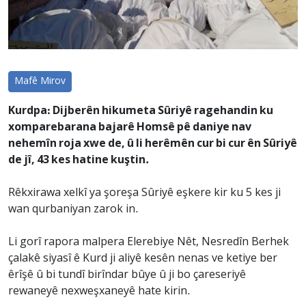
Mafê Mirov
Kurdpa: Dijberên hikumeta Sûriyê ragehandin ku
xomparebarana bajarê Homsê pê daniye nav
nehemîn roja xwe de, û li herêmên cur bi cur ên Sûriyê
de jî, 43 kes hatine kuştin.
Rêkxirawa xelkî ya şoreşa Sûriyê eşkere kir ku 5 kes ji
wan qurbaniyan zarok in.
Li gorî rapora malpera Elerebiye Nêt, Nesredîn Berhek
çalakê siyasî ê Kurd ji aliyê kesên nenas ve ketiye ber
êrîşê û bi tundî birîndar bûye û ji bo çareseriyê
rewaneyê nexweşxaneyê hate kirin.