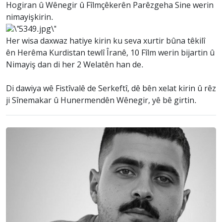
Hogiran û Wênegir û Fîlmçêkerên Parêzgeha Sine werin
nimayişkirin.
Her wisa daxwaz hatiye kirin ku seva xurtir bûna têkilî
ên Herêma Kurdistan tewlî Îranê, 10 Fîlm werin bijartin û
Nimayiş dan di her 2 Welatên han de.
Di dawiya wê Fistîvalê de Serkeftî, dê bên xelat kirin û rêz
ji Sînemakar û Hunermendên Wênegir, yê bê girtin.