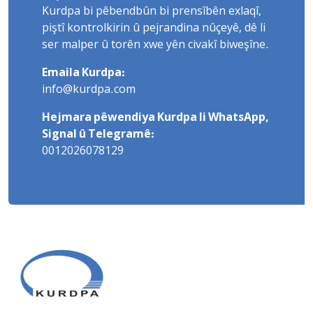
Kurdpa bi pêbendbûn bi prensîbên exlaqî,
piştî kontrolkirin û pejrandina nûçeyê, dê li
ser malper û torên xwe yên civakî biweşîne.
Emaila Kurdpa:
info@kurdpa.com
Hejmara pêwendiya Kurdpa li WhatsApp,
Signal û Telegramê:
0012026078129