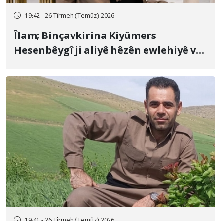
19:42 - 26 Tîrmeh (Temûz) 2026
Îlam; Binçavkirina Kiyûmers
Hesenbêygî ji aliyê hêzên ewlehiyê ve
û veguhestina wî bo cihekî nediyar
19:41 - 26 Tîrmeh (Temûz) 2026