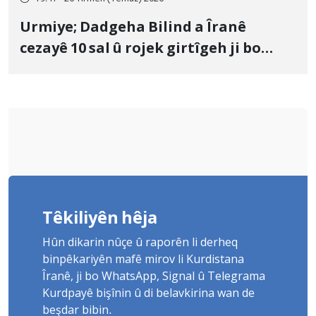
Urmiye; Dadgeha Bilind a Îranê
cezayê 10 sal û rojek girtîgeh ji bo
Yûnis Nebîzade piştrast kir
Têkiliyên hêja
Hûn dikarin nûçe û raporên li derheq
binpêkariyên mafê mirov li Kurdistana
Îranê, ji bo WhatsApp, Signal û Telegrama
Kurdpayê bişînin û di belavkirina wan de
beşdar bibin.