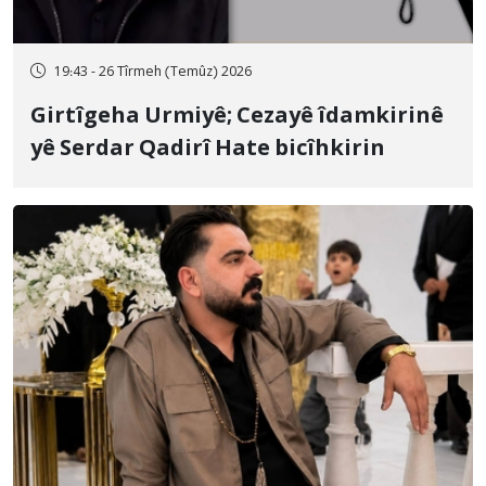
19:43 - 26 Tîrmeh (Temûz) 2026
Girtîgeha Urmiyê; Cezayê îdamkirinê
yê Serdar Qadirî Hate bicîhkirin