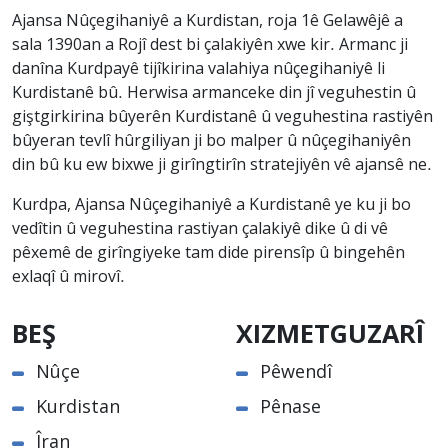
Ajansa Nûçegihaniyê a Kurdistan, roja 1ê Gelawêjê a
sala 1390an a Rojî dest bi çalakiyên xwe kir. Armanc ji
danîna Kurdpayê tijîkirina valahiya nûçegihaniyê li
Kurdistanê bû. Herwisa armanceke din jî veguhestin û
giştgirkirina bûyerên Kurdistanê û veguhestina rastiyên
bûyeran tevlî hûrgiliyan ji bo malper û nûçegihaniyên
din bû ku ew bixwe ji girîngtirîn stratejiyên vê ajansê ne.
Kurdpa, Ajansa Nûçegihaniyê a Kurdistanê ye ku ji bo
vedîtin û veguhestina rastiyan çalakiyê dike û di vê
pêxemê de girîngiyeke tam dide pirensîp û bingehên
exlaqî û mirovî.
BEŞ
XIZMETGUZARÎ
Nûçe
Pêwendî
Kurdistan
Pênase
Îran