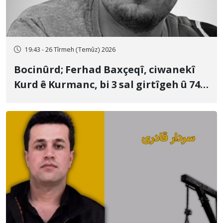
19:43 - 26 Tîrmeh (Temûz) 2026
Bocinûrd; Ferhad Baxçeqî, ciwanekî
Kurd ê Kurmanc, bi 3 sal girtîgeh û 74
qamçîyan hat cezakirin