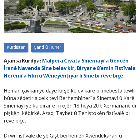
Kurdistan
Çand û Huner
Ajansa Kurdpa:
Malpera Civata Sînemayî a Gencên
Îranê Navenda Sine belav kir, Biryar e 8’emîn Fistîvala
Herêmî a Fîlm û Wêneyên Jiyar li Sine bi rêve biçe.
Heman çavkaniyê daye kifşê ku ev kare bi mebesta tewlî
bûna zêdetir a xelk tevî Berhemhînerî a Sînemayî û Karê
Sînemayî ye ku qirar e li rojên 18 heya 20’ê Xermananê di
pişkên: kêbirkê, Azad, Taybet û Teniştokên fistîvalê bi
rêve biçe.
Di wî Fistîvalê de yê Gişt berhemên Xwendekaran û