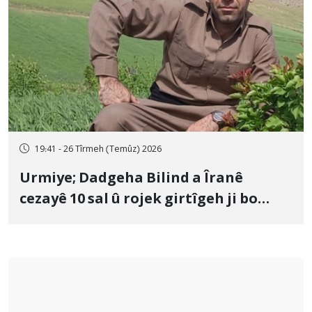
19:41 - 26 Tîrmeh (Temûz) 2026
Urmiye; Dadgeha Bilind a Îranê
cezayê 10 sal û rojek girtîgeh ji bo
Yûnis Nebîzade piştrast kir