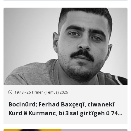
19:43 - 26 Tîrmeh (Temûz) 2026
Bocinûrd; Ferhad Baxçeqî, ciwanekî
Kurd ê Kurmanc, bi 3 sal girtîgeh û 74
qamçîyan hat cezakirin