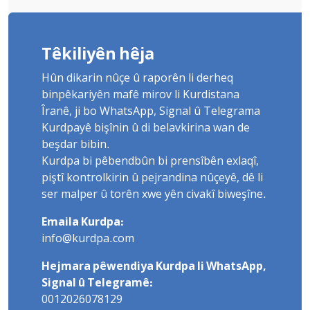
Têkiliyên hêja
Hûn dikarin nûçe û raporên li derheq
binpêkariyên mafê mirov li Kurdistana
Îranê, ji bo WhatsApp, Signal û Telegrama
Kurdpayê bişînin û di belavkirina wan de
beşdar bibin.
Kurdpa bi pêbendbûn bi prensîbên exlaqî,
piştî kontrolkirin û pejrandina nûçeyê, dê li
ser malper û torên xwe yên civakî biweşîne.
Emaila Kurdpa:
info@kurdpa.com
Hejmara pêwendiya Kurdpa li WhatsApp,
Signal û Telegramê:
0012026078129