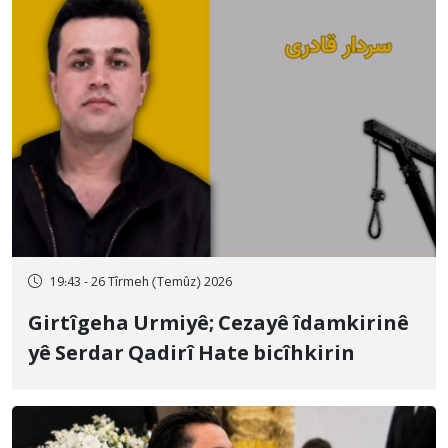
19:43 - 26 Tîrmeh (Temûz) 2026
Girtîgeha Urmiyê; Cezayê îdamkirinê
yê Serdar Qadirî Hate bicîhkirin