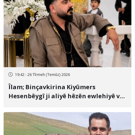
19:42 - 26 Tîrmeh (Temûz) 2026
Îlam; Binçavkirina Kiyûmers
Hesenbêygî ji aliyê hêzên ewlehiyê ve
û veguhestina wî bo cihekî nediyar