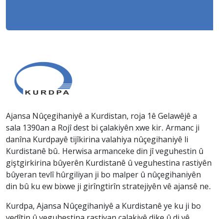
Ajansa Nûçegihaniyê a Kurdistan, roja 1ê Gelawêjê a
sala 1390an a Rojî dest bi çalakiyên xwe kir. Armanc ji
danîna Kurdpayê tijîkirina valahiya nûçegihaniyê li
Kurdistanê bû. Herwisa armanceke din jî veguhestin û
giştgirkirina bûyerên Kurdistanê û veguhestina rastiyên
bûyeran tevlî hûrgiliyan ji bo malper û nûçegihaniyên
din bû ku ew bixwe ji girîngtirîn stratejiyên vê ajansê ne.
Kurdpa, Ajansa Nûçegihaniyê a Kurdistanê ye ku ji bo
vedîtin û veguhestina rastiyan çalakiyê dike û di vê