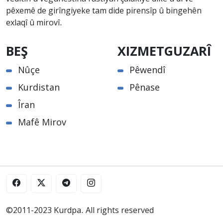
pêxemê de girîngiyeke tam dide pirensîp û bingehên
exlaqî û mirovî.
BEŞ
XIZMETGUZARÎ
Nûçe
Pêwendî
Kurdistan
Pênase
Îran
Mafê Mirov
©2011-2023 Kurdpa. All rights reserved