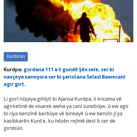
Kurdistan
Kurdpa:
gordana 111 a li gundê Şêx sele, ser bi
navçeya xaneşora ser bi şaristana Selasî Bawecanî
agir girt.
Li gorî nûçeya gihîştî bi Ajansa Kurdpa, li encama vê
agirketinê de xisarek weha ya canî tunebûye, û ew agir
bi riya benzînê berbûye vê binkeyê û ew benzîn jî ya
kasibkarên Kurd e, ku hêzên rejîmê dest b ser de
girtibûn.