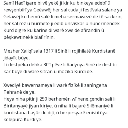
Samî Hadî îşare bi vê yekê jî kir ku binkeya edebî û
rewşenbîrî ya Geêawêj her sal cuda ji festîvala salane ya
Gelawêj ku hemû salê li meha sermawezê de tê sazkirin,
her sal rêz û hurmetê ji edîb ûnivîskar û hunermendek
Kurd digre ku karîne di warê xwe de afirandin û
pêşkewtinekê biafirînin.
Mezher Xailqî sala 1317 li Sinê li rojihilatê Kurdistanê
jidayîk bûye.
Li destpêka dehka 30’î pêve li Radyoya Sinê de dest bi
kar bûye di warê sitran û mozîka Kurdî de.
Xwediyê bawernameya li warê fîzîkê li zanîngeha
Tehranê de ye.
Heya niha pitir ji 250 berhemên wî hene.çendîn salî li
Birîtanyayê jiyan kiriye, û niha li bajarê Silêmaniyê li
kurdistana başûr de dijî, û berpirsyarê enistîtûya
kelepûra Kurdî ye.