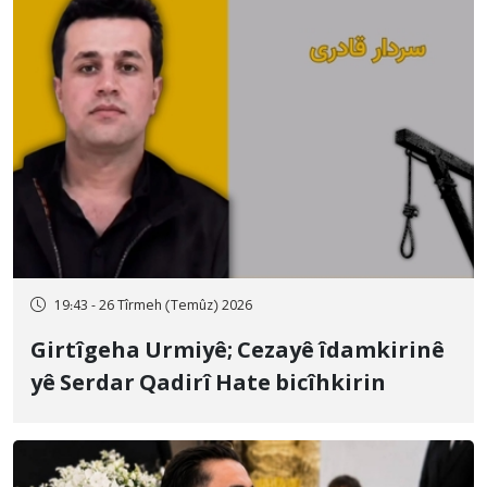
19:43 - 26 Tîrmeh (Temûz) 2026
Girtîgeha Urmiyê; Cezayê îdamkirinê
yê Serdar Qadirî Hate bicîhkirin