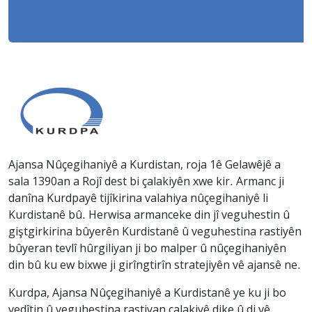
Ajansa Nûçegihaniyê a Kurdistan, roja 1ê Gelawêjê a
sala 1390an a Rojî dest bi çalakiyên xwe kir. Armanc ji
danîna Kurdpayê tijîkirina valahiya nûçegihaniyê li
Kurdistanê bû. Herwisa armanceke din jî veguhestin û
giştgirkirina bûyerên Kurdistanê û veguhestina rastiyên
bûyeran tevlî hûrgiliyan ji bo malper û nûçegihaniyên
din bû ku ew bixwe ji girîngtirîn stratejiyên vê ajansê ne.
Kurdpa, Ajansa Nûçegihaniyê a Kurdistanê ye ku ji bo
vedîtin û veguhestina rastiyan çalakiyê dike û di vê