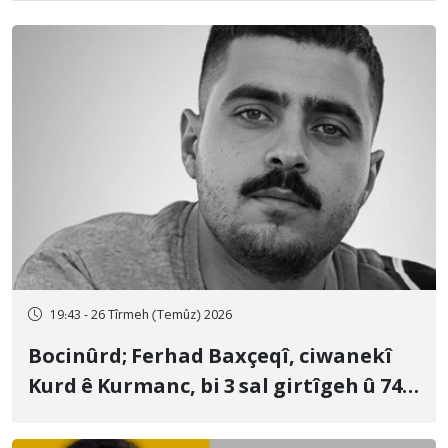
19:43 - 26 Tîrmeh (Temûz) 2026
Bocinûrd; Ferhad Baxçeqî, ciwanekî
Kurd ê Kurmanc, bi 3 sal girtîgeh û 74
qamçîyan hat cezakirin