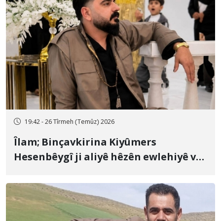
19:42 - 26 Tîrmeh (Temûz) 2026
Îlam; Binçavkirina Kiyûmers
Hesenbêygî ji aliyê hêzên ewlehiyê ve
û veguhestina wî bo cihekî nediyar