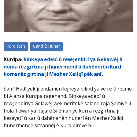
Kurdistan
Çand û Huner
Kurdpa:
Binkeya edebî û rewşenbîrî ya Geêawêj li
doma rêzgirtina ji hunermend û dahênerên Kurd
korra rêz girtina ji Mezher Xaliqî pêk anî.
Samî Hadî yek ji endamên lêjneya bilind ya vê rê û resmê
bi Ajansa Kurdpa ragehand: Binkeya edebî û
rewşenbîriya Gelawêj wek nerîteke salane roja Şemiyê li
hola Tewar ya bajarê Silêmaniyê korra rêzgirtina ji
kesayetî û kar û dahênanên hunerî ên Mezher Xaliqî
hunermendê sitranbêj ê Kurd birêve bir.