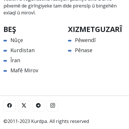
pêxemê de girîngiyeke tam dide pirensîp û bingehên
exlaqî û mirovî.
BEŞ
XIZMETGUZARÎ
Nûçe
Pêwendî
Kurdistan
Pênase
Îran
Mafê Mirov
©2011-2023 Kurdpa. All rights reserved