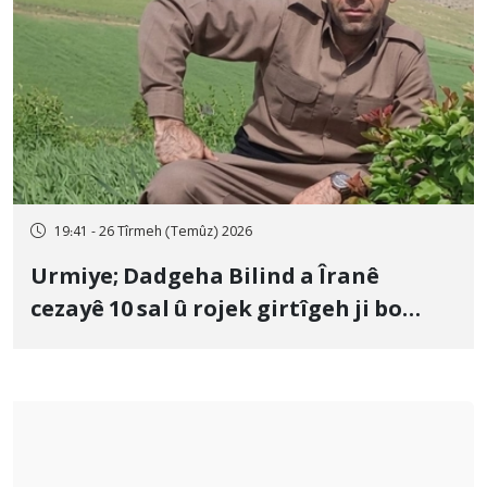
19:41 - 26 Tîrmeh (Temûz) 2026
Urmiye; Dadgeha Bilind a Îranê
cezayê 10 sal û rojek girtîgeh ji bo
Yûnis Nebîzade piştrast kir