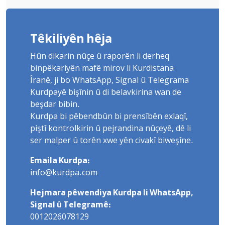
Têkiliyên hêja
Hûn dikarin nûçe û raporên li derheq
binpêkariyên mafê mirov li Kurdistana
Îranê, ji bo WhatsApp, Signal û Telegrama
Kurdpayê bişînin û di belavkirina wan de
beşdar bibin.
Kurdpa bi pêbendbûn bi prensîbên exlaqî,
piştî kontrolkirin û pejrandina nûçeyê, dê li
ser malper û torên xwe yên civakî biweşîne.
Emaila Kurdpa:
info@kurdpa.com
Hejmara pêwendiya Kurdpa li WhatsApp,
Signal û Telegramê:
0012026078129