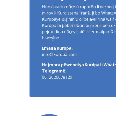
Hûn dikarin nûçe û raporên li derheq
mirov li Kurdistana Îranê, ji bo What
Kurdpayê bişînin û di belavkirina wan 
Kurdpa bi pêbendbûn bi prensîbên exlaq
pejrandina nûçeyê, dê li ser malper û 
biweşîne.
Emaila Kurdpa:
info@kurdpa.com
Hejmara pêwendiya Kurdpa li Whats
Telegramê:
0012026078129