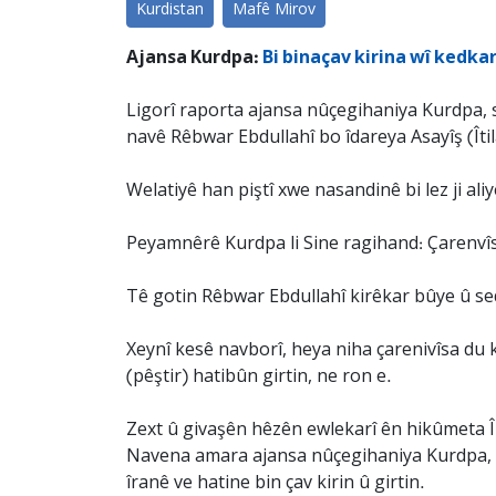
Kurdistan
Mafê Mirov
Ajansa Kurdpa:
Bi binaçav kirina wî kedka
Ligorî raporta ajansa nûçegihaniya Kurdpa, s
navê Rêbwar Ebdullahî bo îdareya Asayîş (Îtil
Welatiyê han piştî xwe nasandinê bi lez ji al
Peyamnêrê Kurdpa li Sine ragihand: Çarenvîsa 
Tê gotin Rêbwar Ebdullahî kirêkar bûye û sed
Xeynî kesê navborî, heya niha çarenivîsa du k
(pêştir) hatibûn girtin, ne ron e.
Zext û givaşên hêzên ewlekarî ên hikûmeta Îran
Navena amara ajansa nûçegihaniya Kurdpa, te
îranê ve hatine bin çav kirin û girtin.