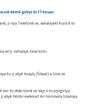
ya wê demê gihîşt bi 17 kesan.
, ji riya Telefonê ve, welatiyekî Kurd ê bi
wî jî, nehatiye zelal kirin.
 ku ji aliyê Asayîş (Îtilaat) a Sine ve
ê ber bi zêde bûnê ve diçe û bi piştgiriya
i aliyê hêzên ewlekarî ên hikûmeta Îslamiya