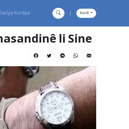
Saziya Kurdpa
|
Kurdî
nasandinê li Sine