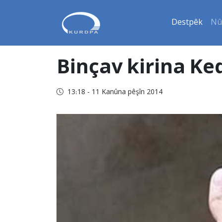
Destpêk
Nû
Binçav kirina Ke
13:18 - 11 Kanûna pêşîn 2014