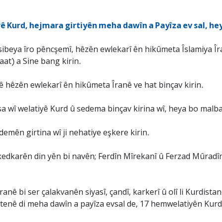
rê Kurd, hejmara girtiyên meha dawîn a Payîza ev sal, he
ibeya îro pêncşemî, hêzên ewlekarî ên hikûmeta Îslamiya Îranê
aat) a Sine bang kirin.
iyê hêzên ewlekarî ên hikûmeta Îranê ve hat binçav kirin.
wî welatiyê Kurd û sedema binçav kirina wî, heya bo malbata 
emên girtina wî ji nehatiye eşkere kirin.
edkarên din yên bi navên; Ferdîn Mîrekanî û Ferzad Mûradîniya
ê bi ser çalakvanên siyasî, çandî, karkerî û olî li Kurdistan
nê di meha dawîn a payîza evsal de, 17 hemwelatiyên Kurd j