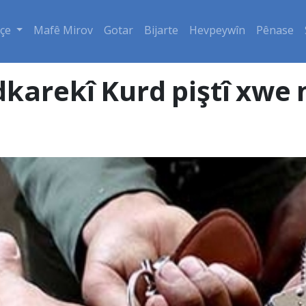
çe
Mafê Mirov
Gotar
Bijarte
Hevpeywîn
Pênase
dkarekî Kurd piştî xwe 