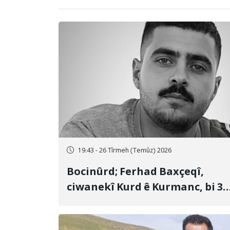
19:43 - 26 Tîrmeh (Temûz) 2026
Bocinûrd; Ferhad Baxçeqî,
ciwanekî Kurd ê Kurmanc, bi 3
sal girtîgeh û 74 qamçîyan hat
cezakirin