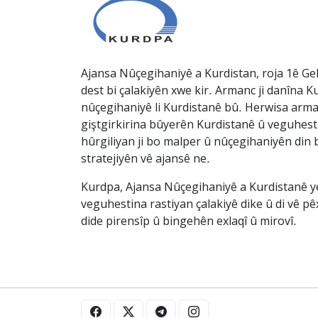
Ajansa Nûçegihaniyê a Kurdistan, roja 1ê Gel
dest bi çalakiyên xwe kir. Armanc ji danîna Ku
nûçegihaniyê li Kurdistanê bû. Herwisa arma
giştgirkirina bûyerên Kurdistanê û veguhesti
hûrgiliyan ji bo malper û nûçegihaniyên din b
stratejiyên vê ajansê ne.
Kurdpa, Ajansa Nûçegihaniyê a Kurdistanê ye 
veguhestina rastiyan çalakiyê dike û di vê p
dide pirensîp û bingehên exlaqî û mirovî.