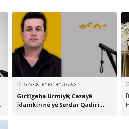
19:43 - 26 Tîrmeh (Temûz) 2026
Girtîgeha Urmiyê; Cezayê
Î
îdamkirinê yê Serdar Qadirî
H
Hate bicîhkirin
e
c