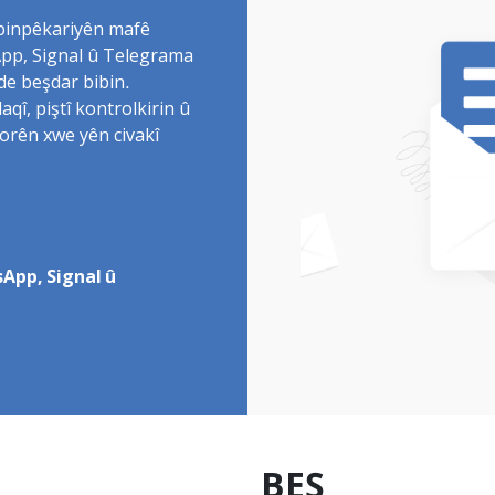
 binpêkariyên mafê
sApp, Signal û Telegrama
de beşdar bibin.
î, piştî kontrolkirin û
torên xwe yên civakî
App, Signal û
BEŞ