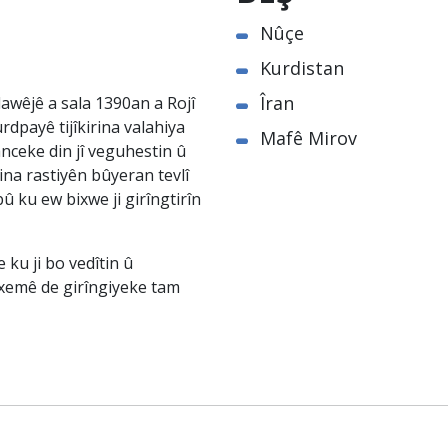
Nûçe
Kurdistan
Îran
awêjê a sala 1390an a Rojî
rdpayê tijîkirina valahiya
Mafê Mirov
nceke din jî veguhestin û
na rastiyên bûyeran tevlî
û ku ew bixwe ji girîngtirîn
ku ji bo vedîtin û
êxemê de girîngiyeke tam