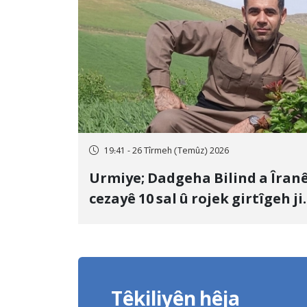
19:41 - 26 Tîrmeh (Temûz) 2026
Urmiye; Dadgeha Bilind a Îran
cezayê 10 sal û rojek girtîgeh ji
bo Yûnis Nebîzade piştrast kir
Têkiliyên hêja