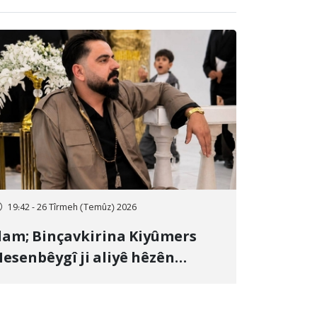
19:42 - 26 Tîrmeh (Temûz) 2026
lam; Binçavkirina Kiyûmers
esenbêygî ji aliyê hêzên
wlehiyê ve û veguhestina wî bo
ihekî nediyar