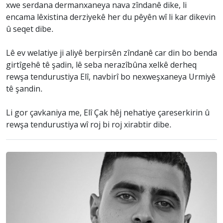
xwe serdana dermanxaneya nava zîndanê dike, li
encama lêxistina derziyekê her du pêyên wî li kar dikevin
û seqet dibe.
Lê ev welatiye ji aliyê berpirsên zîndanê car din bo benda
girtîgehê tê şadin, lê seba nerazîbûna xelkê derheq
rewşa tendurustiya Elî, navbirî bo nexweşxaneya Urmiyê
tê şandin.
Li gor çavkaniya me, Elî Çak hêj nehatiye çareserkirin û
rewşa tendurustiya wî roj bi roj xirabtir dibe.