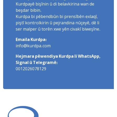
Kurdpayê bişînin û di belavkirina wan de
beşdar bibin.
Kurdpa bi pêbendbûn bi prensîbên exlaqî,
piştî kontrolkirin û pejrandina nûçeyê, dê li
ser malper û torên xwe yên civakî biweşîne.
Emaila Kurdpa:
info@kurdpa.com
Hejmara pêwendiya Kurdpa li WhatsApp,
Signal û Telegramê:
0012026078129