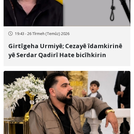
19:43 - 26 Tîrmeh (Temûz) 2026
Girtîgeha Urmiyê; Cezayê îdamkirinê
yê Serdar Qadirî Hate bicîhkirin