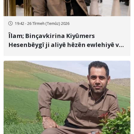
19:42 - 26 Tîrmeh (Temûz) 2026
Îlam; Binçavkirina Kiyûmers
Hesenbêygî ji aliyê hêzên ewlehiyê ve
û veguhestina wî bo cihekî nediyar