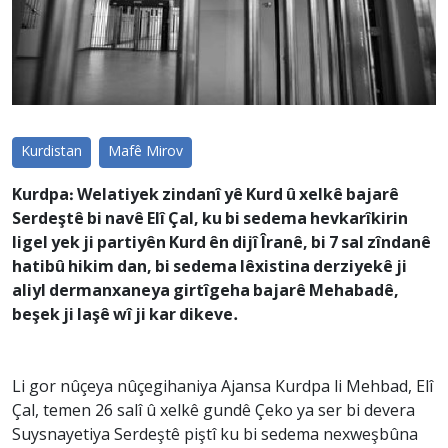
Kurdistan
Mafê Mirov
Kurdpa: Welatiyek zindanî yê Kurd û xelkê bajarê
Serdeştê bi navê Elî Çal, ku bi sedema hevkarîkirin
ligel yek ji partiyên Kurd ên dijî Îranê, bi 7 sal zîndanê
hatibû hikim dan, bi sedema lêxistina derziyekê ji
aliyl dermanxaneya girtîgeha bajarê Mehabadê,
beşek ji laşê wî ji kar dikeve.
Li gor nûçeya nûçegihaniya Ajansa Kurdpa li Mehbad, Elî
Çal, temen 26 salî û xelkê gundê Çeko ya ser bi devera
Suysnayetiya Serdeştê piştî ku bi sedema nexweşbûna