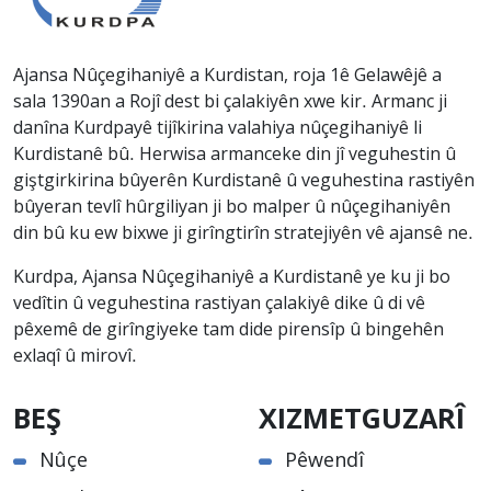
Ajansa Nûçegihaniyê a Kurdistan, roja 1ê Gelawêjê a
sala 1390an a Rojî dest bi çalakiyên xwe kir. Armanc ji
danîna Kurdpayê tijîkirina valahiya nûçegihaniyê li
Kurdistanê bû. Herwisa armanceke din jî veguhestin û
giştgirkirina bûyerên Kurdistanê û veguhestina rastiyên
bûyeran tevlî hûrgiliyan ji bo malper û nûçegihaniyên
din bû ku ew bixwe ji girîngtirîn stratejiyên vê ajansê ne.
Kurdpa, Ajansa Nûçegihaniyê a Kurdistanê ye ku ji bo
vedîtin û veguhestina rastiyan çalakiyê dike û di vê
pêxemê de girîngiyeke tam dide pirensîp û bingehên
exlaqî û mirovî.
BEŞ
XIZMETGUZARÎ
Nûçe
Pêwendî