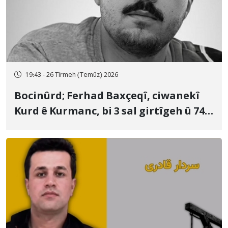
19:43 - 26 Tîrmeh (Temûz) 2026
Bocinûrd; Ferhad Baxçeqî, ciwanekî
Kurd ê Kurmanc, bi 3 sal girtîgeh û 74
qamçîyan hat cezakirin