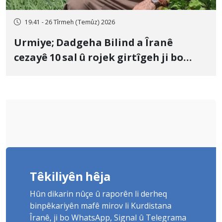
19:41 - 26 Tîrmeh (Temûz) 2026
Urmiye; Dadgeha Bilind a Îranê
cezayê 10 sal û rojek girtîgeh ji bo
Yûnis Nebîzade piştrast kir
Têkiliyên hêja
Hûn dikarin nûçe û raporên li derheq
binpêkariyên mafê mirov li Kurdistana
Îranê, ji bo WhatsApp, Signal û Telegrama