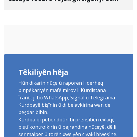
Yûnis Nebîzade piştrast kir
Têkiliyên hêja
Hûn dikarin nûçe û raporên li derheq
binpêkariyên mafê mirov li Kurdistana
Îranê, ji bo WhatsApp, Signal û Telegrama
Kurdpayê bişînin û di belavkirina wan de
beşdar bibin.
Kurdpa bi pêbendbûn bi prensîbên exlaqî,
piştî kontrolkirin û pejrandina nûçeyê, dê li
ser malper û torên xwe yên civakî biweşîne.