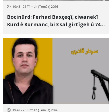
19:43 - 26 Tîrmeh (Temûz) 2026
Bocinûrd; Ferhad Baxçeqî, ciwanekî
Kurd ê Kurmanc, bi 3 sal girtîgeh û 74
qamçîyan hat cezakirin
19:43 - 26 Tîrmeh (Temûz) 2026