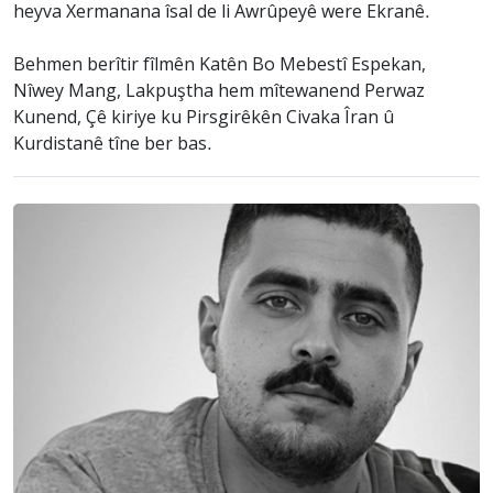
heyva Xermanana îsal de li Awrûpeyê were Ekranê.
Behmen berîtir fîlmên Katên Bo Mebestî Espekan,
Nîwey Mang, Lakpuştha hem mîtewanend Perwaz
Kunend, Çê kiriye ku Pirsgirêkên Civaka Îran û
Kurdistanê tîne ber bas.