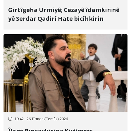
Girtîgeha Urmiyê; Cezayê îdamkirinê
yê Serdar Qadirî Hate bicîhkirin
19:42 - 26 Tîrmeh (Temûz) 2026