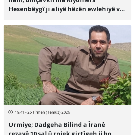
Îlam; Binçavkirina Kiyûmers
Hesenbêygî ji aliyê hêzên ewlehiyê ve
û veguhestina wî bo cihekî nediyar
19:41 - 26 Tîrmeh (Temûz) 2026
Urmiye; Dadgeha Bilind a Îranê
cezayê 10 sal û rojek girtîgeh ji bo