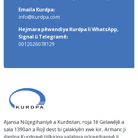
Emaila Kurdpa:
info@kurdpa.com
Hejmara pêwendiya Kurdpa li WhatsApp,
Signal û Telegramê:
0012026078129
Ajansa Nûçegihaniyê a Kurdistan, roja 1ê Gelawêjê a
sala 1390an a Rojî dest bi çalakiyên xwe kir. Armanc ji
danîna Kurdpayê tijîkirina valahiya nûçegihaniyê li