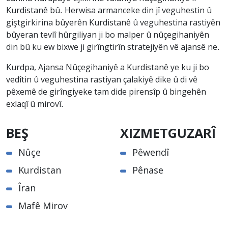
Kurdistanê bû. Herwisa armanceke din jî veguhestin û
giştgirkirina bûyerên Kurdistanê û veguhestina rastiyên
bûyeran tevlî hûrgiliyan ji bo malper û nûçegihaniyên
din bû ku ew bixwe ji girîngtirîn stratejiyên vê ajansê ne.
Kurdpa, Ajansa Nûçegihaniyê a Kurdistanê ye ku ji bo
vedîtin û veguhestina rastiyan çalakiyê dike û di vê
pêxemê de girîngiyeke tam dide pirensîp û bingehên
exlaqî û mirovî.
BEŞ
XIZMETGUZARÎ
Nûçe
Pêwendî
Kurdistan
Pênase
Îran
Mafê Mirov