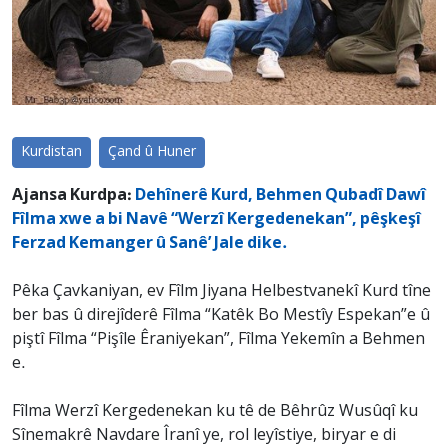
Kurdistan
Çand û Huner
Ajansa Kurdpa:
Dehînerê Kurd, Behmen Qubadî Dawî
Fîlma xwe a bi Navê “Werzî Kergedenekan”, pêşkeşî
Ferzad Kemanger û Sanê’ Jale dike.
Pêka Çavkaniyan, ev Fîlm Jiyana Helbestvanekî Kurd tîne
ber bas û direjîderê Fîlma “Katêk Bo Mestîy Espekan”e û
piştî Fîlma “Pişîle Êraniyekan”, Fîlma Yekemîn a Behmen
e.
Fîlma Werzî Kergedenekan ku tê de Bêhrûz Wusûqî ku
Sînemakrê Navdare Îranî ye, rol leyîstiye, biryar e di