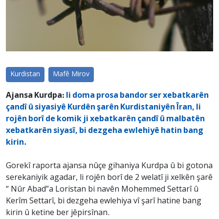
Kurdistan
Mafê Mirov
Ajansa Kurdpa:
li doma prosa bandor ser xebatkarên
çandî û siyasiyê Kurdên şarên Kurdistaniyên Îran, li
rojên borî de komik ji xebatkarên çandî û malbatên
xebatkarên siyasî, bi dezgeha ewlehiyê hatin bang
kirin.
Gorekî raporta ajansa nûçe gihaniya Kurdpa û bi gotona
serekaniyik agadar, li rojên borî de 2 welatî ji xelkên şarê
“ Nûr Abad”a Loristan bi navên Mohemmed Settarî û
Kerîm Settarî, bi dezgeha ewlehiya vî şarî hatine bang
kirin û ketine ber jêpirsînan.