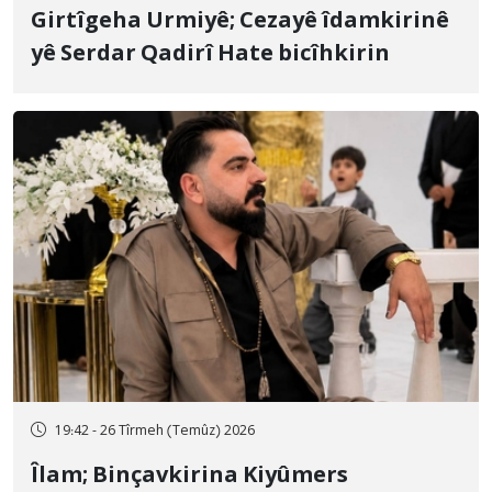
Girtîgeha Urmiyê; Cezayê îdamkirinê
yê Serdar Qadirî Hate bicîhkirin
19:42 - 26 Tîrmeh (Temûz) 2026
Îlam; Binçavkirina Kiyûmers