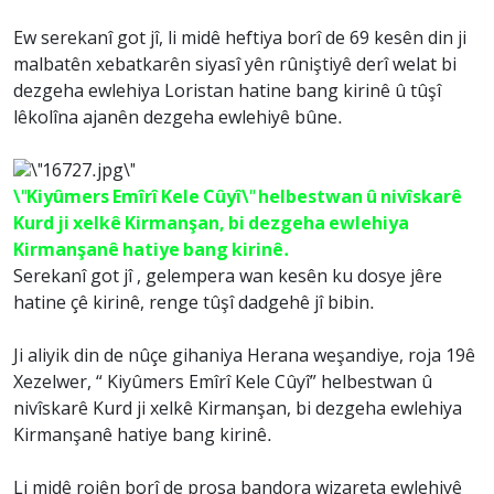
Ew serekanî got jî, li midê heftiya borî de 69 kesên din ji
malbatên xebatkarên siyasî yên rûniştiyê derî welat bi
dezgeha ewlehiya Loristan hatine bang kirinê û tûşî
lêkolîna ajanên dezgeha ewlehiyê bûne.
\"Kiyûmers Emîrî Kele Cûyî\" helbestwan û nivîskarê
Kurd ji xelkê Kirmanşan, bi dezgeha ewlehiya
Kirmanşanê hatiye bang kirinê.
Serekanî got jî , gelempera wan kesên ku dosye jêre
hatine çê kirinê, renge tûşî dadgehê jî bibin.
Ji aliyik din de nûçe gihaniya Herana weşandiye, roja 19ê
Xezelwer, “ Kiyûmers Emîrî Kele Cûyî” helbestwan û
nivîskarê Kurd ji xelkê Kirmanşan, bi dezgeha ewlehiya
Kirmanşanê hatiye bang kirinê.
Li midê rojên borî de prosa bandora wizareta ewlehiyê