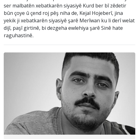
ser malbatên xebatkarên siyasiyê Kurd ber bî zêdetir
bûn çoye û çend roj pêş niha de, Kejal Hojeberî, jina
yekik ji xebatkarên siyasiyê şarê Merîwan ku li derî welat
dijî, paşî girtinê, bi dezgeha ewlehiya şarê Sinê hate
raguhastinê.