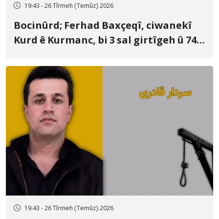
19:43 - 26 Tîrmeh (Temûz) 2026
Bocinûrd; Ferhad Baxçeqî, ciwanekî
Kurd ê Kurmanc, bi 3 sal girtîgeh û 74
qamçîyan hat cezakirin
19:43 - 26 Tîrmeh (Temûz) 2026