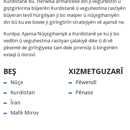
Kurdistanê bû. Herwisa armanceke din jî veguhestin û
giştgirkirina bûyerên Kurdistanê û veguhestina rastiyên
bûyeran tevlî hûrgiliyan ji bo malper û nûçegihaniyên
din bû ku ew bixwe ji girîngtirîn stratejiyên vê ajansê ne.
Kurdpa, Ajansa Nûçegihaniyê a Kurdistanê ye ku ji bo
vedîtin û veguhestina rastiyan çalakiyê dike û di vê
pêxemê de girîngiyeke tam dide pirensîp û bingehên
exlaqî û mirovî.
BEŞ
XIZMETGUZARÎ
Nûçe
Pêwendî
Kurdistan
Pênase
Îran
Mafê Mirov