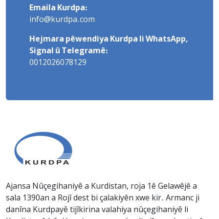
Emaila Kurdpa:
info@kurdpa.com
Hejmara pêwendiya Kurdpa li WhatsApp,
Signal û Telegramê:
0012026078129
Ajansa Nûçegihaniyê a Kurdistan, roja 1ê Gelawêjê a
sala 1390an a Rojî dest bi çalakiyên xwe kir. Armanc ji
danîna Kurdpayê tijîkirina valahiya nûçegihaniyê li