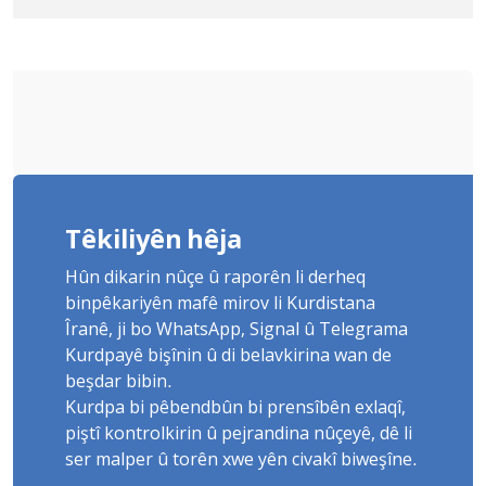
Yûnis Nebîzade piştrast kir
Têkiliyên hêja
Hûn dikarin nûçe û raporên li derheq
binpêkariyên mafê mirov li Kurdistana
Îranê, ji bo WhatsApp, Signal û Telegrama
Kurdpayê bişînin û di belavkirina wan de
beşdar bibin.
Kurdpa bi pêbendbûn bi prensîbên exlaqî,
piştî kontrolkirin û pejrandina nûçeyê, dê li
ser malper û torên xwe yên civakî biweşîne.