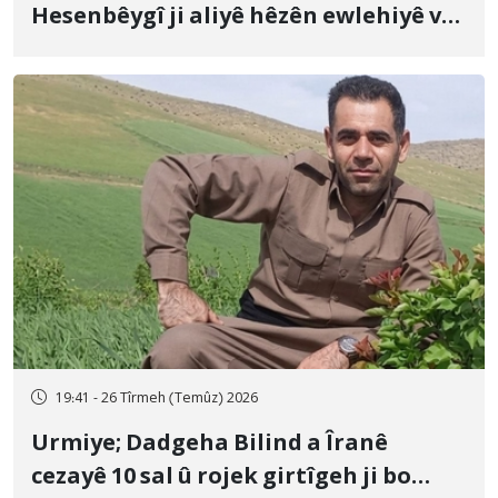
Hesenbêygî ji aliyê hêzên ewlehiyê ve
û veguhestina wî bo cihekî nediyar
19:41 - 26 Tîrmeh (Temûz) 2026
Urmiye; Dadgeha Bilind a Îranê
cezayê 10 sal û rojek girtîgeh ji bo