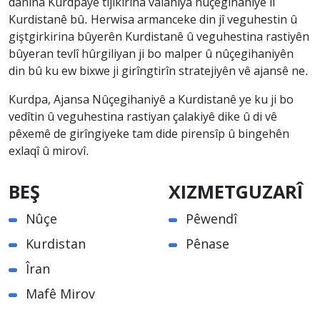
danîna Kurdpayê tijîkirina valahiya nûçegihaniyê li
Kurdistanê bû. Herwisa armanceke din jî veguhestin û
giştgirkirina bûyerên Kurdistanê û veguhestina rastiyên
bûyeran tevlî hûrgiliyan ji bo malper û nûçegihaniyên
din bû ku ew bixwe ji girîngtirîn stratejiyên vê ajansê ne.
Kurdpa, Ajansa Nûçegihaniyê a Kurdistanê ye ku ji bo
vedîtin û veguhestina rastiyan çalakiyê dike û di vê
pêxemê de girîngiyeke tam dide pirensîp û bingehên
exlaqî û mirovî.
BEŞ
XIZMETGUZARÎ
Nûçe
Pêwendî
Kurdistan
Pênase
Îran
Mafê Mirov