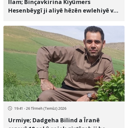
Îlam; Binçavkirina Kiyûmers
Hesenbêygî ji aliyê hêzên ewlehiyê ve
û veguhestina wî bo cihekî nediyar
19:41 - 26 Tîrmeh (Temûz) 2026
Urmiye; Dadgeha Bilind a Îranê