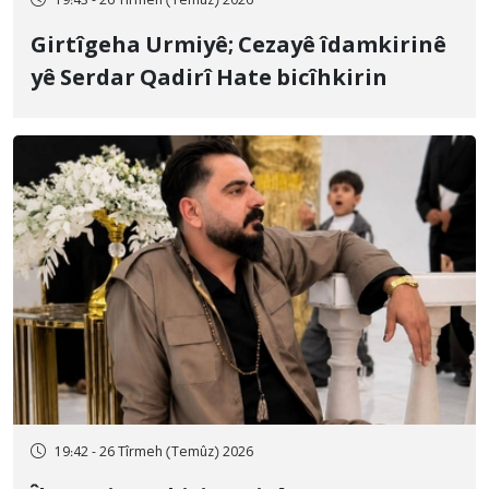
19:43 - 26 Tîrmeh (Temûz) 2026
Girtîgeha Urmiyê; Cezayê îdamkirinê
yê Serdar Qadirî Hate bicîhkirin
19:42 - 26 Tîrmeh (Temûz) 2026