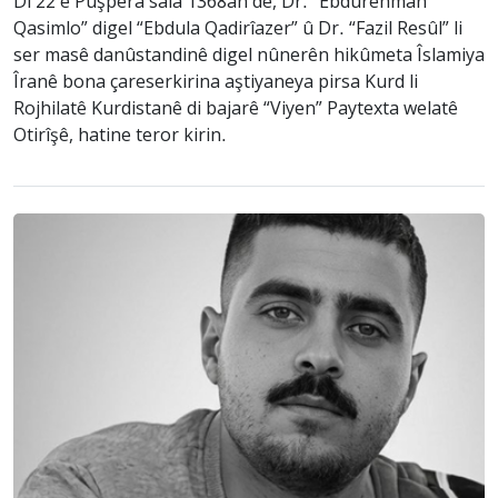
Di 22`ê Pûşpera sala 1368an de, Dr. “Ebdurehman
Qasimlo” digel “Ebdula Qadirîazer” û Dr. “Fazil Resûl” li
ser masê danûstandinê digel nûnerên hikûmeta Îslamiya
Îranê bona çareserkirina aştiyaneya pirsa Kurd li
Rojhilatê Kurdistanê di bajarê “Viyen” Paytexta welatê
Otirîşê, hatine teror kirin.