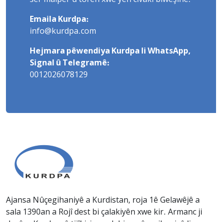
Emaila Kurdpa:
info@kurdpa.com
Hejmara pêwendiya Kurdpa li WhatsApp,
Signal û Telegramê:
0012026078129
Ajansa Nûçegihaniyê a Kurdistan, roja 1ê Gelawêjê a
sala 1390an a Rojî dest bi çalakiyên xwe kir. Armanc ji