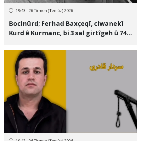
19:43 - 26 Tîrmeh (Temûz) 2026
Bocinûrd; Ferhad Baxçeqî, ciwanekî
Kurd ê Kurmanc, bi 3 sal girtîgeh û 74
qamçîyan hat cezakirin