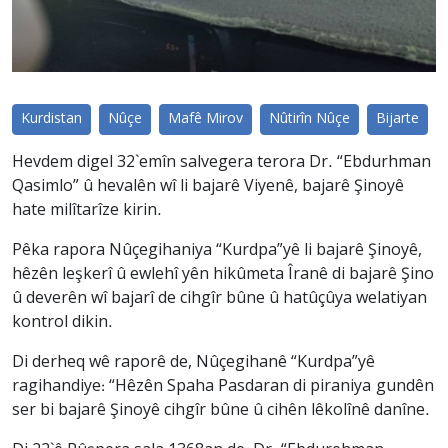
Kurdistan
Nûçe
Mafê Mirov
Nûtirîn Nûçe
Bijarte
Hevdem digel 32`emîn salvegera terora Dr. “Ebdurhman
Qasimlo” û hevalên wî li bajarê Viyenê, bajarê Şinoyê
hate milîtarîze kirin.
Pêka rapora Nûçegihaniya “Kurdpa”yê li bajarê Şinoyê,
hêzên leşkerî û ewlehî yên hikûmeta Îranê di bajarê Şino
û deverên wî bajarî de cihgîr bûne û hatûçûya welatiyan
kontrol dikin.
Di derheq wê raporê de, Nûçegihanê “Kurdpa”yê
ragihandiye: “Hêzên Spaha Pasdaran di piraniya gundên
ser bi bajarê Şinoyê cihgîr bûne û cihên lêkolînê danîne.