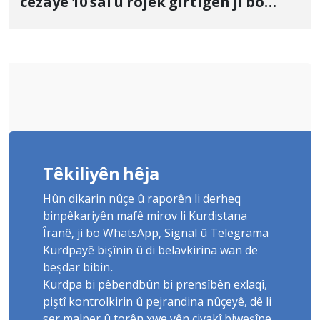
cezayê 10 sal û rojek girtîgeh ji bo
Yûnis Nebîzade piştrast kir
Têkiliyên hêja
Hûn dikarin nûçe û raporên li derheq
binpêkariyên mafê mirov li Kurdistana
Îranê, ji bo WhatsApp, Signal û Telegrama
Kurdpayê bişînin û di belavkirina wan de
beşdar bibin.
Kurdpa bi pêbendbûn bi prensîbên exlaqî,
piştî kontrolkirin û pejrandina nûçeyê, dê li
ser malper û torên xwe yên civakî biweşîne.