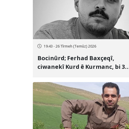
19:43 - 26 Tîrmeh (Temûz) 2026
Bocinûrd; Ferhad Baxçeqî,
ciwanekî Kurd ê Kurmanc, bi 3
sal girtîgeh û 74 qamçîyan hat
cezakirin