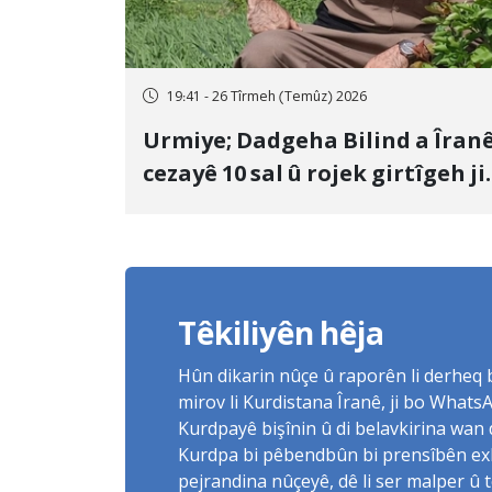
19:41 - 26 Tîrmeh (Temûz) 2026
Urmiye; Dadgeha Bilind a Îran
cezayê 10 sal û rojek girtîgeh ji
bo Yûnis Nebîzade piştrast kir
Têkiliyên hêja
Hûn dikarin nûçe û raporên li derheq
mirov li Kurdistana Îranê, ji bo What
Kurdpayê bişînin û di belavkirina wan 
Kurdpa bi pêbendbûn bi prensîbên exlaq
pejrandina nûçeyê, dê li ser malper û 