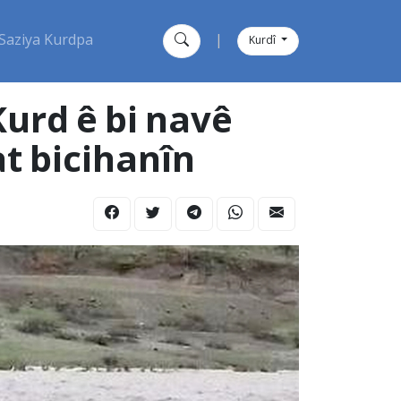
Saziya Kurdpa
|
Kurdî
urd ê bi navê
t bicihanîn