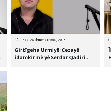
19:43 - 26 Tîrmeh (Temûz) 2026
Girtîgeha Urmiyê; Cezayê
Î
îdamkirinê yê Serdar Qadirî
H
Hate bicîhkirin
e
c