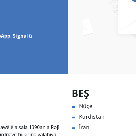
App, Signal û
BEŞ
Nûçe
Kurdistan
Îran
awêjê a sala 1390an a Rojî
rdpayê tijîkirina valahiya