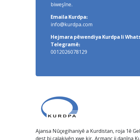
biweşîne.
Emaila Kurdpa:
info@kurdpa.com
Hejmara pêwendiya Kurdpa li Whats
Telegramê:
0012026078129
Ajansa Nûçegihaniyê a Kurdistan, roja 1ê Gel
dest bi çalakiyên xwe kir. Armanc ji danîna Ku