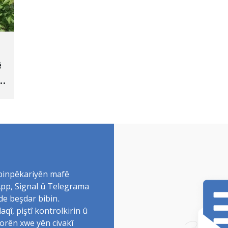
ê
 binpêkariyên mafê
sApp, Signal û Telegrama
de beşdar bibin.
î, piştî kontrolkirin û
torên xwe yên civakî