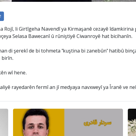
e
Rojî, li Girtîgeha Navendî ya Kirmaşanê cezayê îdamkirina g
vçeya Selasa Bawecanî û rûniştiyê Ciwanroyê hat bicihanîn.
han di şerekî de bi tohmeta "kuştina bi zanebûn" hatibû binç
 birîn.
kên wî hene.
i aliyê rayedarên fermî an jî medyaya navxweyî ya Îranê ve n