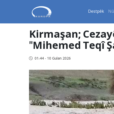
Destpêk
Nû
Kirmaşan; Cezayê
"Mihemed Teqî Ş
01:44 - 10 Gulan 2026