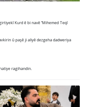
irtiyekî Kurd ê bi navê "Mihemed Teqî
avkirin û paşê ji aliyê dezgeha dadweriya
ehatiye ragihandin.