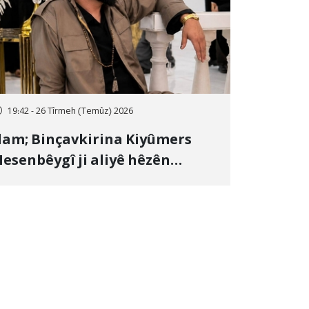
19:42 - 26 Tîrmeh (Temûz) 2026
lam; Binçavkirina Kiyûmers
esenbêygî ji aliyê hêzên
wlehiyê ve û veguhestina wî bo
ihekî nediyar