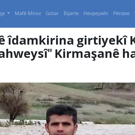
çe
Mafê Mirov
Gotar
Bijarte
Hevpeywîn
Pênase
 îdamkirina girtiyekî K
ahweysî" Kirmaşanê ha