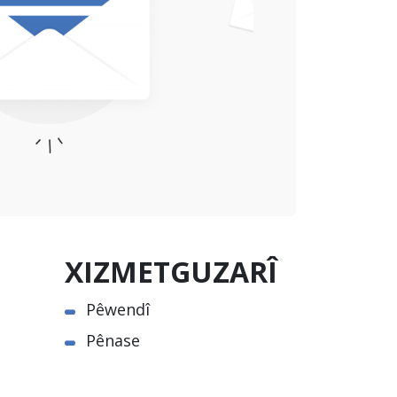
XIZMETGUZARÎ
Pêwendî
Pênase