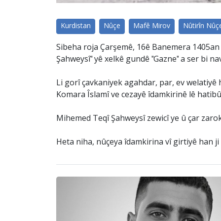
Kurdistan
Nûçe
Mafê Mirov
Nûtirîn Nûç
Sibeha roja Çarşemê, 16ê Banemera 1405an a 
Şahweysî" yê xelkê gundê "Gazne" a ser bi na
Li gorî çavkaniyek agahdar, par, ev welatiyê 
Komara Îslamî ve cezayê îdamkirinê lê hatibû
Mihemed Teqî Şahweysî zewicî ye û çar zaro
Heta niha, nûçeya îdamkirina vî girtiyê han j