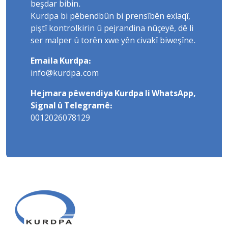
beşdar bibin.
Kurdpa bi pêbendbûn bi prensîbên exlaqî,
piştî kontrolkirin û pejrandina nûçeyê, dê li
ser malper û torên xwe yên civakî biweşîne.
Emaila Kurdpa:
info@kurdpa.com
Hejmara pêwendiya Kurdpa li WhatsApp,
Signal û Telegramê:
0012026078129