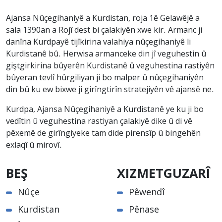
Ajansa Nûçegihaniyê a Kurdistan, roja 1ê Gelawêjê a
sala 1390an a Rojî dest bi çalakiyên xwe kir. Armanc ji
danîna Kurdpayê tijîkirina valahiya nûçegihaniyê li
Kurdistanê bû. Herwisa armanceke din jî veguhestin û
giştgirkirina bûyerên Kurdistanê û veguhestina rastiyên
bûyeran tevlî hûrgiliyan ji bo malper û nûçegihaniyên
din bû ku ew bixwe ji girîngtirîn stratejiyên vê ajansê ne.
Kurdpa, Ajansa Nûçegihaniyê a Kurdistanê ye ku ji bo
vedîtin û veguhestina rastiyan çalakiyê dike û di vê
pêxemê de girîngiyeke tam dide pirensîp û bingehên
exlaqî û mirovî.
BEŞ
XIZMETGUZARÎ
Nûçe
Pêwendî
Kurdistan
Pênase