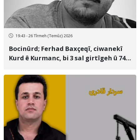
19:43 - 26 Tîrmeh (Temûz) 2026
Bocinûrd; Ferhad Baxçeqî, ciwanekî
Kurd ê Kurmanc, bi 3 sal girtîgeh û 74
qamçîyan hat cezakirin