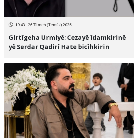
19:43 - 26 Tîrmeh (Temûz) 2026
Girtîgeha Urmiyê; Cezayê îdamkirinê
yê Serdar Qadirî Hate bicîhkirin