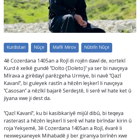
Kurdistan
Nûçe
Mafê Mirov
Nûtirîn Nûçe
4ê Cozerdana 1405an a Rojî di rojên dawî de, xortekî
Kurd ê xelkê gundê "Dolto (Doleto)" ya ser bi navçeya
Mîrava a girêdayî parêzgeha Urmiye, bi navê "Qazî
Kavanî", bi guleyek rastîn a hêzên leşkerî li navçeya
"Casosan" a nêzîkî bajarê Serdeştê, li serê wî hate ket û
jiyana xwe ji dest da.
"Qazî Kavanî", ku bi kasibkariyê mijûl dibû, bi teqeya
rasterast a hêzên leşkerî li serê wî hate birîndar kirin û
roja Yekşemê, 3ê Cozerdana 1405an a Rojî, êvarê li
nexweşxaneyek Mihabadê ji ber giraniya birînên xwe