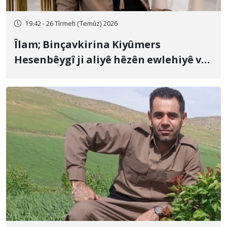
19:42 - 26 Tîrmeh (Temûz) 2026
Îlam; Binçavkirina Kiyûmers
Hesenbêygî ji aliyê hêzên ewlehiyê ve
û veguhestina wî bo cihekî nediyar