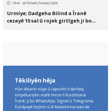
19:41 - 26 Tîrmeh (Temûz) 2026
Urmiye; Dadgeha Bilind a Îranê
cezayê 10 sal û rojek girtîgeh ji bo
Yûnis Nebîzade piştrast kir
Têkiliyên hêja
Hûn dikarin nûçe û raporên li derheq
binpêkariyên mafê mirov li Kurdistana
Îranê, ji bo WhatsApp, Signal û Telegrama
Kurdpayê bişînin û di belavkirina wan de