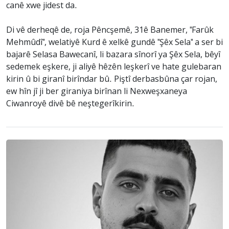
canê xwe jidest da.
Di vê derheqê de, roja Pêncşemê, 31ê Banemer, "Farûk
Mehmûdî", welatiyê Kurd ê xelkê gundê "Şêx Sela" a ser bi
bajarê Selasa Bawecanî, li bazara sînorî ya Şêx Sela, bêyî
sedemek eşkere, ji aliyê hêzên leşkerî ve hate gulebaran
kirin û bi giranî birîndar bû. Piştî derbasbûna çar rojan,
ew hîn jî ji ber giraniya birînan li Nexweşxaneya
Ciwanroyê divê bê neştegerîkirin.