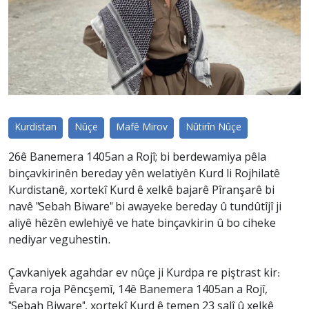
Kurdistan
Nûçe
Mafê Mirov
Nûtirîn Nûçe
26ê Banemera 1405an a Rojî; bi berdewamiya pêla
binçavkirinên bereday yên welatiyên Kurd li Rojhilatê
Kurdistanê, xortekî Kurd ê xelkê bajarê Pîranşarê bi
navê "Sebah Biware" bi awayeke bereday û tundûtîjî ji
aliyê hêzên ewlehiyê ve hate binçavkirin û bo ciheke
nediyar veguhestin.
Çavkaniyek agahdar ev nûçe ji Kurdpa re piştrast kir:
Êvara roja Pêncşemî, 14ê Banemera 1405an a Rojî,
"Sebah Biware", xortekî Kurd ê temen 23 salî û xelkê