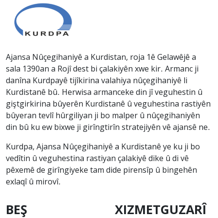
Ajansa Nûçegihaniyê a Kurdistan, roja 1ê Gelawêjê a
sala 1390an a Rojî dest bi çalakiyên xwe kir. Armanc ji
danîna Kurdpayê tijîkirina valahiya nûçegihaniyê li
Kurdistanê bû. Herwisa armanceke din jî veguhestin û
giştgirkirina bûyerên Kurdistanê û veguhestina rastiyên
bûyeran tevlî hûrgiliyan ji bo malper û nûçegihaniyên
din bû ku ew bixwe ji girîngtirîn stratejiyên vê ajansê ne.
Kurdpa, Ajansa Nûçegihaniyê a Kurdistanê ye ku ji bo
vedîtin û veguhestina rastiyan çalakiyê dike û di vê
pêxemê de girîngiyeke tam dide pirensîp û bingehên
exlaqî û mirovî.
BEŞ
XIZMETGUZARÎ