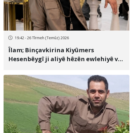
19:42 - 26 Tîrmeh (Temûz) 2026
Îlam; Binçavkirina Kiyûmers
Hesenbêygî ji aliyê hêzên ewlehiyê ve
û veguhestina wî bo cihekî nediyar