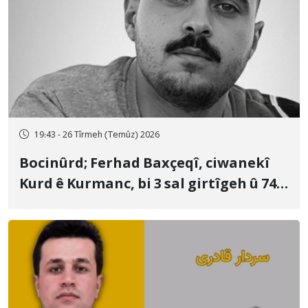
19:43 - 26 Tîrmeh (Temûz) 2026
Bocinûrd; Ferhad Baxçeqî, ciwanekî
Kurd ê Kurmanc, bi 3 sal girtîgeh û 74
qamçîyan hat cezakirin