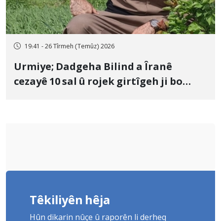
19:41 - 26 Tîrmeh (Temûz) 2026
Urmiye; Dadgeha Bilind a Îranê
cezayê 10 sal û rojek girtîgeh ji bo
Yûnis Nebîzade piştrast kir
Têkiliyên hêja
Hûn dikarin nûçe û raporên li derheq