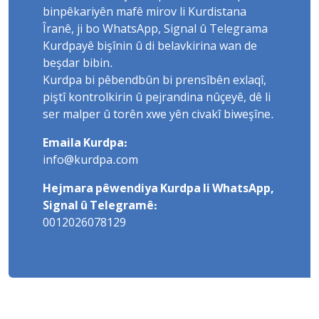
binpêkariyên mafê mirov li Kurdistana
Îranê, ji bo WhatsApp, Signal û Telegrama
Kurdpayê bişînin û di belavkirina wan de
beşdar bibin.
Kurdpa bi pêbendbûn bi prensîbên exlaqî,
piştî kontrolkirin û pejrandina nûçeyê, dê li
ser malper û torên xwe yên civakî biweşîne.
Emaila Kurdpa:
info@kurdpa.com
Hejmara pêwendiya Kurdpa li WhatsApp,
Signal û Telegramê:
0012026078129