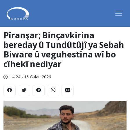
Pîranşar; Binçavkirina
bereday û Tundûtûjî ya Sebah
Biware û veguhestina wî bo
cîhekî nediyar
14:24 - 16 Gulan 2026