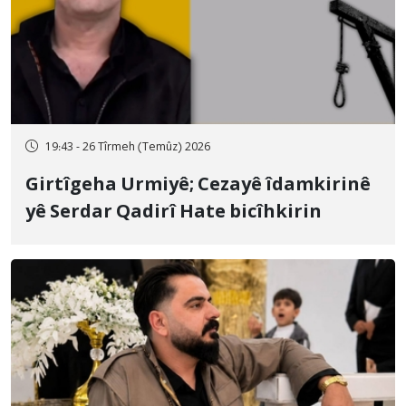
19:43 - 26 Tîrmeh (Temûz) 2026
Girtîgeha Urmiyê; Cezayê îdamkirinê
yê Serdar Qadirî Hate bicîhkirin