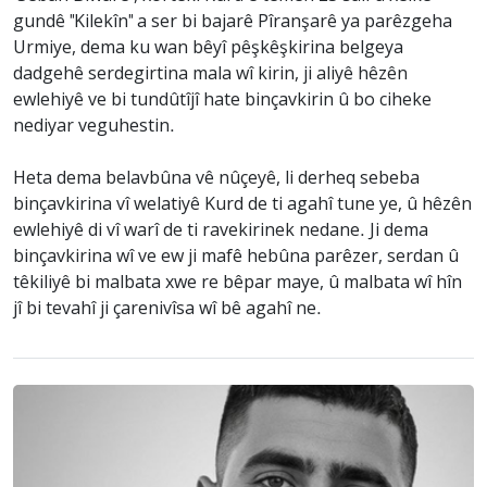
gundê "Kilekîn" a ser bi bajarê Pîranşarê ya parêzgeha
Urmiye, dema ku wan bêyî pêşkêşkirina belgeya
dadgehê serdegirtina mala wî kirin, ji aliyê hêzên
ewlehiyê ve bi tundûtîjî hate binçavkirin û bo ciheke
nediyar veguhestin.
Heta dema belavbûna vê nûçeyê, li derheq sebeba
binçavkirina vî welatiyê Kurd de ti agahî tune ye, û hêzên
ewlehiyê di vî warî de ti ravekirinek nedane. Ji dema
binçavkirina wî ve ew ji mafê hebûna parêzer, serdan û
têkiliyê bi malbata xwe re bêpar maye, û malbata wî hîn
jî bi tevahî ji çarenivîsa wî bê agahî ne.