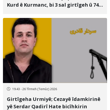
Kurd ê Kurmanc, bi 3 sal girtîgeh û 74
qamçîyan hat cezakirin
19:43 - 26 Tîrmeh (Temûz) 2026
Girtîgeha Urmiyê; Cezayê îdamkirinê
yê Serdar Qadirî Hate bicîhkirin