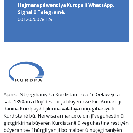
Hejmara pêwendiya Kurdpa li WhatsApp,
Signal û Telegramê:
0012026078129
Ajansa Nûçegihaniyê a Kurdistan, roja 1ê Gelawêjê a
sala 1390an a Rojî dest bi çalakiyên xwe kir. Armanc ji
danîna Kurdpayê tijîkirina valahiya nûçegihaniyê li
Kurdistanê bû. Herwisa armanceke din jî veguhestin û
giştgirkirina bûyerên Kurdistanê û veguhestina rastiyên
bûyeran tevlî hûrgiliyan ji bo malper û nûçegihaniyên