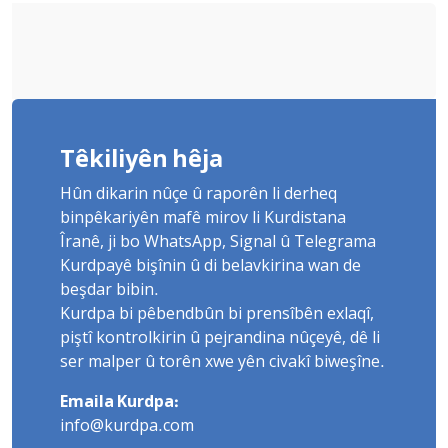
Têkiliyên hêja
Hûn dikarin nûçe û raporên li derheq
binpêkariyên mafê mirov li Kurdistana
Îranê, ji bo WhatsApp, Signal û Telegrama
Kurdpayê bişînin û di belavkirina wan de
beşdar bibin.
Kurdpa bi pêbendbûn bi prensîbên exlaqî,
piştî kontrolkirin û pejrandina nûçeyê, dê li
ser malper û torên xwe yên civakî biweşîne.
Emaila Kurdpa:
info@kurdpa.com