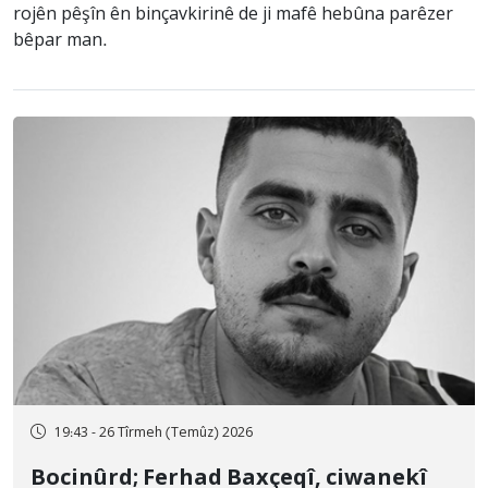
rojên pêşîn ên binçavkirinê de ji mafê hebûna parêzer
bêpar man.
19:43 - 26 Tîrmeh (Temûz) 2026
Bocinûrd; Ferhad Baxçeqî, ciwanekî