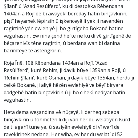
Şîlanî" û "Azad Resûlferd", ku di destpêka Rêbendana
1404an a Rojî de bi awayekî bereday hatin binçavkirin,
piştî heyamek lêpirsîn û îşkenceyê li yek ji navendên
ragirtinê yên ewlehiyê ji bo girtîgeha Bokanê hatine
veguhastin. Ew niha çend hefte ne ku di vê girtîgehê de
bêçarenivîs têne ragirtin, û berdana wan bi danîna
barimteyê tê astengkirin.
Roja Înê, 10ê Rêbendana 1404an a Rojî, "Azad
Resûlîferd", kurê Rehîm, ji dayik bûye 1359an a Rojî, û
"Rehîm Şîlanî", kurê Osman, ji dayik bûye 1354an, herdu jî
xelkê Bokanê, ji aliyê hêzên ewlehiyê ve bêyî biryara
dadgehê hatin binçavkirin û ji bo cihekî nediyar hatin
veguhastin.
Heta dema weşandina vê nûçeyê, li derheq sebeba
binçavkirin û tohmetên li dijî van her du welatiyên Kurd
de ti agahî tune ye, û saziyên ewlehiyê di vî warî de
ravekirinek nedane. Her wiha, ev her du welatî di 52