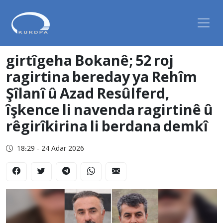
girtîgeha Bokanê; 52 roj
ragirtina bereday ya Rehîm
Şîlanî û Azad Resûlferd,
îşkence li navenda ragirtinê û
rêgirîkirina li berdana demkî
18:29 - 24 Adar 2026