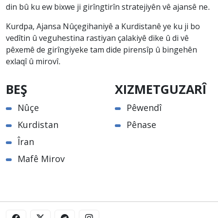
din bû ku ew bixwe ji girîngtirîn stratejiyên vê ajansê ne.
Kurdpa, Ajansa Nûçegihaniyê a Kurdistanê ye ku ji bo
vedîtin û veguhestina rastiyan çalakiyê dike û di vê
pêxemê de girîngiyeke tam dide pirensîp û bingehên
exlaqî û mirovî.
BEŞ
XIZMETGUZARÎ
Nûçe
Pêwendî
Kurdistan
Pênase
Îran
Mafê Mirov