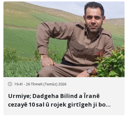
19:41 - 26 Tîrmeh (Temûz) 2026
Urmiye; Dadgeha Bilind a Îranê
cezayê 10 sal û rojek girtîgeh ji bo
Yûnis Nebîzade piştrast kir