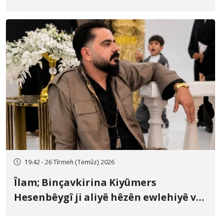
19:42 - 26 Tîrmeh (Temûz) 2026
Îlam; Binçavkirina Kiyûmers
Hesenbêygî ji aliyê hêzên ewlehiyê ve
û veguhestina wî bo cihekî nediyar