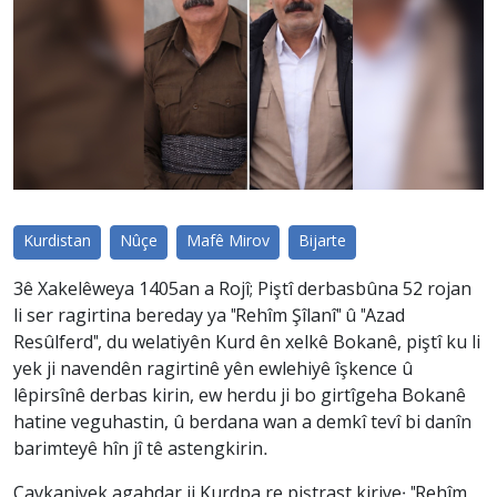
Kurdistan
Nûçe
Mafê Mirov
Bijarte
3ê Xakelêweya 1405an a Rojî; Piştî derbasbûna 52 rojan
li ser ragirtina bereday ya "Rehîm Şîlanî" û "Azad
Resûlferd", du welatiyên Kurd ên xelkê Bokanê, piştî ku li
yek ji navendên ragirtinê yên ewlehiyê îşkence û
lêpirsînê derbas kirin, ew herdu ji bo girtîgeha Bokanê
hatine veguhastin, û berdana wan a demkî tevî bi danîn
barimteyê hîn jî tê astengkirin.
Çavkaniyek agahdar ji Kurdpa re piştrast kiriye: "Rehîm