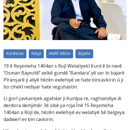
Kurdistan
Nûçe
Mafê Mirov
Bijarte
19 ê Reşemeha 1404an s Rojî Welatiyekî Kurd ê bi navê
"Osman Bayezîdî" xelkê gundê "Bandara" yê ser bi bajarê
Pîranşarê ji aliyê hêzên ewlehiyê ve hate bincavkirin û ji
bo cihekî nediyar hate veguhastin.
Li gorî çavkaniyek agahdar ji Kurdpa re, raghiandiye di
derdora demjimêr 3ê sibê ya roja Înê 15 Reşemeha
1404an a Rojî de, hêzên ewlehiyê ev welatiyê bê belgeya
dadwerî ev bin cavkirin.