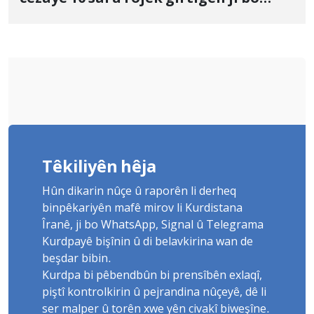
Yûnis Nebîzade piştrast kir
Têkiliyên hêja
Hûn dikarin nûçe û raporên li derheq
binpêkariyên mafê mirov li Kurdistana
Îranê, ji bo WhatsApp, Signal û Telegrama
Kurdpayê bişînin û di belavkirina wan de
beşdar bibin.
Kurdpa bi pêbendbûn bi prensîbên exlaqî,
piştî kontrolkirin û pejrandina nûçeyê, dê li
ser malper û torên xwe yên civakî biweşîne.