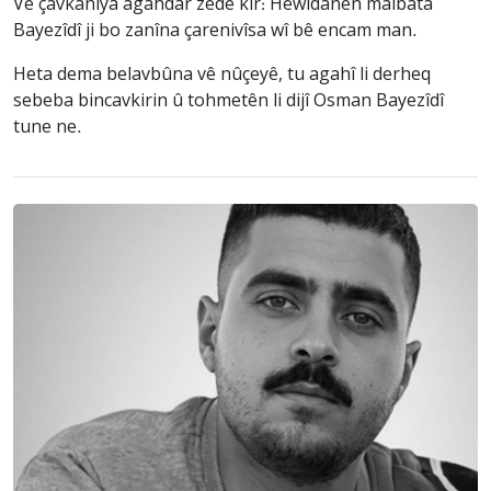
Vê çavkaniya agahdar zêde kir: Hewldanên malbata
Bayezîdî ji bo zanîna çarenivîsa wî bê encam man.
Heta dema belavbûna vê nûçeyê, tu agahî li derheq
sebeba bincavkirin û tohmetên li dijî Osman Bayezîdî
tune ne.