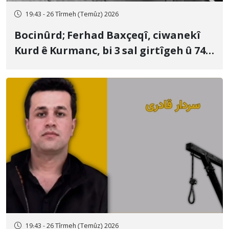
19:43 - 26 Tîrmeh (Temûz) 2026
Bocinûrd; Ferhad Baxçeqî, ciwanekî
Kurd ê Kurmanc, bi 3 sal girtîgeh û 74
qamçîyan hat cezakirin
19:43 - 26 Tîrmeh (Temûz) 2026