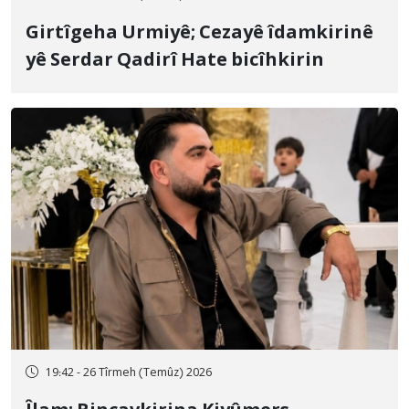
Girtîgeha Urmiyê; Cezayê îdamkirinê
yê Serdar Qadirî Hate bicîhkirin
19:42 - 26 Tîrmeh (Temûz) 2026