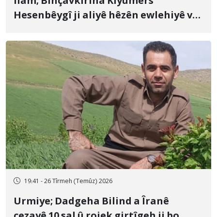
Îlam; Binçavkirina Kiyûmers
Hesenbêygî ji aliyê hêzên ewlehiyê ve
û veguhestina wî bo cihekî nediyar
19:41 - 26 Tîrmeh (Temûz) 2026
Urmiye; Dadgeha Bilind a Îranê
cezayê 10 sal û rojek girtîgeh ji bo