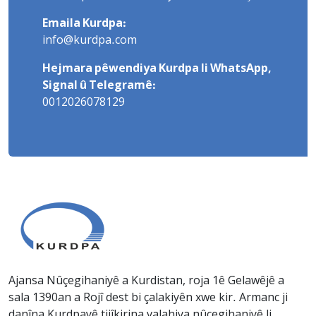
Emaila Kurdpa:
info@kurdpa.com
Hejmara pêwendiya Kurdpa li WhatsApp,
Signal û Telegramê:
0012026078129
Ajansa Nûçegihaniyê a Kurdistan, roja 1ê Gelawêjê a
sala 1390an a Rojî dest bi çalakiyên xwe kir. Armanc ji
danîna Kurdpayê tijîkirina valahiya nûçegihaniyê li