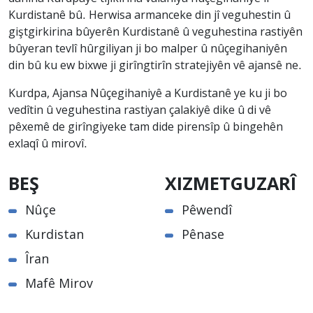
Kurdistanê bû. Herwisa armanceke din jî veguhestin û
giştgirkirina bûyerên Kurdistanê û veguhestina rastiyên
bûyeran tevlî hûrgiliyan ji bo malper û nûçegihaniyên
din bû ku ew bixwe ji girîngtirîn stratejiyên vê ajansê ne.
Kurdpa, Ajansa Nûçegihaniyê a Kurdistanê ye ku ji bo
vedîtin û veguhestina rastiyan çalakiyê dike û di vê
pêxemê de girîngiyeke tam dide pirensîp û bingehên
exlaqî û mirovî.
BEŞ
XIZMETGUZARÎ
Nûçe
Pêwendî
Kurdistan
Pênase
Îran
Mafê Mirov