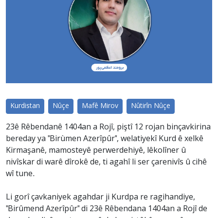
Kurdistan
Nûçe
Mafê Mirov
Nûtirîn Nûçe
23ê Rêbendanê 1404an a Rojî, piştî 12 rojan binçavkirina
bereday ya "Birùmen Azerîpûr", welatiyekî Kurd ê xelkê
Kirmaşanê, mamosteyê perwerdehiyê, lêkolîner û
nivîskar di warê dîrokê de, ti agahî li ser çarenivîs û cihê
wî tune.
Li gorî çavkaniyek agahdar ji Kurdpa re ragihandiye,
"Birûmend Azerîpûr" di 23ê Rêbendana 1404an a Rojî de