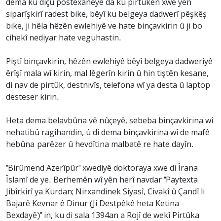
dema ku diçû postexaneyê da ku pirtûkên xwe yên
siparîşkirî radest bike, bêyî ku belgeya dadwerî pêşkêş
bike, ji hêla hêzên ewlehiyê ve hate binçavkirin û ji bo
cihekî nediyar hate veguhastin.
Piştî binçavkirin, hêzên ewlehiyê bêyî belgeya dadweriyê
êrîşî mala wî kirin, mal lêgerîn kirin û hin tiştên kesane,
di nav de pirtûk, destnivîs, telefona wî ya desta û laptop
desteser kirin.
Heta dema belavbûna vê nûçeyê, sebeba binçavkirina wî
nehatibû ragihandin, û di dema binçavkirina wî de mafê
hebûna parêzer û hevdîtina malbatê re hate dayîn.
"Birûmend Azerîpûr" xwediyê doktoraya xwe di Îrana
Îslamî de ye. Berhemên wî yên herî navdar "Paytexta
Jibîrkirî ya Kurdan; Nirxandinek Siyasî, Civakî û Çandî li
Bajarê Kevnar ê Dinur (Ji Destpêkê heta Ketina
Bexdayê)" in, ku di sala 1394an a Rojî de wekî Pirtûka