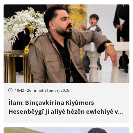
19:42 - 26 Tîrmeh (Temûz) 2026
Îlam; Binçavkirina Kiyûmers
Hesenbêygî ji aliyê hêzên ewlehiyê ve
û veguhestina wî bo cihekî nediyar