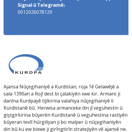
Signal û Telegramê:
0012026078129
Ajansa Nûçegihaniyê a Kurdistan, roja 1ê Gelawêjê a
sala 1390an a Rojî dest bi çalakiyên xwe kir. Armanc ji
danîna Kurdpayê tijîkirina valahiya nûçegihaniyê li
Kurdistanê bû. Herwisa armanceke din jî veguhestin û
giştgirkirina bûyerên Kurdistanê û veguhestina rastiyên
bûyeran tevlî hûrgiliyan ji bo malper û nûçegihaniyên
din bû ku ew bixwe ji girîngtirîn stratejiyên vê ajansê ne.