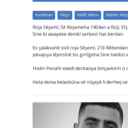
Kurdistan
Nûçe
Mafê Mirov
Nûtirîn Nûç
Roja Sêşemî, 5ê Reşemeha 1404an a Rojî, Efşîn
Sine bi awayeke demkî serbest hat berdan.
Ev çalakvanê sivîl roja Sêşemî, 21ê Rêbendana
pêvajoya lêpirsînê bo girtîgeha Sine hatibû 
Hisên Penahî xwedî derbasiya binçavkirin û c
Heta dema belavbûna vê nûçeyê li derheq sebea