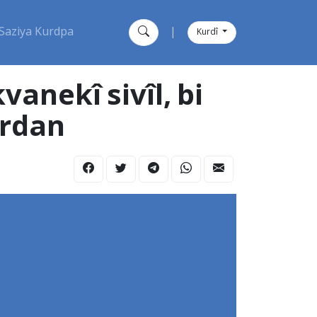
Saziya Kurdpa
|
Kurdî
vanekî sivîl, bi
erdan