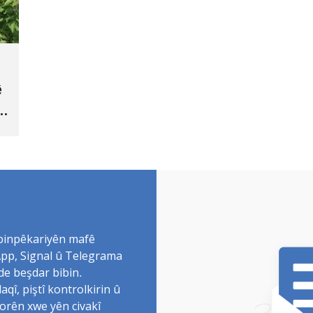
ê
 binpêkariyên mafê
sApp, Signal û Telegrama
de beşdar bibin.
î, piştî kontrolkirin û
torên xwe yên civakî