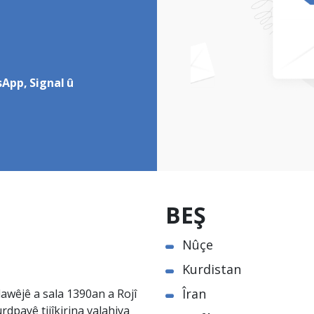
App, Signal û
BEŞ
Nûçe
Kurdistan
Îran
awêjê a sala 1390an a Rojî
rdpayê tijîkirina valahiya