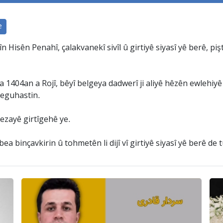
e
 Hisên Penahî, çalakvanekî sivîl û girtiyê siyasî yê berê, piş
 1404an a Rojî, bêyî belgeya dadwerî ji aliyê hêzên ewlehiyê
veguhastin.
ezayê girtîgehê ye.
 binçavkirin û tohmetên li dijî vî girtiyê siyasî yê berê de 