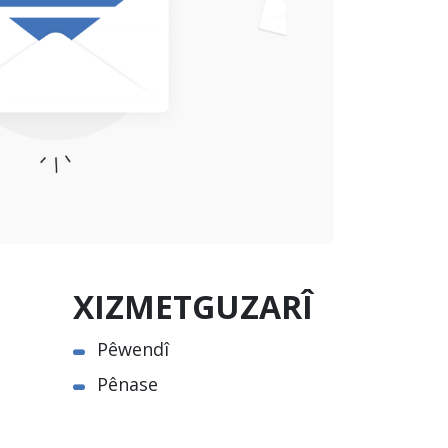
XIZMETGUZARÎ
Pêwendî
Pênase