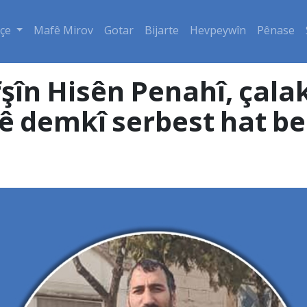
çe
Mafê Mirov
Gotar
Bijarte
Hevpeywîn
Pênase
fşîn Hisên Penahî, çalak
ê demkî serbest hat b