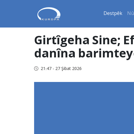
Destpêk
Nû
Girtîgeha Sine; E
danîna barimtey
21:47 - 27 Şibat 2026