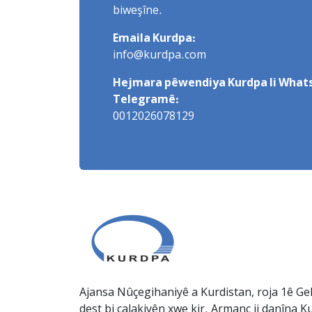
biweşîne.
Emaila Kurdpa:
info@kurdpa.com
Hejmara pêwendiya Kurdpa li Whats
Telegramê:
0012026078129
Ajansa Nûçegihaniyê a Kurdistan, roja 1ê Gel
dest bi çalakiyên xwe kir. Armanc ji danîna Ku