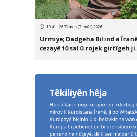
19:41 - 26 Tîrmeh (Temûz) 2026
Urmiye; Dadgeha Bilind a Îran
cezayê 10 sal û rojek girtîgeh ji
bo Yûnis Nebîzade piştrast kir
Têkiliyên hêja
Hûn dikarin nûçe û raporên li derheq
mirov li Kurdistana Îranê, ji bo What
Kurdpayê bişînin û di belavkirina wan 
Kurdpa bi pêbendbûn bi prensîbên exlaq
pejrandina nûçeyê, dê li ser malper û 