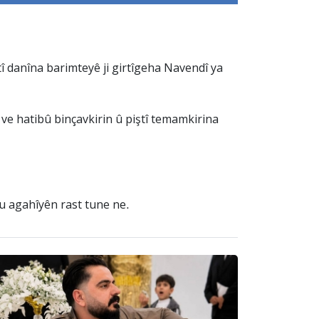
tî danîna barimteyê ji girtîgeha Navendî ya
 ve hatibû binçavkirin û piştî temamkirina
tu agahîyên rast tune ne.