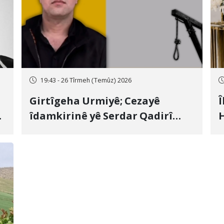
19:43 - 26 Tîrmeh (Temûz) 2026
Girtîgeha Urmiyê; Cezayê
Î
îdamkirinê yê Serdar Qadirî
H
Hate bicîhkirin
e
c