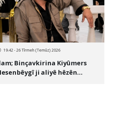
19:42 - 26 Tîrmeh (Temûz) 2026
lam; Binçavkirina Kiyûmers
esenbêygî ji aliyê hêzên
wlehiyê ve û veguhestina wî bo
ihekî nediyar