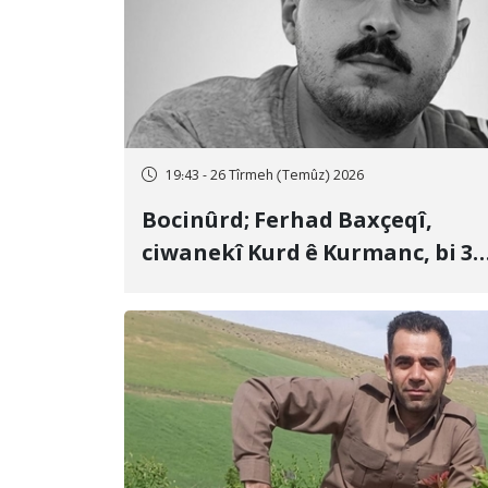
19:43 - 26 Tîrmeh (Temûz) 2026
Bocinûrd; Ferhad Baxçeqî,
ciwanekî Kurd ê Kurmanc, bi 3
sal girtîgeh û 74 qamçîyan hat
cezakirin