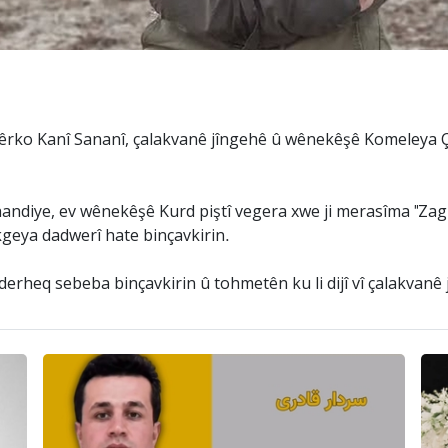
Şêrko Kanî Sananî, çalakvanê jîngehê û wênekêşê Komeleya Çi
handiye, ev wênekêşê Kurd piştî vegera xwe ji merasîma "Zagr
kgeya dadwerî hate binçavkirin.
derheq sebeba binçavkirin û tohmetên ku li dijî vî çalakvanê 