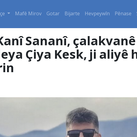
çe
Mafê Mirov
Gotar
Bijarte
Hevpeywîn
Pênase
anî Sananî, çalakvanê
a Çiya Kesk, ji aliyê 
rin