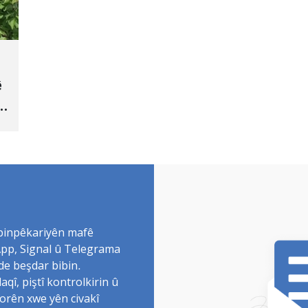
ê
 binpêkariyên mafê
sApp, Signal û Telegrama
de beşdar bibin.
î, piştî kontrolkirin û
torên xwe yên civakî