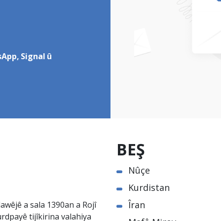
App, Signal û
BEŞ
Nûçe
Kurdistan
Îran
awêjê a sala 1390an a Rojî
rdpayê tijîkirina valahiya