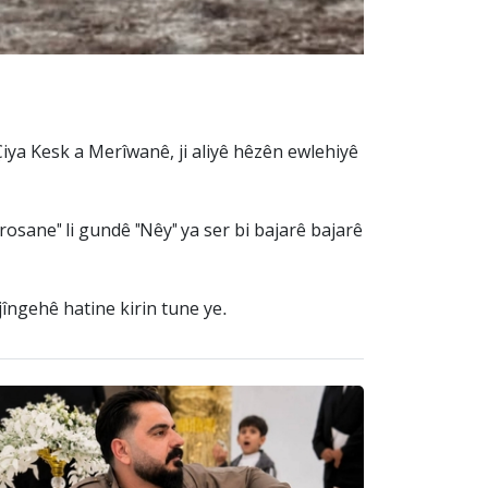
ya Kesk a Merîwanê, ji aliyê hêzên ewlehiyê
osane" li gundê "Nêy" ya ser bi bajarê bajarê
jîngehê hatine kirin tune ye.