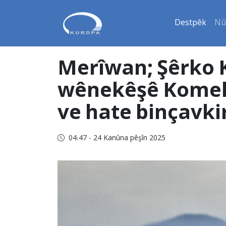
Destpêk
Nû
Merîwan; Şêrko K
wênekêşê Komeley
ve hate binçavki
04:47 - 24 Kanûna pêşîn 2025