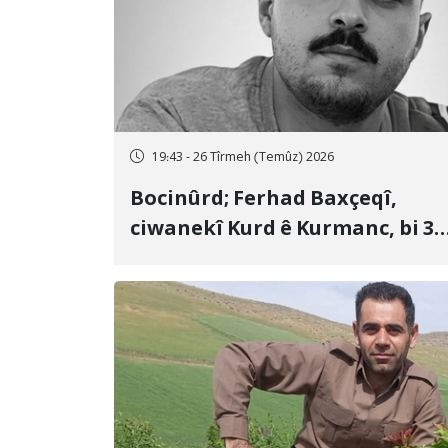
19:43 - 26 Tîrmeh (Temûz) 2026
Bocinûrd; Ferhad Baxçeqî,
ciwanekî Kurd ê Kurmanc, bi 3
sal girtîgeh û 74 qamçîyan hat
cezakirin