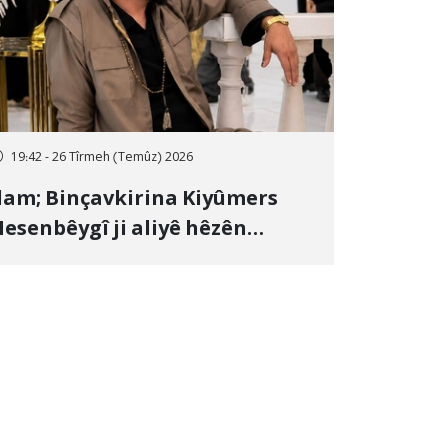
19:42 - 26 Tîrmeh (Temûz) 2026
lam; Binçavkirina Kiyûmers
esenbêygî ji aliyê hêzên
wlehiyê ve û veguhestina wî bo
ihekî nediyar