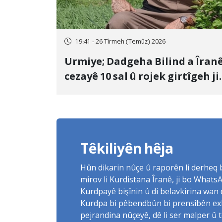
19:41 - 26 Tîrmeh (Temûz) 2026
Urmiye; Dadgeha Bilind a Îran
cezayê 10 sal û rojek girtîgeh ji
bo Yûnis Nebîzade piştrast kir
Têkiliyên hêja
Hûn dikarin nûçe û raporên li derheq
mirov li Kurdistana Îranê, ji bo What
Kurdpayê bişînin û di belavkirina wan 
Kurdpa bi pêbendbûn bi prensîbên exlaq
pejrandina nûçeyê, dê li ser malper û 