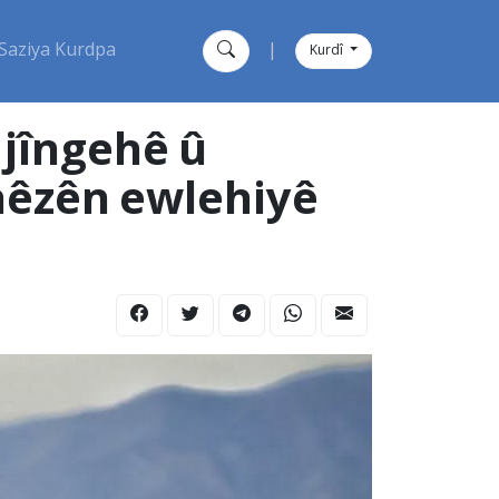
Saziya Kurdpa
|
Kurdî
 jîngehê û
hêzên ewlehiyê