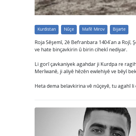
Kurdistan
Nûçe
Mafê Mirov
Bijarte
Roja Sêşemî, 2ê Befranbara 1404`an a Rojî, 
ve hate binçavkirin û birin cihekî nediyar.
Li gorî çavkaniyek agahdar ji Kurdpa re ragi
Merîwanê, ji aliyê hêzên ewlehiyê ve bêyî be
Heta dema belavkirina vê nûçeyê, tu agahî li 