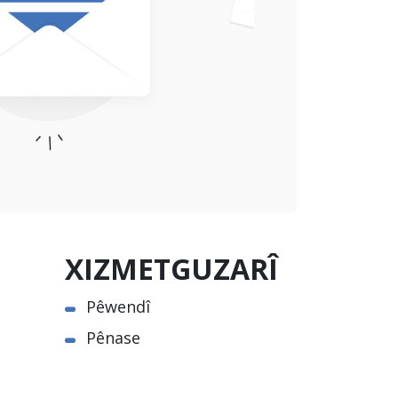
XIZMETGUZARÎ
Pêwendî
Pênase