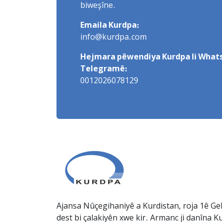
biweşîne.
Emaila Kurdpa:
info@kurdpa.com
Hejmara pêwendiya Kurdpa li Whats
Telegramê:
0012026078129
Ajansa Nûçegihaniyê a Kurdistan, roja 1ê Gel
dest bi çalakiyên xwe kir. Armanc ji danîna Ku