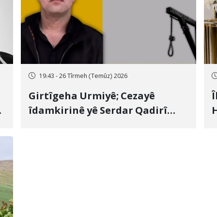
19:43 - 26 Tîrmeh (Temûz) 2026
Girtîgeha Urmiyê; Cezayê
Î
îdamkirinê yê Serdar Qadirî
H
Hate bicîhkirin
e
c