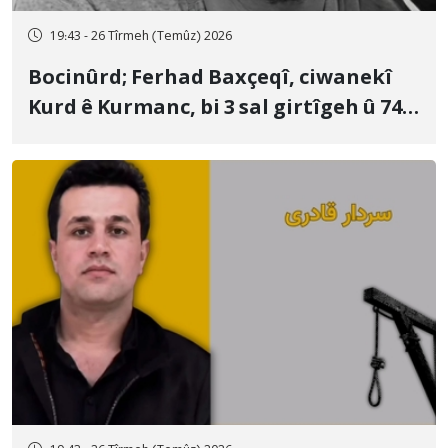
19:43 - 26 Tîrmeh (Temûz) 2026
Bocinûrd; Ferhad Baxçeqî, ciwanekî
Kurd ê Kurmanc, bi 3 sal girtîgeh û 74
qamçîyan hat cezakirin