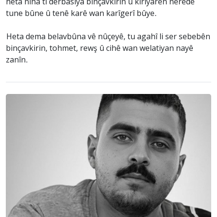
heta niha ti derbasiya binçavkirin û kiriyarên nerêde
tune bûne û tenê karê wan karîgerî bûye.
Heta dema belavbûna vê nûçeyê, tu agahî li ser sebebên
binçavkirin, tohmet, rewş û cihê wan welatiyan nayê
zanîn.