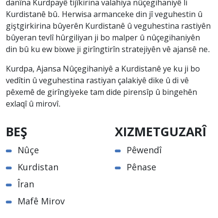
danîna Kurdpayê tijîkirina valahiya nûçegihaniyê li
Kurdistanê bû. Herwisa armanceke din jî veguhestin û
giştgirkirina bûyerên Kurdistanê û veguhestina rastiyên
bûyeran tevlî hûrgiliyan ji bo malper û nûçegihaniyên
din bû ku ew bixwe ji girîngtirîn stratejiyên vê ajansê ne.
Kurdpa, Ajansa Nûçegihaniyê a Kurdistanê ye ku ji bo
vedîtin û veguhestina rastiyan çalakiyê dike û di vê
pêxemê de girîngiyeke tam dide pirensîp û bingehên
exlaqî û mirovî.
BEŞ
XIZMETGUZARÎ
Nûçe
Pêwendî
Kurdistan
Pênase
Îran
Mafê Mirov