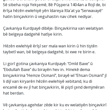
5ê sibeha roja Yekşemê, 8ê Pûşpera 1404an a Rojî de, bi
êrîşa hêzên ewlehiyê yên îdareya îtla`at ya "Serwavayê"
hatin binçavkirin û veguhastin nav cihek nediyar.
Çavkaniya Kurdpayê dibêje: Binçavkirina van welatiyan
bê belgeya dadgehê hatîye kirin.
Hêzên ewlehiyê êrîşî ser mala wan kirin û hin tiştên
taybetî wan, bê belgeya dadgehê, bi xwe re birin e.
Li gorî gotina çavkaniya Kurdpayê: "Omîd Baxe" û
"Ebdullah Baxe" du birayên hev in. Hinekê dema
binçavkirina "Hemze Osmanî", birayê wî "Ehsan Osmanî" jî
li dijî van kiryarên hêzên ewlehiyê xebitand, ku di
encamê de ev jî hat binçavkirin, lê piştî çend demjmêran
hat berdan.
Vê çavkaniya agehdar zêde kir ku ev welatiyên binçavkirî