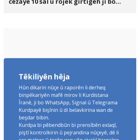
cezayê 10 sal û rojek girtîgeh ji bo
Yûnis Nebîzade piştrast kir
Têkiliyên hêja
Hûn dikarin nûçe û raporên li derheq
binpêkariyên mafê mirov li Kurdistana
Îranê, ji bo WhatsApp, Signal û Telegrama
Kurdpayê bişînin û di belavkirina wan de
beşdar bibin.
Kurdpa bi pêbendbûn bi prensîbên exlaqî,
piştî kontrolkirin û pejrandina nûçeyê, dê li