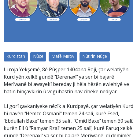
Kurdistan
Nûçe
Mafê Mirov
Nûtirîn Nûçe
Li roja Yekşemê, 8ê Pûşper 1404ana Rojî, çar welatiyên
Kurd yên xelkê gundê "Derenaxî" ya ser bi bajarê
Merîwanê bi awayekî bereday ji hêla hêzên ewlehiyê ve
hatin binçavkirin û veguhastin nav ciheke nediyar.
Li gorî çavkaniyeke nêzîk a Kurdpayê, çar welatiyên Kurd
bi navên "Hemze Osmanî" temen 24 salî, kurê Esed,
"Ebdullah Baxe" temen 35 salî , "Omîd Baxe" temen 30 salî,
kurên Elî û "Ramyar Rzaî" temen 25 salî, kurê Faruq xelkê
gundê "Derenaxî" ya ser bi bajarê Merîwanê, di demjmêr