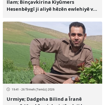
Îlam; Binçavkirina Kiyûmers
Hesenbêygî ji aliyê hêzên ewlehiyê ve
û veguhestina wî bo cihekî nediyar
19:41 - 26 Tîrmeh (Temûz) 2026
Urmiye; Dadgeha Bilind a Îranê