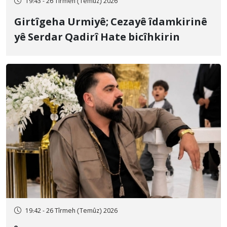
19:43 - 26 Tîrmeh (Temûz) 2026
Girtîgeha Urmiyê; Cezayê îdamkirinê
yê Serdar Qadirî Hate bicîhkirin
19:42 - 26 Tîrmeh (Temûz) 2026