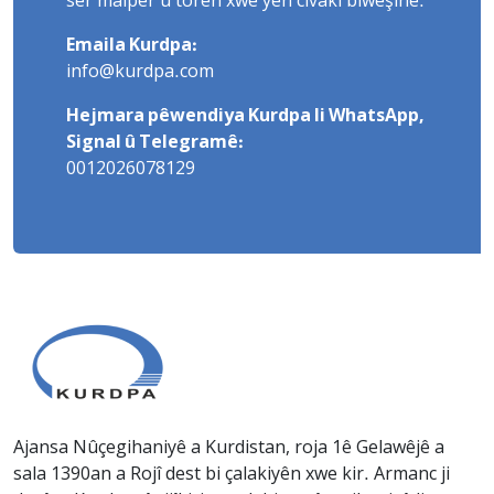
ser malper û torên xwe yên civakî biweşîne.
Emaila Kurdpa:
info@kurdpa.com
Hejmara pêwendiya Kurdpa li WhatsApp,
Signal û Telegramê:
0012026078129
Ajansa Nûçegihaniyê a Kurdistan, roja 1ê Gelawêjê a
sala 1390an a Rojî dest bi çalakiyên xwe kir. Armanc ji