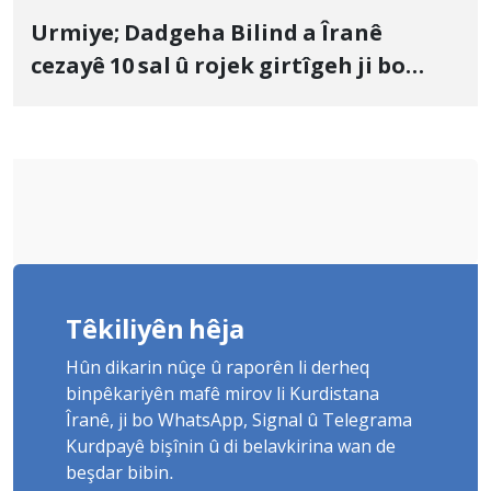
Urmiye; Dadgeha Bilind a Îranê
cezayê 10 sal û rojek girtîgeh ji bo
Yûnis Nebîzade piştrast kir
Têkiliyên hêja
Hûn dikarin nûçe û raporên li derheq
binpêkariyên mafê mirov li Kurdistana
Îranê, ji bo WhatsApp, Signal û Telegrama
Kurdpayê bişînin û di belavkirina wan de
beşdar bibin.