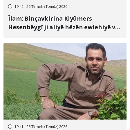
19:42 - 26 Tîrmeh (Temûz) 2026
Îlam; Binçavkirina Kiyûmers
Hesenbêygî ji aliyê hêzên ewlehiyê ve
û veguhestina wî bo cihekî nediyar
19:41 - 26 Tîrmeh (Temûz) 2026