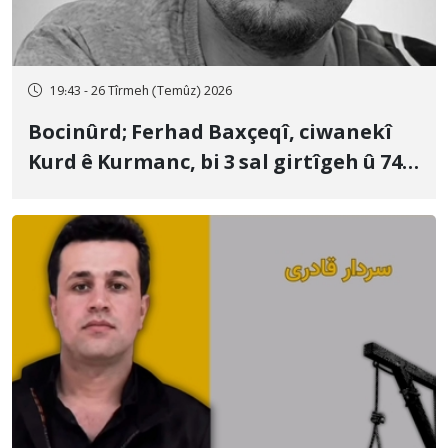
19:43 - 26 Tîrmeh (Temûz) 2026
Bocinûrd; Ferhad Baxçeqî, ciwanekî
Kurd ê Kurmanc, bi 3 sal girtîgeh û 74
qamçîyan hat cezakirin