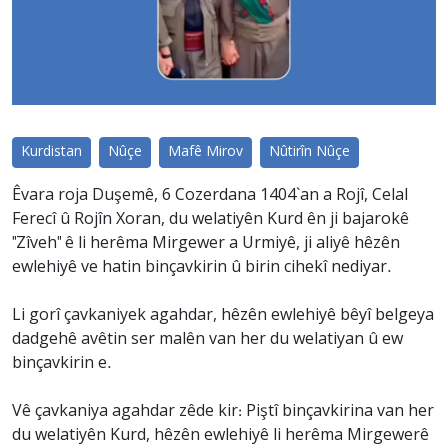
Kurdistan
Nûçe
Mafê Mirov
Nûtirîn Nûçe
Êvara roja Duşemê, 6 Cozerdana 1404`an a Rojî, Celal
Ferecî û Rojîn Xoran, du welatiyên Kurd ên ji bajarokê
"Zîveh" ê li herêma Mirgewer a Urmiyê, ji aliyê hêzên
ewlehiyê ve hatin binçavkirin û birin cihekî nediyar.
Li gorî çavkaniyek agahdar, hêzên ewlehiyê bêyî belgeya
dadgehê avêtin ser malên van her du welatiyan û ew
binçavkirin e.
Vê çavkaniya agahdar zêde kir: Piştî binçavkirina van her
du welatiyên Kurd, hêzên ewlehiyê li herêma Mirgewerê