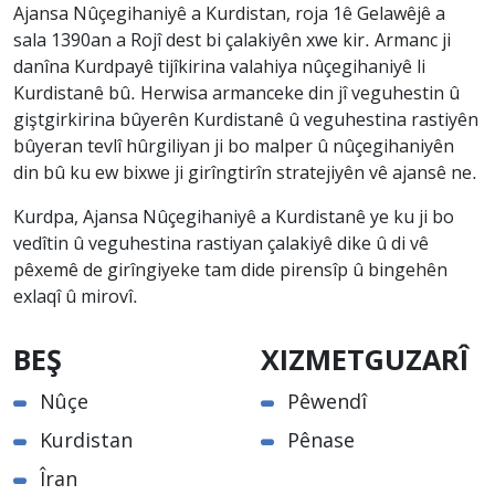
Ajansa Nûçegihaniyê a Kurdistan, roja 1ê Gelawêjê a
sala 1390an a Rojî dest bi çalakiyên xwe kir. Armanc ji
danîna Kurdpayê tijîkirina valahiya nûçegihaniyê li
Kurdistanê bû. Herwisa armanceke din jî veguhestin û
giştgirkirina bûyerên Kurdistanê û veguhestina rastiyên
bûyeran tevlî hûrgiliyan ji bo malper û nûçegihaniyên
din bû ku ew bixwe ji girîngtirîn stratejiyên vê ajansê ne.
Kurdpa, Ajansa Nûçegihaniyê a Kurdistanê ye ku ji bo
vedîtin û veguhestina rastiyan çalakiyê dike û di vê
pêxemê de girîngiyeke tam dide pirensîp û bingehên
exlaqî û mirovî.
BEŞ
XIZMETGUZARÎ
Nûçe
Pêwendî
Kurdistan
Pênase
Îran