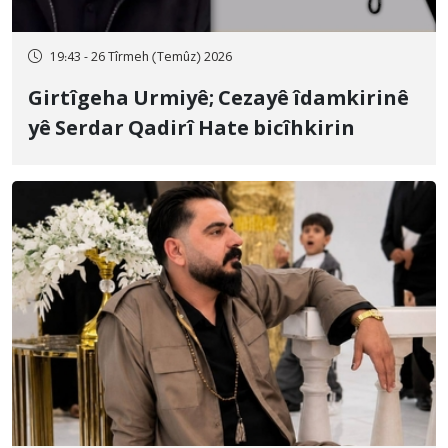
19:43 - 26 Tîrmeh (Temûz) 2026
Girtîgeha Urmiyê; Cezayê îdamkirinê
yê Serdar Qadirî Hate bicîhkirin