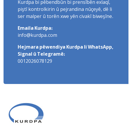
Kurdpa bi pêbendbûn bi prensîbên exlaqî,
piştî kontrolkirin û pejrandina nûçeyê, dê li
ser malper û torên xwe yên civakî biweşîne.
Emaila Kurdpa:
info@kurdpa.com
Hejmara pêwendiya Kurdpa li WhatsApp,
Signal û Telegramê:
0012026078129