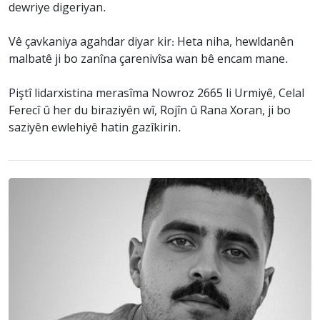
dewriye digeriyan.
Vê çavkaniya agahdar diyar kir: Heta niha, hewldanên
malbatê ji bo zanîna çarenivîsa wan bê encam mane.
Piştî lidarxistina merasîma Nowroz 2665 li Urmiyê, Celal
Ferecî û her du biraziyên wî, Rojîn û Rana Xoran, ji bo
saziyên ewlehiyê hatin gazîkirin.